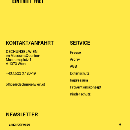
EINTRITT FREI
KONTAKT/ANFAHRT
SERVICE
DSCHUNGEL WIEN
Presse
im MuseumsQuartier
Archiv
Museumsplatz 1
A-1070 Wien
AGB
Datenschutz
+43.1.522 07 20-19
Impressum
office@dschungelwien.at
Präventionskonzept
Kinderschutz
NEWSLETTER
Se