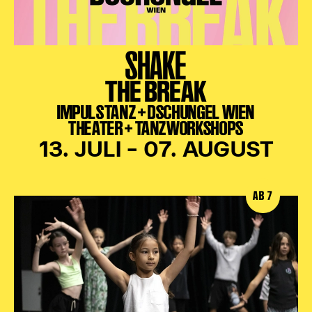
SHAKE
THE BREAK
IMPULSTANZ + DSCHUNGEL WIEN
THEATER + TANZWORKSHOPS
13. JULI – 07. AUGUST
AB 7