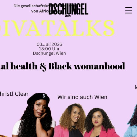
PROGRAMM
BARRIEREFREI
Spielplan
Vorstellungen
Festivals
Wild & Schön Festival
Gastspiele
Extras
Available for Touring
Archiv
MITSPIELEN
Macht Wahn Sinn