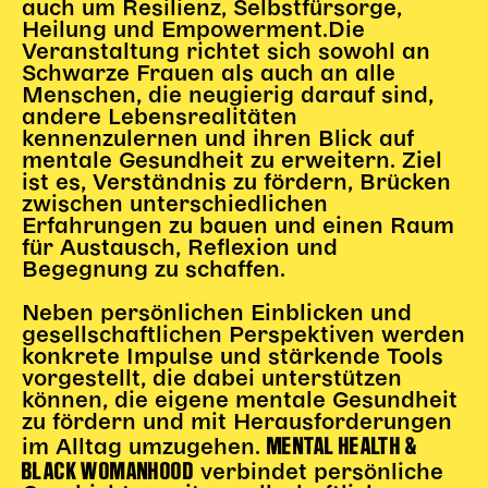
auch um Resilienz, Selbstfürsorge,
Gl!tch4
Heilung und Empowerment.Die
Wem gehört die Bühne?
Veranstaltung richtet sich sowohl an
House of Hybrid Rebels
Schwarze Frauen als auch an alle
Menschen, die neugierig darauf sind,
andere Lebensrealitäten
kennenzulernen und ihren Blick auf
HAUS
mentale Gesundheit zu erweitern. Ziel
Über Uns
ist es, Verständnis zu fördern, Brücken
zwischen unterschiedlichen
Unser Blog
Erfahrungen zu bauen und einen Raum
Team
für Austausch, Reflexion und
Künstler*innen 2025/26
Begegnung zu schaffen.
Bühnen + Studios
Neben persönlichen Einblicken und
Leitlinien
gesellschaftlichen Perspektiven werden
Kulturpatenschaft
konkrete Impulse und stärkende Tools
vorgestellt, die dabei unterstützen
Partner*innen
können, die eigene mentale Gesundheit
20 Jahre Dschungel Wien
zu fördern und mit Herausforderungen
MENTAL HEALTH &
im Alltag umzugehen.
BLACK WOMANHOOD
verbindet persönliche
SERVICE