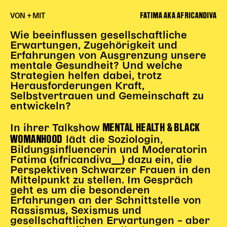
Begleitmaterial
FATIMA AKA AFRICANDIVA
VON + MIT
TheaterPaket
Wie beeinflussen gesellschaftliche
Partnerklasse + Partnerschule
Erwartungen, Zugehörigkeit und
Schulabenteuernacht
Erfahrungen von Ausgrenzung unsere
Probenklasse
mentale Gesundheit? Und welche
Theaterklasse
Strategien helfen dabei, trotz
Herausforderungen Kraft,
Selbstvertrauen und Gemeinschaft zu
Vorstellungen für pädagogische Institutionen
entwickeln?
Angebote für Pädagog*innen
MENTAL HEALTH & BLACK
In ihrer Talkshow
PädagogikClub
WOMANHOOD
lädt die Soziologin,
Sommerfest
Bildungsinfluencerin und Moderatorin
Open House
Fatima (africandiva__) dazu ein, die
Perspektiven Schwarzer Frauen in den
Newsletter für pädagogische Institutionen
Mittelpunkt zu stellen. Im Gespräch
geht es um die besonderen
Erfahrungen an der Schnittstelle von
Rassismus, Sexismus und
DIGITALE BÜHNE
gesellschaftlichen Erwartungen – aber