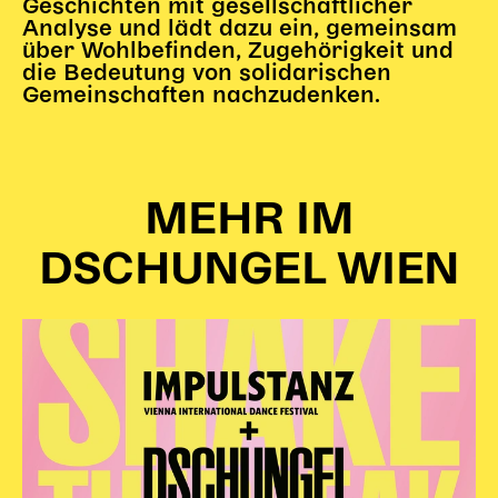
Geschichten mit gesellschaftlicher
Analyse und lädt dazu ein, gemeinsam
Karten + Preise
über Wohlbefinden, Zugehörigkeit und
Anfahrt
die Bedeutung von solidarischen
Vermietung
Gemeinschaften nachzudenken.
Café
Newsletter
SPENDEN + FÖRDERN
MEHR IM
Translate to English
DSCHUNGEL WIEN
Suchbegriffe
SUCHE
Suchen