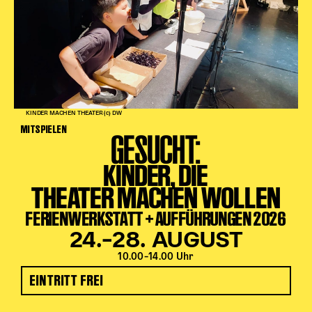
KINDER MACHEN THEATER (c) DW
MITSPIELEN
GESUCHT:
KINDER, DIE
THEATER MACHEN WOLLEN
FERIENWERKSTATT + AUFFÜHRUNGEN 2026
24.–28. AUGUST
10.00–14.00 Uhr
EINTRITT FREI