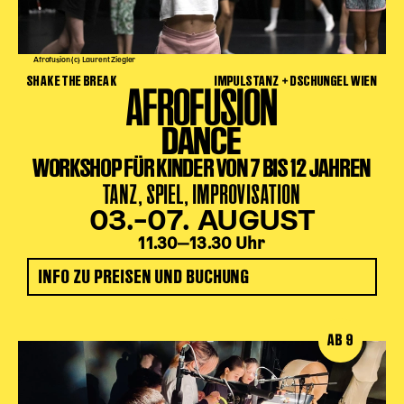
Afrofusion (c) Laurent Ziegler
SHAKE THE BREAK
IMPULSTANZ + DSCHUNGEL WIEN
AFROFUSION
DANCE
WORKSHOP FÜR KINDER VON 7 BIS 12 JAHREN
TANZ, SPIEL, IMPROVISATION
03.–07. AUGUST
11.30‒13.30 Uhr
INFO ZU PREISEN UND BUCHUNG
AB 9