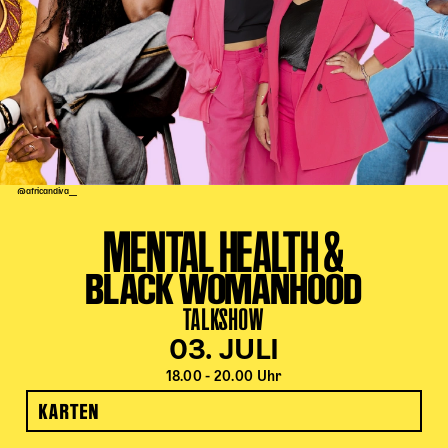
Kinder Kunst
Workshops
Abenteuernacht
Kinder-Redaktion
Junge Kunst
Next Generation
@africandiva__
Angewandte + DSCHUNGEL WIEN
MENTAL HEALTH &
MAGMA 25/26
BLACK WOMANHOOD
Dramaturgie + Stadt
Theaterwerkstätten
TALKSHOW
03. JULI
PÄDAGOGIK
18.00 - 20.00 Uhr
KARTEN
Kunst + Wissen
Rund um den Vorstellungsbesuch