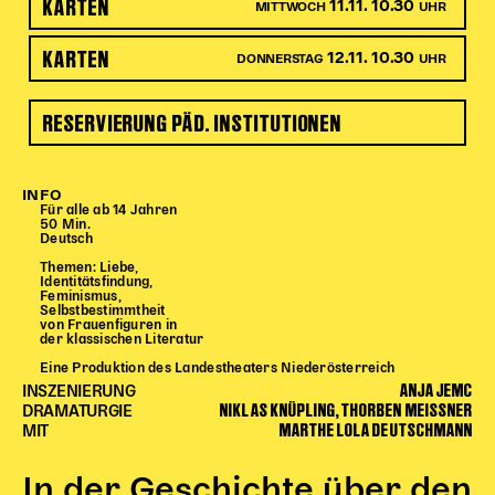
KARTEN
11.11. 10.30
MITTWOCH
UHR
Begleitmaterial
TheaterPaket
KARTEN
12.11. 10.30
DONNERSTAG
UHR
Partnerklasse + Partnerschule
Schulabenteuernacht
RESERVIERUNG PÄD. INSTITUTIONEN
Probenklasse
Theaterklasse
INFO
Vorstellungen für pädagogische Institutionen
Für alle ab 14 Jahren
50 Min.
Deutsch
Angebote für Pädagog*innen
Themen: Liebe,
Identitätsfindung,
PädagogikClub
Feminismus,
Selbstbestimmtheit
Sommerfest
von Frauenfiguren in
der klassischen Literatur
Open House
Eine Produktion des Landestheaters Niederösterreich
ANJA JEMC
Newsletter für pädagogische Institutionen
INSZENIERUNG
NIKLAS KNÜPLING, THORBEN MEISSNER
DRAMATURGIE
MARTHE LOLA DEUTSCHMANN
MIT
DIGITALE BÜHNE
In der Geschichte über den