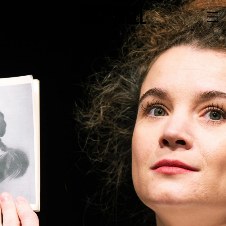
PROGRAMM
BARRIEREFREI
Spielplan
Vorstellungen
Festivals
Wild & Schön Festival
Gastspiele
Extras
Available for Touring
Archiv
MITSPIELEN
Macht Wahn Sinn