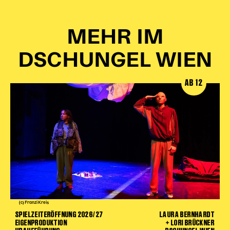
MEHR IM
DSCHUNGEL WIEN
AB 12
(c) Franzi Kreis
SPIELZEITERÖFFNUNG 2026/27
LAURA BERNHARDT
EIGENPRODUKTION
+ LORI BRÜCKNER