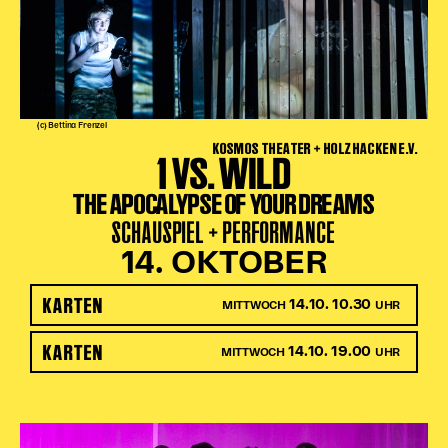
(c) Bettina Frenzel
KOSMOS THEATER + HOLZHACKEN E.V.
1 VS. WILD
THE APOCALYPSE OF YOUR DREAMS
SCHAUSPIEL + PERFORMANCE
14. OKTOBER
KARTEN
14.10. 10.30
MITTWOCH
UHR
KARTEN
14.10. 19.00
MITTWOCH
UHR