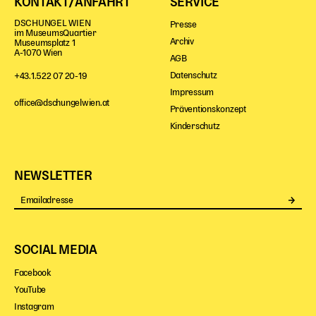
KONTAKT/ANFAHRT
SERVICE
DSCHUNGEL WIEN
Presse
im MuseumsQuartier
Archiv
Museumsplatz 1
A-1070 Wien
AGB
Datenschutz
+43.1.522 07 20-19
Impressum
office@dschungelwien.at
Präventionskonzept
Kinderschutz
NEWSLETTER
Se
SOCIAL MEDIA
Facebook
YouTube
Instagram