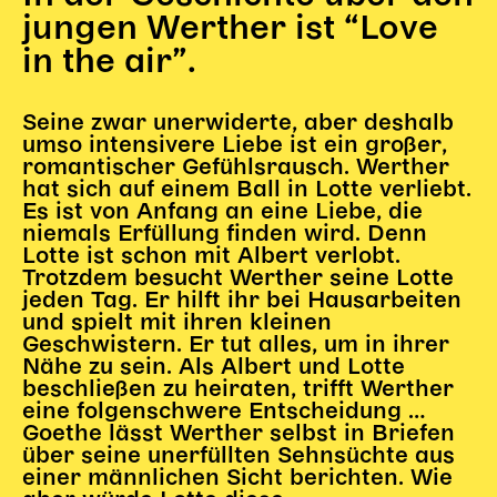
Gl!tch4
jungen Werther ist “Love
Wem gehört die Bühne?
in the air”.
House of Hybrid Rebels
Seine zwar unerwiderte, aber deshalb
HAUS
umso intensivere Liebe ist ein großer,
romantischer Gefühlsrausch. Werther
Über Uns
hat sich auf einem Ball in Lotte verliebt.
Es ist von Anfang an eine Liebe, die
Unser Blog
niemals Erfüllung finden wird. Denn
Team
Lotte ist schon mit Albert verlobt.
Künstler*innen 2025/26
Trotzdem besucht Werther seine Lotte
Bühnen + Studios
jeden Tag. Er hilft ihr bei Hausarbeiten
und spielt mit ihren kleinen
Leitlinien
Geschwistern. Er tut alles, um in ihrer
Kulturpatenschaft
Nähe zu sein. Als Albert und Lotte
Partner*innen
beschließen zu heiraten, trifft Werther
eine folgenschwere Entscheidung …
20 Jahre Dschungel Wien
Goethe lässt Werther selbst in Briefen
über seine unerfüllten Sehnsüchte aus
einer männlichen Sicht berichten. Wie
SERVICE