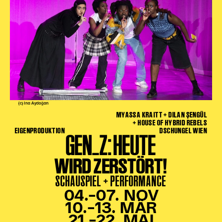
(c) Ina Aydoğan
MYASSA KRAITT + DILAN ŞENGÜL
+ HOUSE OF HYBRID REBELS
EIGENPRODUKTION
DSCHUNGEL WIEN
GEN_Z: HEUTE
WIRD ZERSTÖRT!
SCHAUSPIEL + PERFORMANCE
04.–07. NOV
10.–13. MÄR
21.–22. MAI