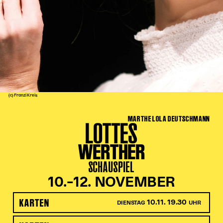
Kinder Kunst
Workshops
Abenteuernacht
Kinder-Redaktion
Junge Kunst
Next Generation
(c) Franzi Kreis
Angewandte + DSCHUNGEL WIEN
MARTHE LOLA DEUTSCHMANN
MAGMA 25/26
LOTTES
Dramaturgie + Stadt
WERTHER
Theaterwerkstätten
SCHAUSPIEL
10.–12. NOVEMBER
PÄDAGOGIK
KARTEN
10.11. 19.30
DIENSTAG
UHR
Kunst + Wissen
Rund um den Vorstellungsbesuch