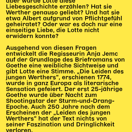
aber würde Lotte diese
Liebesgeschichte erzählen? Hat sie
Karten + Preise
Werther genauso geliebt? Und hat sie
Anfahrt
etwa Albert aufgrund von Pflichtgefühl
geheiratet? Oder war es doch nur eine
Vermietung
einseitige Liebe, die Lotte nicht
Café
erwidern konnte?
Newsletter
Ausgehend von diesen Fragen
SPENDEN + FÖRDERN
entwickelt die Regisseurin Anja Jemc
auf der Grundlage des Briefromans von
Goethe eine weibliche Sichtweise und
Translate to English
gibt Lotte eine Stimme. „Die Leiden des
Suchbegriffe
jungen Werthers“, erschienen 1774,
SUCHE
wurde in ganz Europa als literarische
Suchen
Sensation gefeiert. Der erst 25-jährige
Goethe wurde über Nacht zum
Shootingstar der Sturm-und-Drang-
Epoche. Auch 250 Jahre nach dem
Erscheinen der „Leiden des jungen
Werthers“ hat der Text nichts von
seiner Faszination und Dringlichkeit
verloren.