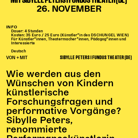
Begleitmaterial
26. NOVEMBER
TheaterPaket
Partnerklasse + Partnerschule
INFO
Schulabenteuernacht
Dauer: 4 Stunden
Kosten: 35 Euro / 25 Euro (Künstler*in des DSCHUNGEL WIEN)
Probenklasse
Für Künstler*innen, Theatermacher*innen, Pädagog*innen und
Interessierte
Theaterklasse
Deutsch
SIBYLLE PETERS I FUNDUS THEATER (DE)
Vorstellungen für pädagogische Institutionen
VON + MIT
Angebote für Pädagog*innen
Wie werden aus den
PädagogikClub
Wünschen von Kindern
Sommerfest
künstlerische
Open House
Forschungsfragen und
Newsletter für pädagogische Institutionen
performative Vorgänge?
Sibylle Peters,
renommierte
DIGITALE BÜHNE