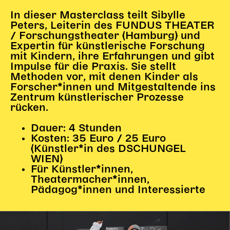
In dieser Masterclass teilt Sibylle
Karten + Preise
Peters, Leiterin des FUNDUS THEATER
Anfahrt
/ Forschungstheater (Hamburg) und
Vermietung
Expertin für künstlerische Forschung
Café
mit Kindern, ihre Erfahrungen und gibt
Impulse für die Praxis. Sie stellt
Newsletter
Methoden vor, mit denen Kinder als
Forscher*innen und Mitgestaltende ins
SPENDEN + FÖRDERN
Zentrum künstlerischer Prozesse
rücken.
Translate to English
Dauer: 4 Stunden
Suchbegriffe
SUCHE
Kosten: 35 Euro / 25 Euro
Suchen
(Künstler*in des DSCHUNGEL
WIEN)
Für Künstler*innen,
Theatermacher*innen,
Pädagog*innen und Interessierte