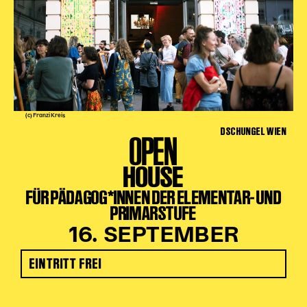
(c) Franzi Kreis
DSCHUNGEL WIEN
OPEN
HOUSE
FÜR PÄDAGOG*INNEN DER ELEMENTAR- UND
PRIMARSTUFE
16. SEPTEMBER
EINTRITT FREI