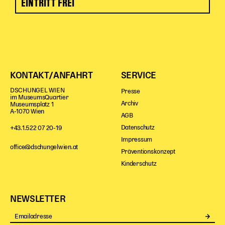
EINTRITT FREI
KONTAKT/ANFAHRT
SERVICE
DSCHUNGEL WIEN
Presse
im MuseumsQuartier
Archiv
Museumsplatz 1
A-1070 Wien
AGB
Datenschutz
+43.1.522 07 20-19
Impressum
office@dschungelwien.at
Präventionskonzept
Kinderschutz
NEWSLETTER
Se