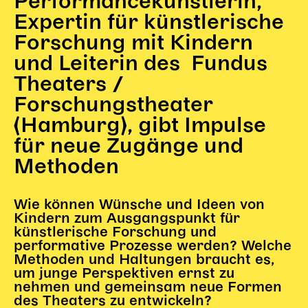
Performancekünstlerin,
Gl!tch4
Expertin für künstlerische
Wem gehört die Bühne?
Forschung mit Kindern
House of Hybrid Rebels
und Leiterin des Fundus
Theaters /
HAUS
Forschungstheater
Über Uns
(Hamburg), gibt Impulse
Unser Blog
für neue Zugänge und
Team
Methoden
Künstler*innen 2025/26
Bühnen + Studios
Leitlinien
Wie können Wünsche und Ideen von
Kindern zum Ausgangspunkt für
Kulturpatenschaft
künstlerische Forschung und
Partner*innen
performative Prozesse werden? Welche
20 Jahre Dschungel Wien
Methoden und Haltungen braucht es,
um junge Perspektiven ernst zu
nehmen und gemeinsam neue Formen
des Theaters zu entwickeln?
SERVICE