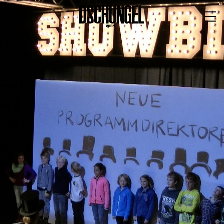
PROGRAMM
BARRIEREFREI
Spielplan
Vorstellungen
Festivals
Wild & Schön Festival
Gastspiele
Extras
Available for Touring
Archiv
MITSPIELEN
Macht Wahn Sinn