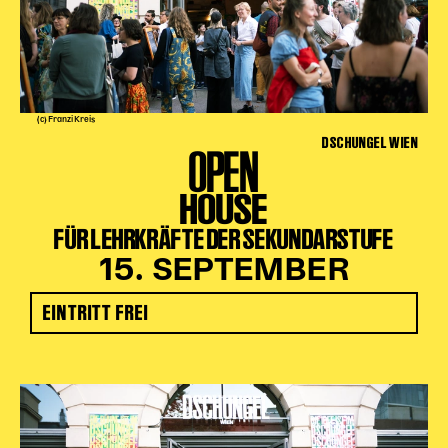
(c) Franzi Kreis
DSCHUNGEL WIEN
OPEN
HOUSE
FÜR LEHRKRÄFTE DER SEKUNDARSTUFE
15. SEPTEMBER
EINTRITT FREI