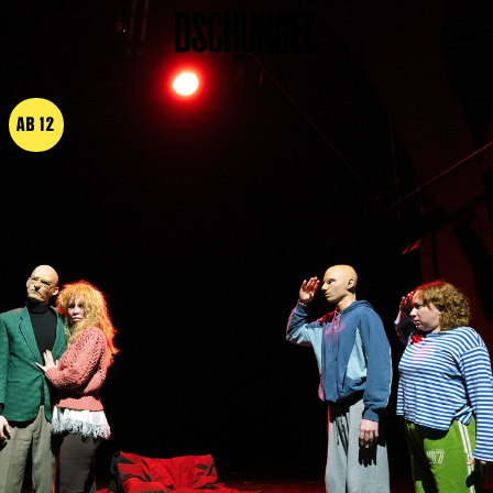
PROGRAMM
BARRIEREFREI
AB 12
Spielplan
Vorstellungen
Festivals
Wild & Schön Festival
Gastspiele
Extras
Available for Touring
Archiv
MITSPIELEN
Macht Wahn Sinn