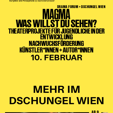
Eurydike und Persephone
(c) Sophie Berghäuser
DRAMA FORUM + DSCHUNGEL WIEN
MAGMA
WAS WILLST DU SEHEN?
THEATERPROJEKTE FÜR JUGENDLICHE IN DER
ENTWICKLUNG
NACHWUCHSFÖRDERUNG
KÜNSTLER*INNEN + AUTOR*INNEN
10. FEBRUAR
MEHR IM
DSCHUNGEL WIEN
AB 9