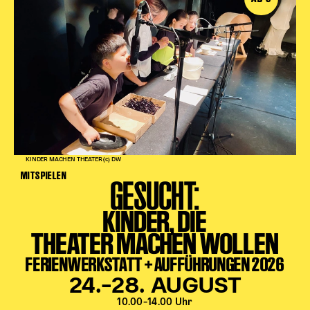
KINDER MACHEN THEATER (c) DW
MITSPIELEN
GESUCHT:
KINDER, DIE
THEATER MACHEN WOLLEN
FERIENWERKSTATT + AUFFÜHRUNGEN 2026
24.–28. AUGUST
10.00–14.00 Uhr