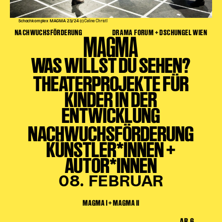
Schachkomplex MAGMA 23/24
(c) Celine Christl
NACHWUCHSFÖRDERUNG
DRAMA FORUM + DSCHUNGEL WIEN
MAGMA
WAS WILLST DU SEHEN?
THEATERPROJEKTE FÜR
KINDER IN DER
ENTWICKLUNG
NACHWUCHSFÖRDERUNG
KÜNSTLER*INNEN +
AUTOR*INNEN
08. FEBRUAR
MAGMA I + MAGMA II
AB 6