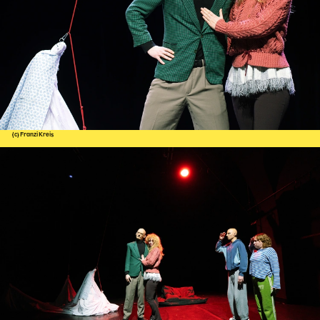
Karten + Preise
Anfahrt
Vermietung
Café
Newsletter
SPENDEN + FÖRDERN
(c) Franzi Kreis
Translate to English
Suchbegriffe
SUCHE
Suchen