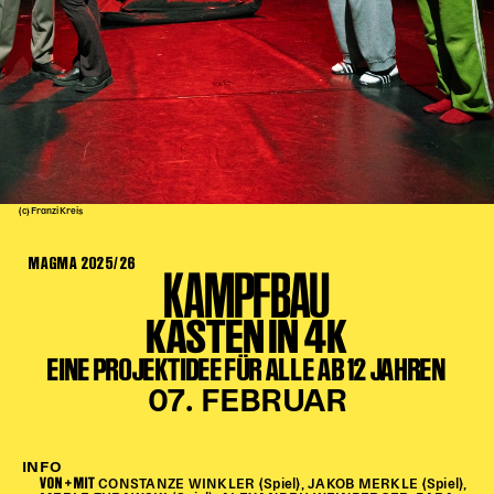
Kinder Kunst
Workshops
Abenteuernacht
Kinder-Redaktion
Junge Kunst
Next Generation
(c) Franzi Kreis
Angewandte + DSCHUNGEL WIEN
MAGMA 2025/26
MAGMA 25/26
KAMPFBAU
Dramaturgie + Stadt
KASTEN IN 4K
Theaterwerkstätten
EINE PROJEKTIDEE FÜR ALLE AB 12 JAHREN
07. FEBRUAR
PÄDAGOGIK
Kunst + Wissen
INFO
VON + MIT
Rund um den Vorstellungsbesuch
CONSTANZE WINKLER (Spiel), JAKOB MERKLE (Spiel),