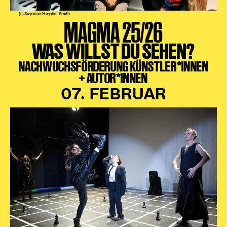
(c) Susanne Hassler-Smith
MAGMA 25/26
WAS WILLST DU SEHEN?
NACHWUCHSFÖRDERUNG KÜNSTLER*INNEN
+ AUTOR*INNEN
07. FEBRUAR