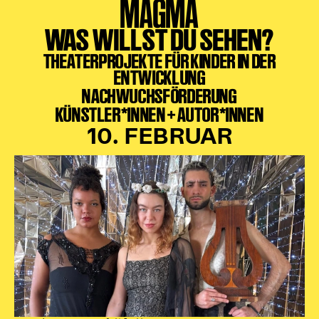
MAGMA
WAS WILLST DU SEHEN?
THEATERPROJEKTE FÜR KINDER IN DER
ENTWICKLUNG
NACHWUCHSFÖRDERUNG
KÜNSTLER*INNEN + AUTOR*INNEN
10. FEBRUAR