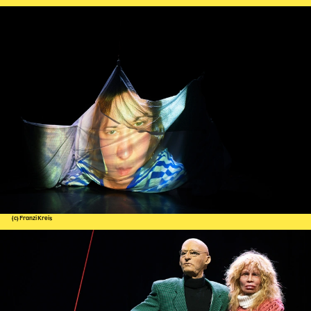
Gl!tch4
Wem gehört die Bühne?
House of Hybrid Rebels
HAUS
Über Uns
Unser Blog
Team
Künstler*innen 2025/26
Bühnen + Studios
Leitlinien
(c) Franzi Kreis
Kulturpatenschaft
Partner*innen
20 Jahre Dschungel Wien
SERVICE