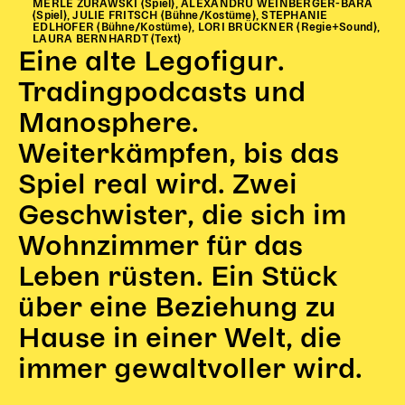
MERLE ZURAWSKI (Spiel), ALEXANDRU WEINBERGER-BARA
Begleitmaterial
(Spiel), JULIE FRITSCH (Bühne/Kostüme), STEPHANIE
EDLHOFER (Bühne/Kostüme), LORI BRÜCKNER (Regie+Sound),
TheaterPaket
LAURA BERNHARDT (Text)
Eine alte Legofigur.
Partnerklasse + Partnerschule
Schulabenteuernacht
Tradingpodcasts und
Probenklasse
Manosphere.
Theaterklasse
Weiterkämpfen, bis das
Vorstellungen für pädagogische Institutionen
Spiel real wird. Zwei
Angebote für Pädagog*innen
Geschwister, die sich im
PädagogikClub
Wohnzimmer für das
Sommerfest
Leben rüsten. Ein Stück
Open House
über eine Beziehung zu
Newsletter für pädagogische Institutionen
Hause in einer Welt, die
immer gewaltvoller wird.
DIGITALE BÜHNE