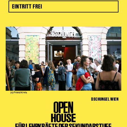
EINTRITT FREI
(c) Franzi Kreis
DSCHUNGEL WIEN
OPEN
HOUSE
FÜR LEHRKRÄFTE DER SEKUNDARSTUFE