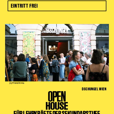
EINTRITT FREI
(c) Franzi Kreis
DSCHUNGEL WIEN
OPEN
HOUSE
FÜR LEHRKRÄFTE DER SEKUNDARSTUFE