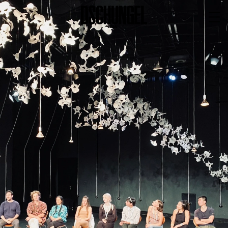
PROGRAMM
BARRIEREFREI
Spielplan
Vorstellungen
Festivals
Wild & Schön Festival
Gastspiele
Extras
Available for Touring
Archiv
MITSPIELEN
Macht Wahn Sinn