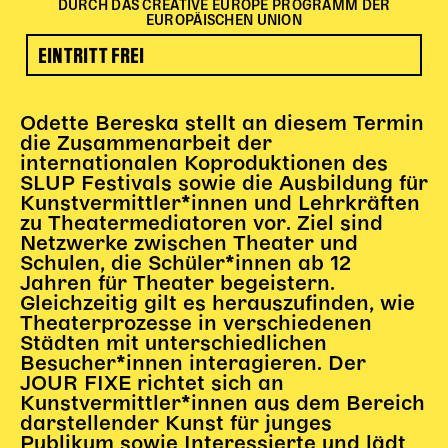
DURCH DAS CREATIVE EUROPE PROGRAMM DER
Begleitmaterial
EUROPÄISCHEN UNION
TheaterPaket
EINTRITT FREI
Partnerklasse + Partnerschule
Schulabenteuernacht
Probenklasse
Odette Bereska stellt an diesem Termin
die Zusammenarbeit der
Theaterklasse
internationalen Koproduktionen des
SLUP Festivals sowie die Ausbildung für
Vorstellungen für pädagogische Institutionen
Kunstvermittler*innen und Lehrkräften
zu Theatermediatoren vor. Ziel sind
Angebote für Pädagog*innen
Netzwerke zwischen Theater und
PädagogikClub
Schulen, die Schüler*innen ab 12
Jahren für Theater begeistern.
Sommerfest
Gleichzeitig gilt es herauszufinden, wie
Open House
Theaterprozesse in verschiedenen
Städten mit unterschiedlichen
Newsletter für pädagogische Institutionen
Besucher*innen interagieren. Der
JOUR FIXE richtet sich an
Kunstvermittler*innen aus dem Bereich
DIGITALE BÜHNE
darstellender Kunst für junges
Publikum sowie Interessierte und lädt