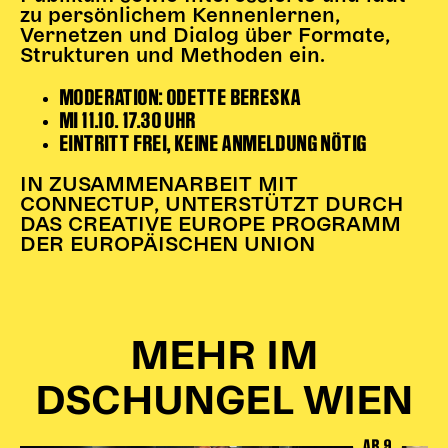
Gl!tch4
zu persönlichem Kennenlernen,
Wem gehört die Bühne?
Vernetzen und Dialog über Formate,
Strukturen und Methoden ein.
House of Hybrid Rebels
MODERATION: ODETTE BERESKA
MI 11.10. 17.30 UHR
HAUS
EINTRITT FREI, KEINE ANMELDUNG NÖTIG
Über Uns
IN ZUSAMMENARBEIT MIT
Unser Blog
CONNECTUP, UNTERSTÜTZT DURCH
Team
DAS CREATIVE EUROPE PROGRAMM
Künstler*innen 2025/26
DER EUROPÄISCHEN UNION
Bühnen + Studios
Leitlinien
Kulturpatenschaft
Partner*innen
MEHR IM
20 Jahre Dschungel Wien
DSCHUNGEL WIEN
SERVICE
AB 9