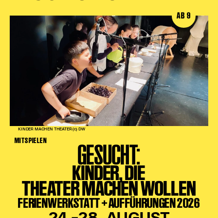
AB 9
KINDER MACHEN THEATER (c) DW
MITSPIELEN
GESUCHT:
KINDER, DIE
THEATER MACHEN WOLLEN
FERIENWERKSTATT + AUFFÜHRUNGEN 2026