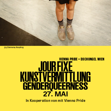
Kinder Kunst
Workshops
Abenteuernacht
Kinder-Redaktion
Junge Kunst
Next Generation
(c) Clemens Nestroy
Angewandte + DSCHUNGEL WIEN
VIENNA PRIDE + DSCHUNGEL WIEN
MAGMA 25/26
JOUR FIXE
Dramaturgie + Stadt
KUNSTVERMITTLUNG
Theaterwerkstätten
GENDERQUEERNESS
PÄDAGOGIK
27. MAI
In Kooperation von mit Vienna Pride
Kunst + Wissen
Rund um den Vorstellungsbesuch