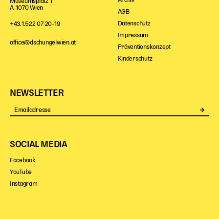
Archiv
Museumsplatz 1
A-1070 Wien
AGB
Datenschutz
+43.1.522 07 20-19
Impressum
office@dschungelwien.at
Präventionskonzept
Kinderschutz
NEWSLETTER
Se
SOCIAL MEDIA
Facebook
YouTube
Instagram