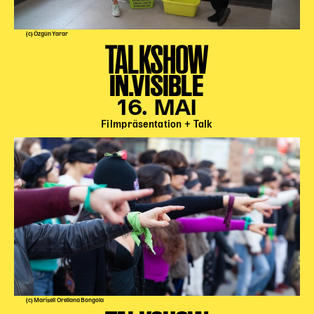
(c) Özgün Yarar
TALKSHOW
IN.VISIBLE
16. MAI
Filmpräsentation + Talk
(c) Marisell Orellana Bongola