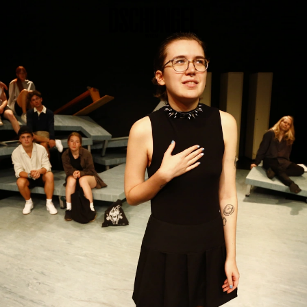
PROGRAMM
BARRIEREFREI
Spielplan
Vorstellungen
Festivals
Wild & Schön Festival
Gastspiele
Extras
Available for Touring
Archiv
MITSPIELEN
Macht Wahn Sinn