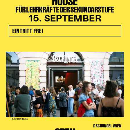
HOUSE
FÜR LEHRKRÄFTE DER SEKUNDARSTUFE
15. SEPTEMBER
EINTRITT FREI
(c) Franzi Kreis
DSCHUNGEL WIEN