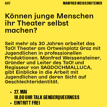
MANFRED WEISSENSTEINER
MIT
Begleitmaterial
TheaterPaket
Können junge Menschen
Partnerklasse + Partnerschule
ihr Theater selbst
Schulabenteuernacht
Probenklasse
machen?
Theaterklasse
Seit mehr als 30 Jahren arbeitet das
Vorstellungen für pädagogische Institutionen
TaO! Theater am Ortweinplatz Graz mit
Jugendlichen in professionellen
Angebote für Pädagog*innen
Produktionen. Manfred Weissensteiner,
PädagogikClub
Gründer und Leiter des TaO! und
Regisseur von SAGDOCHMALLUCA,
Sommerfest
gibt Einblicke in die Arbeit mit
Open House
Jugendlichen und deren Sicht auf
Geschlechteridentität.
Newsletter für pädagogische Institutionen
27. MAI
18.00 UHR TALK GENDERQUEERNESS
DIGITALE BÜHNE
EINTRITT FREI