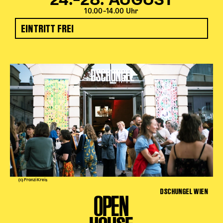
24.–28. AUGUST
10.00–14.00 Uhr
EINTRITT FREI
(c) Franzi Kreis
DSCHUNGEL WIEN
OPEN