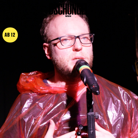
PROGRAMM
BARRIEREFREI
AB 12
Spielplan
Vorstellungen
Festivals
Wild & Schön Festival
Gastspiele
Extras
Available for Touring
Archiv
MITSPIELEN
Macht Wahn Sinn