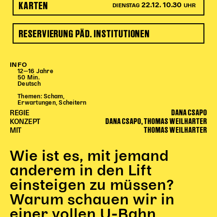
KARTEN
22.12. 10.30
DIENSTAG
UHR
Begleitmaterial
TheaterPaket
RESERVIERUNG PÄD. INSTITUTIONEN
Partnerklasse + Partnerschule
Schulabenteuernacht
Probenklasse
INFO
Theaterklasse
12‒16 Jahre
50 Min.
Deutsch
Vorstellungen für pädagogische Institutionen
Themen: Scham,
Erwartungen, Scheitern
DANA CSAPO
Angebote für Pädagog*innen
REGIE
DANA CSAPO, THOMAS WEILHARTER
KONZEPT
PädagogikClub
THOMAS WEILHARTER
MIT
Sommerfest
Open House
Wie ist es, mit jemand
anderem in den Lift
Newsletter für pädagogische Institutionen
einsteigen zu müssen?
Warum schauen wir in
DIGITALE BÜHNE
einer vollen U-Bahn