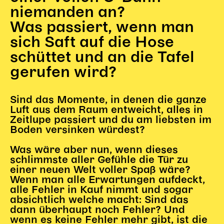
Gl!tch4
niemanden an?
Wem gehört die Bühne?
Was passiert, wenn man
House of Hybrid Rebels
sich Saft auf die Hose
schüttet und an die Tafel
HAUS
gerufen wird?
Über Uns
Unser Blog
Sind das Momente, in denen die ganze
Team
Luft aus dem Raum entweicht, alles in
Zeitlupe passiert und du am liebsten im
Künstler*innen 2025/26
Boden versinken würdest?
Bühnen + Studios
Leitlinien
Was wäre aber nun, wenn dieses
schlimmste aller Gefühle die Tür zu
Kulturpatenschaft
einer neuen Welt voller Spaß wäre?
Partner*innen
Wenn man alle Erwartungen aufdeckt,
20 Jahre Dschungel Wien
alle Fehler in Kauf nimmt und sogar
absichtlich welche macht: Sind das
dann überhaupt noch Fehler? Und
wenn es keine Fehler mehr gibt, ist die
SERVICE