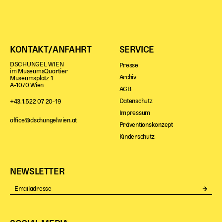
KONTAKT/ANFAHRT
SERVICE
DSCHUNGEL WIEN
Presse
im MuseumsQuartier
Archiv
Museumsplatz 1
A-1070 Wien
AGB
Datenschutz
+43.1.522 07 20-19
Impressum
office@dschungelwien.at
Präventionskonzept
Kinderschutz
NEWSLETTER
Se