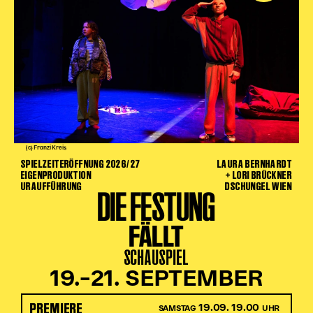
(c) Franzi Kreis
SPIELZEITERÖFFNUNG 2026/27
LAURA BERNHARDT
EIGENPRODUKTION
+ LORI BRÜCKNER
URAUFFÜHRUNG
DSCHUNGEL WIEN
DIE FESTUNG
FÄLLT
SCHAUSPIEL
19.–21. SEPTEMBER
PREMIERE
19.09. 19.00
SAMSTAG
UHR