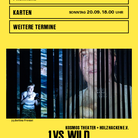
KARTEN
20.09. 18.00
SONNTAG
UHR
WEITERE TERMINE
(c) Bettina Frenzel
KOSMOS THEATER + HOLZHACKEN E.V.
1 VS. WILD