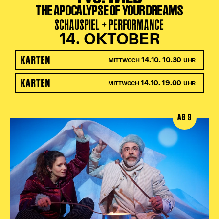
THE APOCALYPSE OF YOUR DREAMS
SCHAUSPIEL + PERFORMANCE
14. OKTOBER
KARTEN
14.10. 10.30
MITTWOCH
UHR
KARTEN
14.10. 19.00
MITTWOCH
UHR
AB 9