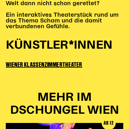
Welt dann nicht schon gerettet?
Karten + Preise
Ein interaktives Theaterstück rund um
Anfahrt
das Thema Scham und die damit
Vermietung
verbundenen Gefühle.
Café
Newsletter
KÜNSTLER*INNEN
SPENDEN + FÖRDERN
WIENER KLASSENZIMMERTHEATER
Translate to English
Suchbegriffe
SUCHE
Suchen
MEHR IM
DSCHUNGEL WIEN
AB 12