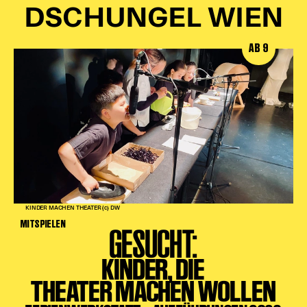
DSCHUNGEL WIEN
AB 9
KINDER MACHEN THEATER (c) DW
MITSPIELEN
GESUCHT:
KINDER, DIE
THEATER MACHEN WOLLEN