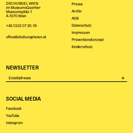
DSCHUNGEL WIEN
Presse
im MuseumsQuartier
Archiv
Museumsplatz 1
A-1070 Wien
AGB
Datenschutz
+43.1.522 07 20-19
Impressum
office@dschungelwien.at
Präventionskonzept
Kinderschutz
NEWSLETTER
Se
SOCIAL MEDIA
Facebook
YouTube
Instagram