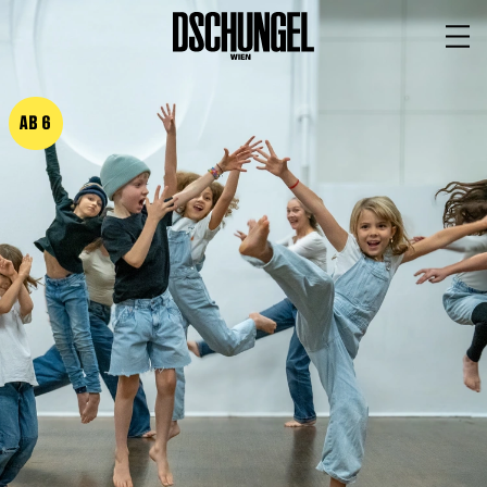
PROGRAMM
BARRIEREFREI
AB 6
Spielplan
Vorstellungen
Festivals
Wild & Schön Festival
Gastspiele
Extras
Available for Touring
Archiv
MITSPIELEN
Macht Wahn Sinn