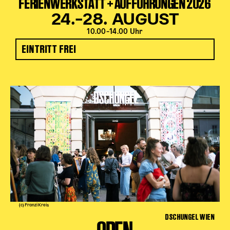
FERIENWERKSTATT + AUFFÜHRUNGEN 2026
24.–28. AUGUST
10.00–14.00 Uhr
EINTRITT FREI
(c) Franzi Kreis
DSCHUNGEL WIEN