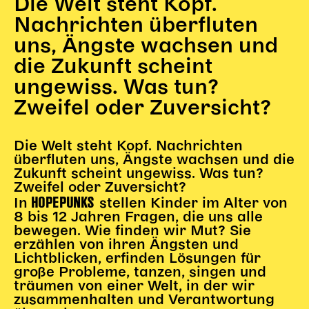
Die Welt steht Kopf.
Gl!tch4
Nachrichten überfluten
Wem gehört die Bühne?
House of Hybrid Rebels
uns, Ängste wachsen und
die Zukunft scheint
ungewiss. Was tun?
HAUS
Zweifel oder Zuversicht?
Über Uns
Unser Blog
Die Welt steht Kopf. Nachrichten
Team
überfluten uns, Ängste wachsen und die
Künstler*innen 2025/26
Zukunft scheint ungewiss. Was tun?
Bühnen + Studios
Zweifel oder Zuversicht?
HOPEPUNKS
In
stellen Kinder im Alter von
Leitlinien
8 bis 12 Jahren Fragen, die uns alle
Kulturpatenschaft
bewegen. Wie finden wir Mut? Sie
Partner*innen
erzählen von ihren Ängsten und
20 Jahre Dschungel Wien
Lichtblicken, erfinden Lösungen für
große Probleme, tanzen, singen und
träumen von einer Welt, in der wir
zusammenhalten und Verantwortung
SERVICE