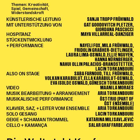
Themen: Kreativität,
Begleitmaterial
Spiel, Gemeinschaft,
Widerstandskraft
TheaterPaket
SANJA TROPP FRÜHWALD
KÜNSTLERISCHE LEITUNG
Partnerklasse + Partnerschule
GAT GOODOVITCH PLETZER,
MIT UNTERSTÜTZUNG VON
GIORDANA PASCUCCI
Schulabenteuernacht
MAYA VILLARREAL-DANZIGER
HOSPITANZ
Probenklasse
STÜCKENTWICKLUNG
NAYELI FOX, MILA FRÜHWALD,
+ PERFORMANCE
Theaterklasse
FRIDOLIN GRABHER-DIETLINGER,
LAURA LIMA-OSWALD, ELLIE NGUYEN,
HANNA NÜRNBERGER,
Vorstellungen für pädagogische Institutionen
NAHUI OLLIN PALACIOS-BRANDSTETTER,
LACIN TORKANBOURI
Angebote für Pädagog*innen
SABA FARNOUD, TILL FRÜHWALD,
ALSO ON STAGE
VOLKAN KARABULUT, ELLA KARABULUT-OSWALD,
PädagogikClub
EVA ISOLDE OSWALD, GÜNESCH TORKANBOURI
MAANILA MORAES
VIDEO
Sommerfest
ARIA TORKANBOURI
MUSIK BEARBEITUNG + ARRANGEMENT
Open House
ÖST-TRIO (PART OF
MUSIKALISCHE PERFORMANCE
ÖST ENSEMBLE)
ARIA TORKANBOURI
KLAVIER, SAZ, + LEITER VOM ENSEMBLE
Newsletter für pädagogische Institutionen
LACIN TORKANBOURI
SOLO GESANG
KATARINA MILISAVLJEVIĆ
GEIGE + SCHAMAN TROMMEL
SALAR GHAFFARBEJOUEI
CELLO + KAMANÇA
DIGITALE BÜHNE