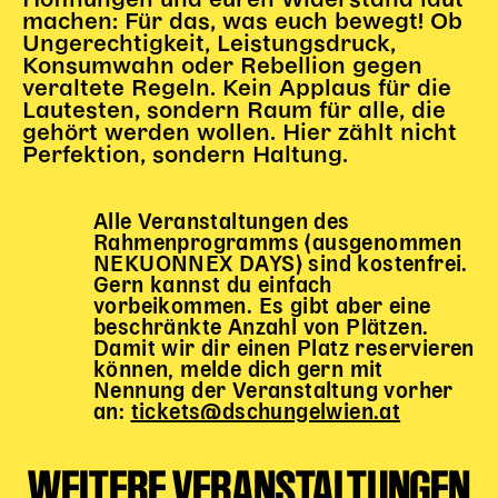
Hoffnungen und euren Widerstand laut
Gl!tch4
machen: Für das, was euch bewegt! Ob
Wem gehört die Bühne?
Ungerechtigkeit, Leistungsdruck,
Konsumwahn oder Rebellion gegen
House of Hybrid Rebels
veraltete Regeln. Kein Applaus für die
Lautesten, sondern Raum für alle, die
gehört werden wollen. Hier zählt nicht
HAUS
Perfektion, sondern Haltung.
Über Uns
Unser Blog
Alle Veranstaltungen des
Team
Rahmenprogramms (ausgenommen
NEKUONNEX DAYS) sind kostenfrei.
Künstler*innen 2025/26
Gern kannst du einfach
Bühnen + Studios
vorbeikommen. Es gibt aber eine
Leitlinien
beschränkte Anzahl von Plätzen.
Damit wir dir einen Platz reservieren
Kulturpatenschaft
können, melde dich gern mit
Partner*innen
Nennung der Veranstaltung vorher
an:
tickets@dschungelwien.at
20 Jahre Dschungel Wien
WEITERE VERANSTALTUNGEN
SERVICE