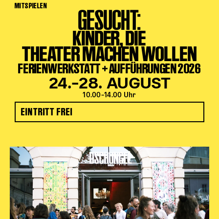
MITSPIELEN
GESUCHT:
KINDER, DIE
THEATER MACHEN WOLLEN
FERIENWERKSTATT + AUFFÜHRUNGEN 2026
24.–28. AUGUST
10.00–14.00 Uhr
EINTRITT FREI