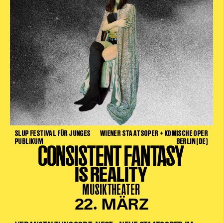
SLUP FESTIVAL FÜR JUNGES
WIENER STAATSOPER + KOMISCHE OPER
PUBLIKUM
BERLIN (DE)
CONSISTENT FANTASY
IS REALITY
MUSIKTHEATER
22. MÄRZ