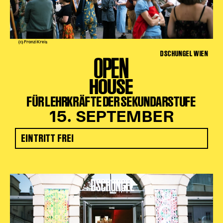
(c) Franzi Kreis
DSCHUNGEL WIEN
OPEN
HOUSE
FÜR LEHRKRÄFTE DER SEKUNDARSTUFE
15. SEPTEMBER
EINTRITT FREI