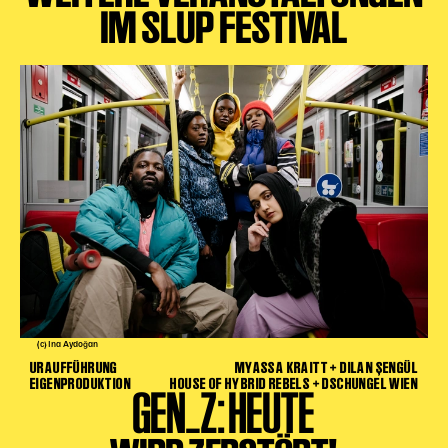
IM SLUP FESTIVAL
Karten + Preise
Anfahrt
Vermietung
Café
Newsletter
SPENDEN + FÖRDERN
Translate to English
Suchbegriffe
SUCHE
Suchen
(c) Ina Aydoğan
URAUFFÜHRUNG
MYASSA KRAITT + DILAN ŞENGÜL
EIGENPRODUKTION
HOUSE OF HYBRID REBELS + DSCHUNGEL WIEN
GEN_Z: HEUTE