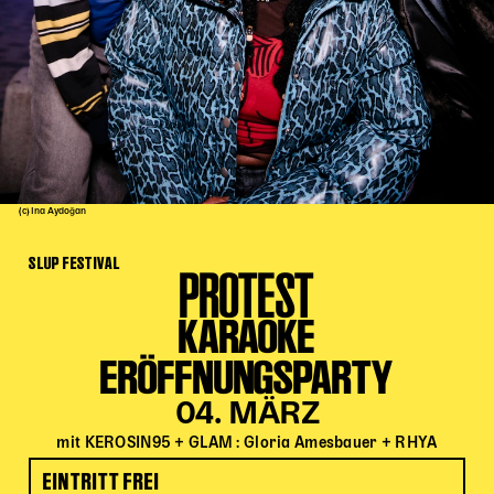
Kinder Kunst
Workshops
Abenteuernacht
Kinder-Redaktion
Junge Kunst
Next Generation
(c) Ina Aydoğan
Angewandte + DSCHUNGEL WIEN
SLUP FESTIVAL
MAGMA 25/26
PROTEST
Dramaturgie + Stadt
KARAOKE
Theaterwerkstätten
ERÖFFNUNGSPARTY
04. MÄRZ
PÄDAGOGIK
mit KEROSIN95 + GLAM : Gloria Amesbauer + RHYA
Kunst + Wissen
EINTRITT FREI
Rund um den Vorstellungsbesuch