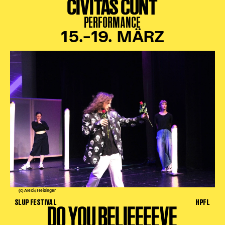
CIVITAS CUNT
PERFORMANCE
15.–19. MÄRZ
(c) Alexis Heidinger
SLUP FESTIVAL
HPFL
DO YOU BELIEEEEVE