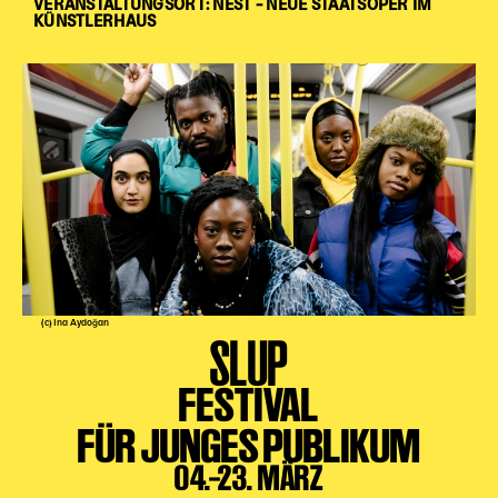
VERANSTALTUNGSORT: NEST – NEUE STAATSOPER IM
KÜNSTLERHAUS
(c) Ina Aydoğan
SLUP
FESTIVAL
FÜR JUNGES PUBLIKUM
04.–23. MÄRZ