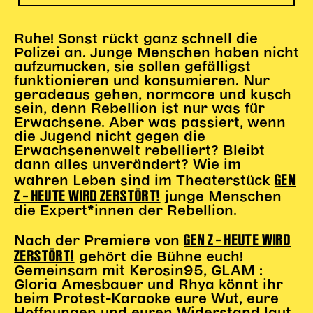
Begleitmaterial
TheaterPaket
Ruhe! Sonst rückt ganz schnell die
Partnerklasse + Partnerschule
Polizei an. Junge Menschen haben nicht
aufzumucken, sie sollen gefälligst
Schulabenteuernacht
funktionieren und konsumieren. Nur
Probenklasse
geradeaus gehen, normcore und kusch
Theaterklasse
sein, denn Rebellion ist nur was für
Erwachsene. Aber was passiert, wenn
Vorstellungen für pädagogische Institutionen
die Jugend nicht gegen die
Erwachsenenwelt rebelliert? Bleibt
Angebote für Pädagog*innen
dann alles unverändert? Wie im
GEN
PädagogikClub
wahren Leben sind im Theaterstück
Z – HEUTE WIRD ZERSTÖRT!
junge Menschen
Sommerfest
die Expert*innen der Rebellion.
Open House
GEN Z – HEUTE WIRD
Nach der Premiere von
Newsletter für pädagogische Institutionen
ZERSTÖRT!
gehört die Bühne euch!
Gemeinsam mit Kerosin95, GLAM :
Gloria Amesbauer und Rhya könnt ihr
DIGITALE BÜHNE
beim Protest-Karaoke eure Wut, eure