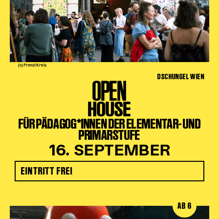
(c) Franzi Kreis
DSCHUNGEL WIEN
OPEN
HOUSE
FÜR PÄDAGOG*INNEN DER ELEMENTAR- UND
PRIMARSTUFE
16. SEPTEMBER
EINTRITT FREI
AB 6