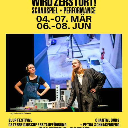
WIRD ZERSTÖRT!
SCHAUSPIEL + PERFORMANCE
04.–07. MÄR
06.–08. JUN
(c) Johanna Saxen
SLUP FESTIVAL
CHANTAL DUBS
ÖSTERREICHISCHE ERSTAUFFÜHRUNG
+ PETRA SCHNAKENBERG