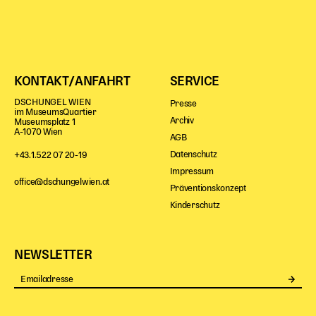
KONTAKT/ANFAHRT
SERVICE
DSCHUNGEL WIEN
Presse
im MuseumsQuartier
Archiv
Museumsplatz 1
A-1070 Wien
AGB
Datenschutz
+43.1.522 07 20-19
Impressum
office@dschungelwien.at
Präventionskonzept
Kinderschutz
NEWSLETTER
Se