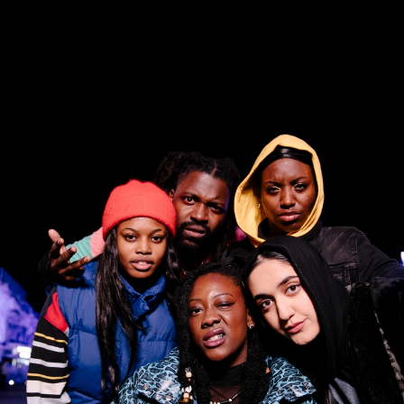
PROGRAMM
BARRIEREFREI
Spielplan
Vorstellungen
Festivals
Wild & Schön Festival
Gastspiele
Extras
Available for Touring
Archiv
MITSPIELEN
Macht Wahn Sinn