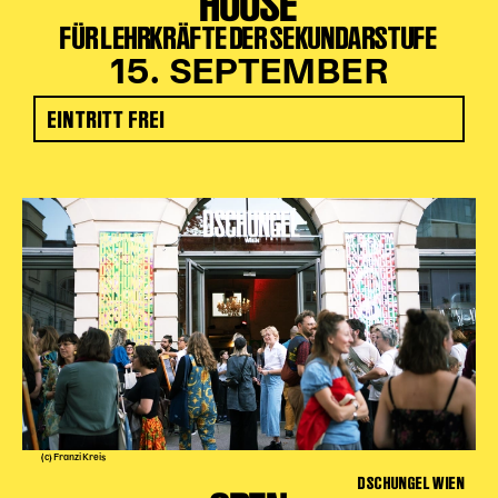
HOUSE
FÜR LEHRKRÄFTE DER SEKUNDARSTUFE
15. SEPTEMBER
EINTRITT FREI
(c) Franzi Kreis
DSCHUNGEL WIEN