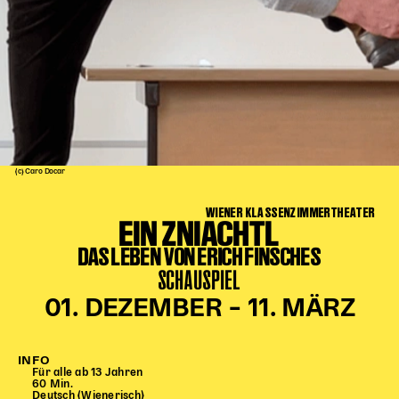
Kinder Kunst
Workshops
Abenteuernacht
Kinder-Redaktion
Junge Kunst
Next Generation
(c) Caro Docar
Angewandte + DSCHUNGEL WIEN
WIENER KLASSENZIMMERTHEATER
MAGMA 25/26
EIN ZNIACHTL
DAS LEBEN VON ERICH FINSCHES
Dramaturgie + Stadt
SCHAUSPIEL
Theaterwerkstätten
01. DEZEMBER – 11. MÄRZ
PÄDAGOGIK
INFO
Kunst + Wissen
Für alle ab 13 Jahren
60 Min.
Rund um den Vorstellungsbesuch
Deutsch (Wienerisch)