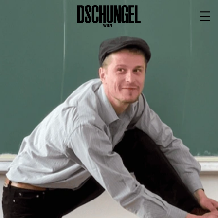
PROGRAMM
BARRIEREFREI
Spielplan
Vorstellungen
Festivals
Wild & Schön Festival
Gastspiele
Extras
Available for Touring
Archiv
MITSPIELEN
Macht Wahn Sinn