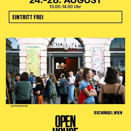
24.–28. AUGUST
10.00–14.00 Uhr
EINTRITT FREI
(c) Franzi Kreis
DSCHUNGEL WIEN
OPEN