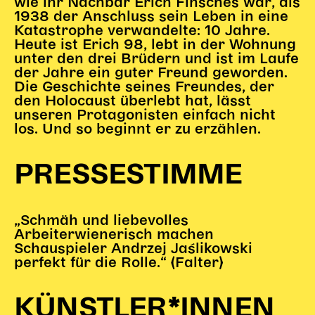
wie ihr Nachbar Erich Finsches war, als
Gl!tch4
1938 der Anschluss sein Leben in eine
Wem gehört die Bühne?
Katastrophe verwandelte: 10 Jahre.
House of Hybrid Rebels
Heute ist Erich 98, lebt in der Wohnung
unter den drei Brüdern und ist im Laufe
der Jahre ein guter Freund geworden.
Die Geschichte seines Freundes, der
HAUS
den Holocaust überlebt hat, lässt
unseren Protagonisten einfach nicht
Über Uns
los. Und so beginnt er zu erzählen.
Unser Blog
Team
PRESSESTIMME
Künstler*innen 2025/26
Bühnen + Studios
Leitlinien
„Schmäh und liebevolles
Kulturpatenschaft
Arbeiterwienerisch machen
Partner*innen
Schauspieler Andrzej Jaślikowski
20 Jahre Dschungel Wien
perfekt für die Rolle.“ (Falter)
KÜNSTLER*INNEN
SERVICE