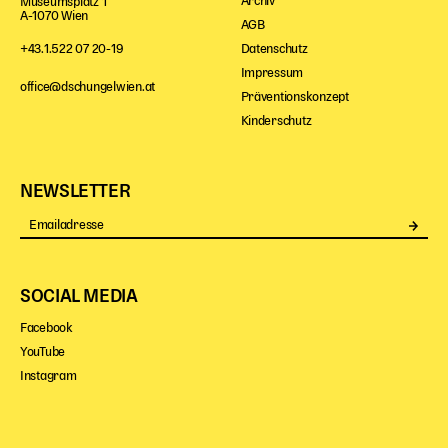
Archiv
Museumsplatz 1
A-1070 Wien
AGB
Datenschutz
+43.1.522 07 20-19
Impressum
office@dschungelwien.at
Präventionskonzept
Kinderschutz
NEWSLETTER
Se
SOCIAL MEDIA
Facebook
YouTube
Instagram