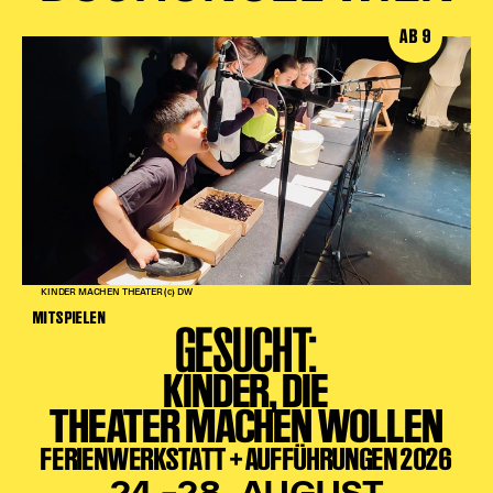
AB 9
KINDER MACHEN THEATER (c) DW
MITSPIELEN
GESUCHT:
KINDER, DIE
THEATER MACHEN WOLLEN
FERIENWERKSTATT + AUFFÜHRUNGEN 2026