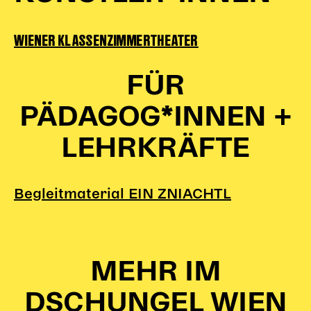
Karten + Preise
WIENER KLASSENZIMMERTHEATER
Anfahrt
Vermietung
Café
FÜR
Newsletter
PÄDAGOG*INNEN +
SPENDEN + FÖRDERN
LEHRKRÄFTE
Translate to English
Suchbegriffe
SUCHE
Begleitmaterial EIN ZNIACHTL
Suchen
MEHR IM
DSCHUNGEL WIEN