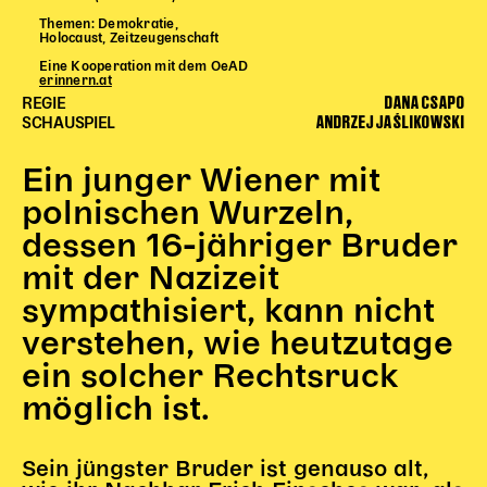
Begleitmaterial
Themen: Demokratie,
Holocaust, Zeitzeugenschaft
TheaterPaket
Eine Kooperation mit dem OeAD
Partnerklasse + Partnerschule
erinnern.at
DANA CSAPO
Schulabenteuernacht
REGIE
ANDRZEJ JAŚLIKOWSKI
SCHAUSPIEL
Probenklasse
Theaterklasse
Ein junger Wiener mit
Vorstellungen für pädagogische Institutionen
polnischen Wurzeln,
dessen 16-jähriger Bruder
Angebote für Pädagog*innen
mit der Nazizeit
PädagogikClub
sympathisiert, kann nicht
Sommerfest
Open House
verstehen, wie heutzutage
ein solcher Rechtsruck
Newsletter für pädagogische Institutionen
möglich ist.
DIGITALE BÜHNE
Sein jüngster Bruder ist genauso alt,