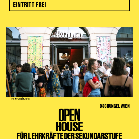
EINTRITT FREI
(c) Franzi Kreis
DSCHUNGEL WIEN
OPEN
HOUSE
FÜR LEHRKRÄFTE DER SEKUNDARSTUFE