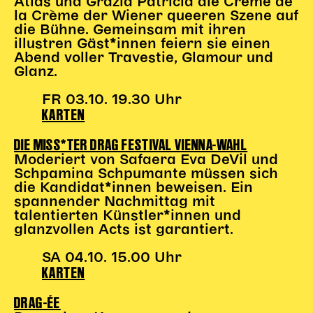
Atlas und Grazia Patricia die Crème de
la Crème der Wiener queeren Szene auf
Karten + Preise
die Bühne. Gemeinsam mit ihren
Anfahrt
illustren Gäst*innen feiern sie einen
Vermietung
Abend voller Travestie, Glamour und
Glanz.
Café
Newsletter
FR 03.10. 19.30 Uhr
KARTEN
SPENDEN + FÖRDERN
DIE MISS*TER DRAG FESTIVAL VIENNA-WAHL
Translate to English
Moderiert von Safaera Eva DeVil und
Schpamina Schpumante müssen sich
Suchbegriffe
SUCHE
die Kandidat*innen beweisen. Ein
Suchen
spannender Nachmittag mit
talentierten Künstler*innen und
glanzvollen Acts ist garantiert.
SA 04.10. 15.00 Uhr
KARTEN
DRAG-ÉE