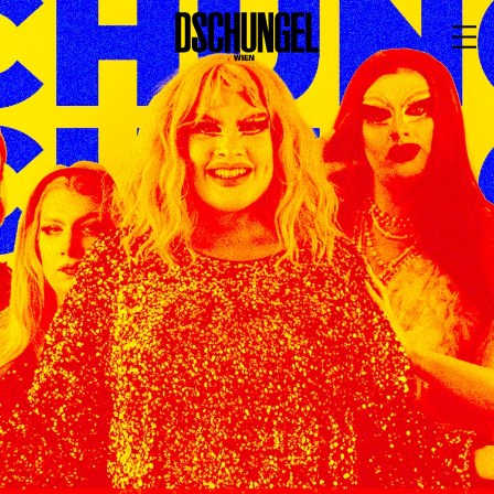
PROGRAMM
BARRIEREFREI
Spielplan
Vorstellungen
Festivals
Wild & Schön Festival
Gastspiele
Extras
Available for Touring
Archiv
MITSPIELEN
Macht Wahn Sinn