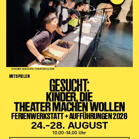
KINDER MACHEN THEATER (c) DW
MITSPIELEN
GESUCHT:
KINDER, DIE
THEATER MACHEN WOLLEN
FERIENWERKSTATT + AUFFÜHRUNGEN 2026
24.–28. AUGUST
10.00–14.00 Uhr