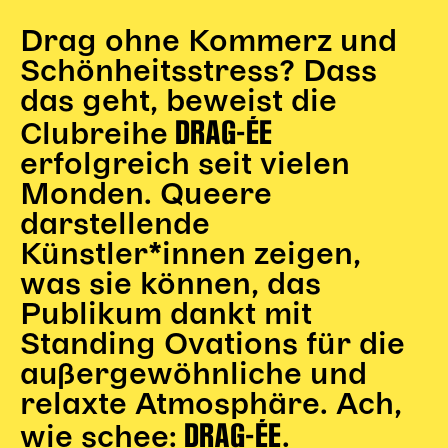
Begleitmaterial
Drag ohne Kommerz und
TheaterPaket
Schönheitsstress? Dass
Partnerklasse + Partnerschule
Schulabenteuernacht
das geht, beweist die
DRAG-ÉE
Probenklasse
Clubreihe
Theaterklasse
erfolgreich seit vielen
Vorstellungen für pädagogische Institutionen
Monden. Queere
darstellende
Angebote für Pädagog*innen
Künstler*innen zeigen,
PädagogikClub
was sie können, das
Sommerfest
Open House
Publikum dankt mit
Standing Ovations für die
Newsletter für pädagogische Institutionen
außergewöhnliche und
relaxte Atmosphäre. Ach,
DIGITALE BÜHNE
DRAG-ÉE
wie schee:
.