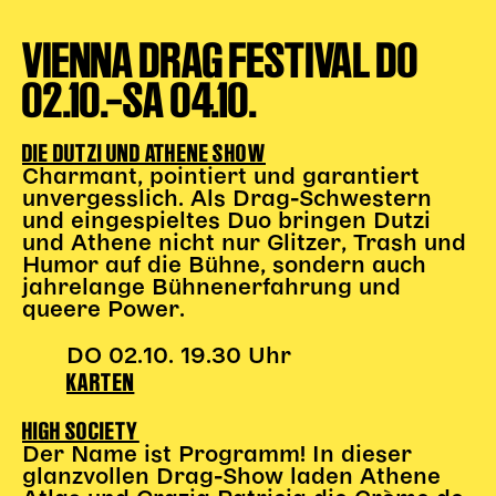
Gl!tch4
Wem gehört die Bühne?
VIENNA DRAG FESTIVAL DO
House of Hybrid Rebels
02.10.–SA 04.10.
HAUS
DIE DUTZI UND ATHENE SHOW
Charmant, pointiert und garantiert
Über Uns
unvergesslich. Als Drag-Schwestern
Unser Blog
und eingespieltes Duo bringen Dutzi
Team
und Athene nicht nur Glitzer, Trash und
Humor auf die Bühne, sondern auch
Künstler*innen 2025/26
jahrelange Bühnenerfahrung und
Bühnen + Studios
queere Power.
Leitlinien
Kulturpatenschaft
DO 02.10. 19.30 Uhr
KARTEN
Partner*innen
20 Jahre Dschungel Wien
HIGH SOCIETY
Der Name ist Programm! In dieser
glanzvollen Drag-Show laden Athene
SERVICE