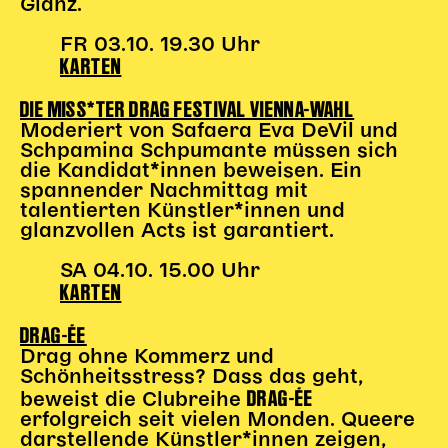
Glanz.
Karten + Preise
FR 03.10. 19.30 Uhr
Anfahrt
KARTEN
Vermietung
DIE MISS*TER DRAG FESTIVAL VIENNA-WAHL
Café
Moderiert von Safaera Eva DeVil und
Newsletter
Schpamina Schpumante müssen sich
die Kandidat*innen beweisen. Ein
SPENDEN + FÖRDERN
spannender Nachmittag mit
talentierten Künstler*innen und
Translate to English
glanzvollen Acts ist garantiert.
Suchbegriffe
SUCHE
SA 04.10. 15.00 Uhr
Suchen
KARTEN
DRAG-ÉE
Drag ohne Kommerz und
Schönheitsstress? Dass das geht,
DRAG-ÉE
beweist die Clubreihe
erfolgreich seit vielen Monden. Queere
darstellende Künstler*innen zeigen,