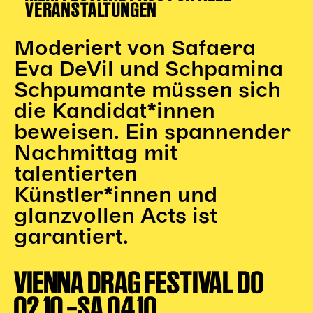
VERANSTALTUNGEN
Begleitmaterial
TheaterPaket
Moderiert von Safaera
Partnerklasse + Partnerschule
Eva DeVil und Schpamina
Schulabenteuernacht
Probenklasse
Schpumante müssen sich
Theaterklasse
die Kandidat*innen
beweisen. Ein spannender
Vorstellungen für pädagogische Institutionen
Nachmittag mit
Angebote für Pädagog*innen
talentierten
PädagogikClub
Künstler*innen und
Sommerfest
glanzvollen Acts ist
Open House
garantiert.
Newsletter für pädagogische Institutionen
VIENNA DRAG FESTIVAL DO
DIGITALE BÜHNE
02.10.–SA 04.10.