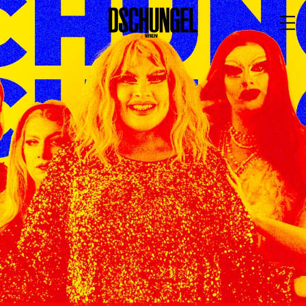
PROGRAMM
BARRIEREFREI
Spielplan
Vorstellungen
Festivals
Wild & Schön Festival
Gastspiele
Extras
Available for Touring
Archiv
MITSPIELEN
Macht Wahn Sinn