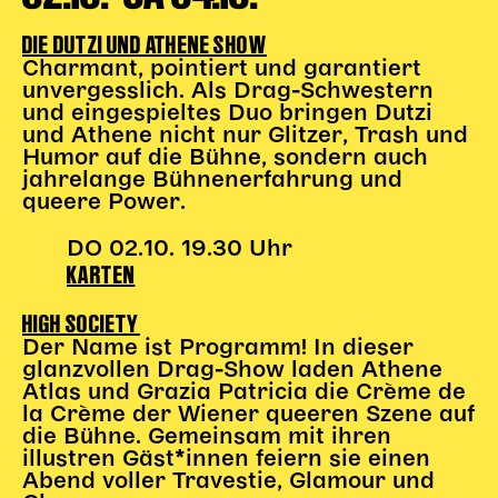
Gl!tch4
Wem gehört die Bühne?
DIE DUTZI UND ATHENE SHOW
House of Hybrid Rebels
Charmant, pointiert und garantiert
unvergesslich. Als Drag-Schwestern
und eingespieltes Duo bringen Dutzi
und Athene nicht nur Glitzer, Trash und
HAUS
Humor auf die Bühne, sondern auch
jahrelange Bühnenerfahrung und
Über Uns
queere Power.
Unser Blog
Team
DO 02.10. 19.30 Uhr
KARTEN
Künstler*innen 2025/26
Bühnen + Studios
HIGH SOCIETY
Leitlinien
Der Name ist Programm! In dieser
Kulturpatenschaft
glanzvollen Drag-Show laden Athene
Partner*innen
Atlas und Grazia Patricia die Crème de
la Crème der Wiener queeren Szene auf
20 Jahre Dschungel Wien
die Bühne. Gemeinsam mit ihren
illustren Gäst*innen feiern sie einen
Abend voller Travestie, Glamour und
SERVICE