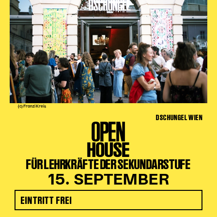
(c) Franzi Kreis
DSCHUNGEL WIEN
OPEN
HOUSE
FÜR LEHRKRÄFTE DER SEKUNDARSTUFE
15. SEPTEMBER
EINTRITT FREI