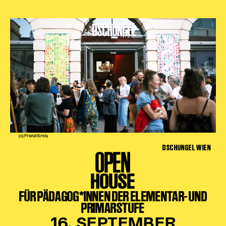
(c) Franzi Kreis
DSCHUNGEL WIEN
OPEN
HOUSE
FÜR PÄDAGOG*INNEN DER ELEMENTAR- UND
PRIMARSTUFE
16. SEPTEMBER