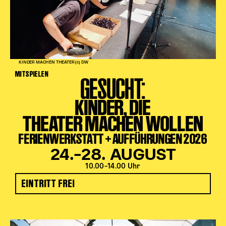
KINDER MACHEN THEATER (c) DW
MITSPIELEN
GESUCHT:
KINDER, DIE
THEATER MACHEN WOLLEN
FERIENWERKSTATT + AUFFÜHRUNGEN 2026
24.–28. AUGUST
10.00–14.00 Uhr
EINTRITT FREI