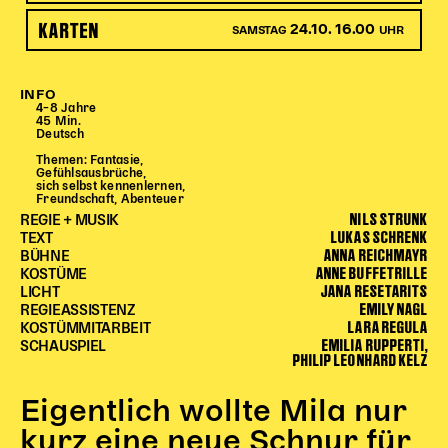
Begleitmaterial
KARTEN
24.10. 16.00
SAMSTAG
UHR
TheaterPaket
Partnerklasse + Partnerschule
Schulabenteuernacht
INFO
4–8 Jahre
Probenklasse
45 Min.
Deutsch
Theaterklasse
Themen: Fantasie,
Gefühlsausbrüche,
Vorstellungen für pädagogische Institutionen
sich selbst kennenlernen,
Freundschaft, Abenteuer
NILS STRUNK
REGIE + MUSIK
Angebote für Pädagog*innen
LUKAS SCHRENK
TEXT
ANNA REICHMAYR
PädagogikClub
BÜHNE
ANNE BUFFETRILLE
KOSTÜME
Sommerfest
JANA RESETARITS
LICHT
EMILY NAGL
Open House
REGIEASSISTENZ
LARA REGULA
KOSTÜMMITARBEIT
EMILIA RUPPERTI,
SCHAUSPIEL
Newsletter für pädagogische Institutionen
PHILIP LEONHARD KELZ
Eigentlich wollte Mila nur
DIGITALE BÜHNE
kurz eine neue Schnur für