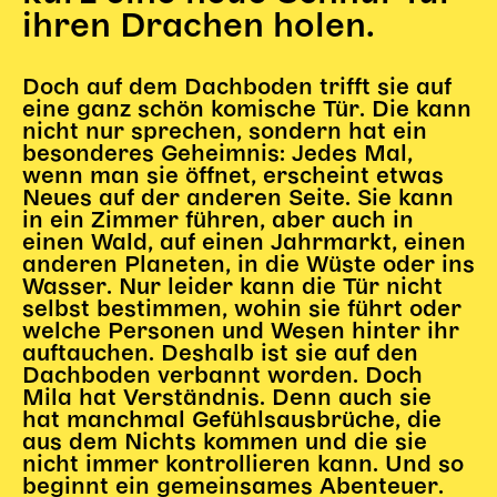
Gl!tch4
ihren Drachen holen.
Wem gehört die Bühne?
House of Hybrid Rebels
Doch auf dem Dachboden trifft sie auf
eine ganz schön komische Tür. Die kann
nicht nur sprechen, sondern hat ein
HAUS
besonderes Geheimnis: Jedes Mal,
wenn man sie öffnet, erscheint etwas
Über Uns
Neues auf der anderen Seite. Sie kann
Unser Blog
in ein Zimmer führen, aber auch in
Team
einen Wald, auf einen Jahrmarkt, einen
anderen Planeten, in die Wüste oder ins
Künstler*innen 2025/26
Wasser. Nur leider kann die Tür nicht
Bühnen + Studios
selbst bestimmen, wohin sie führt oder
Leitlinien
welche Personen und Wesen hinter ihr
auftauchen. Deshalb ist sie auf den
Kulturpatenschaft
Dachboden verbannt worden. Doch
Partner*innen
Mila hat Verständnis. Denn auch sie
20 Jahre Dschungel Wien
hat manchmal Gefühlsausbrüche, die
aus dem Nichts kommen und die sie
nicht immer kontrollieren kann. Und so
beginnt ein gemeinsames Abenteuer.
SERVICE