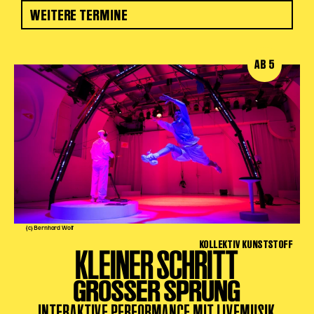
WEITERE TERMINE
AB 5
(c) Bernhard Wolf
KOLLEKTIV KUNSTSTOFF
KLEINER SCHRITT
GROSSER SPRUNG
INTERAKTIVE PERFORMANCE MIT LIVEMUSIK