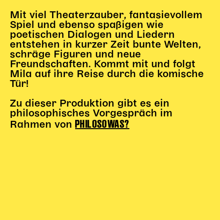
Karten + Preise
Mit viel Theaterzauber, fantasievollem
Spiel und ebenso spaßigen wie
Anfahrt
poetischen Dialogen und Liedern
Vermietung
entstehen in kurzer Zeit bunte Welten,
Café
schräge Figuren und neue
Freundschaften. Kommt mit und folgt
Newsletter
Mila auf ihre Reise durch die komische
Tür!
SPENDEN + FÖRDERN
Zu dieser Produktion gibt es ein
Translate to English
philosophisches Vorgespräch im
PHILOSOWAS?
Rahmen von
Suchbegriffe
SUCHE
Suchen