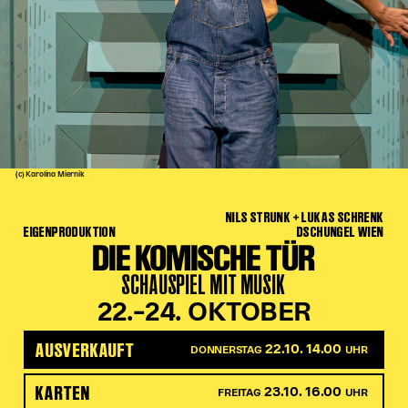
Kinder Kunst
Workshops
Abenteuernacht
Kinder-Redaktion
Junge Kunst
Next Generation
(c) Karolina Miernik
Angewandte + DSCHUNGEL WIEN
NILS STRUNK + LUKAS SCHRENK
MAGMA 25/26
EIGENPRODUKTION
DSCHUNGEL WIEN
DIE KOMISCHE TÜR
Dramaturgie + Stadt
SCHAUSPIEL MIT MUSIK
Theaterwerkstätten
22.–24. OKTOBER
PÄDAGOGIK
AUSVERKAUFT
22.10. 14.00
DONNERSTAG
UHR
Kunst + Wissen
KARTEN
23.10. 16.00
FREITAG
UHR
Rund um den Vorstellungsbesuch