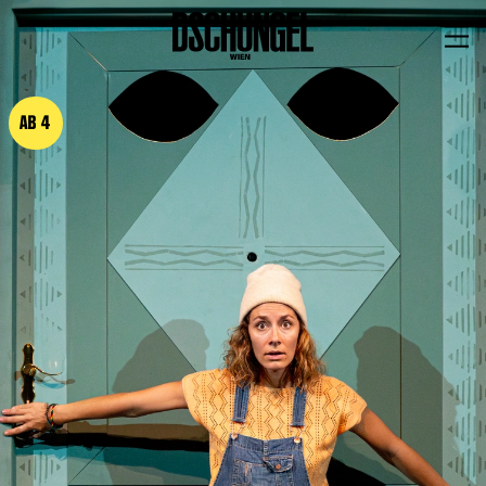
PROGRAMM
BARRIEREFREI
AB 4
Spielplan
Vorstellungen
Festivals
Wild & Schön Festival
Gastspiele
Extras
Available for Touring
Archiv
MITSPIELEN
Macht Wahn Sinn