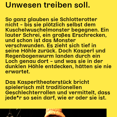
Gl!tch4
Unwesen treiben soll.
Wem gehört die Bühne?
House of Hybrid Rebels
So ganz glauben sie Schlotterotter
nicht – bis sie plötzlich selbst dem
Kuschelwuschelmonster begegnen. Ein
HAUS
lauter Schrei, ein großes Erschrecken,
und schon ist das Monster
Über Uns
verschwunden. Es zieht sich tief in
Unser Blog
seine Höhle zurück. Doch Kasperl und
Regenbogenwurm landen durch ein
Team
Loch genau dort – und was sie in der
Künstler*innen 2025/26
dunklen Höhle entdecken, hätten sie nie
Bühnen + Studios
erwartet.
Leitlinien
Das Kasperltheaterstück bricht
Kulturpatenschaft
spielerisch mit traditionellen
Partner*innen
Geschlechterrollen und vermittelt, dass
20 Jahre Dschungel Wien
jede*r so sein darf, wie er oder sie ist.
SERVICE