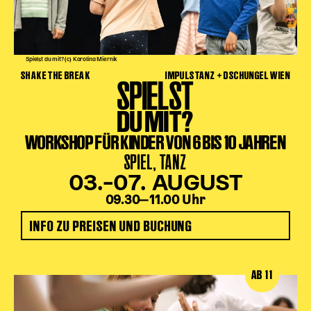
Spielst du mit? (c) Karolina Miernik
SHAKE THE BREAK
IMPULSTANZ + DSCHUNGEL WIEN
SPIELST
DU MIT?
WORKSHOP FÜR KINDER VON 6 BIS 10 JAHREN
SPIEL, TANZ
03.–07. AUGUST
09.30‒11.00 Uhr
INFO ZU PREISEN UND BUCHUNG
AB 11