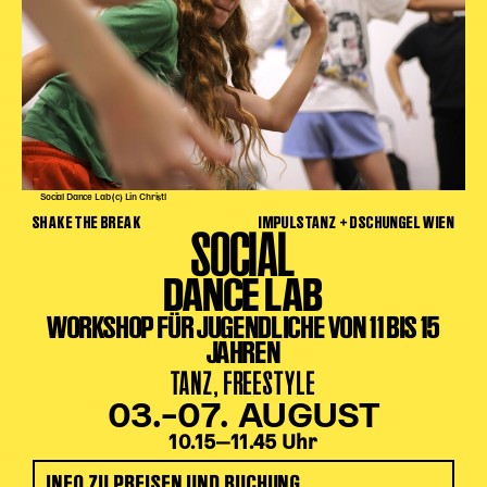
Social Dance Lab (c) Lin Christl
SHAKE THE BREAK
IMPULSTANZ + DSCHUNGEL WIEN
SOCIAL
DANCE LAB
WORKSHOP FÜR JUGENDLICHE VON 11 BIS 15
JAHREN
TANZ, FREESTYLE
03.–07. AUGUST
10.15‒11.45 Uhr
INFO ZU PREISEN UND BUCHUNG