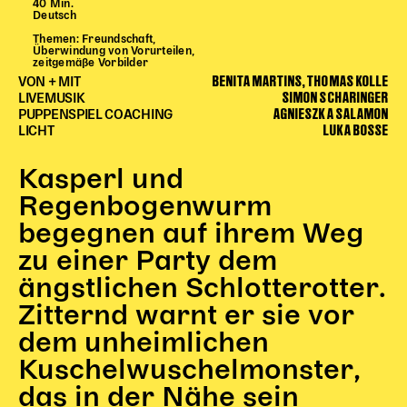
40 Min.
Begleitmaterial
Deutsch
TheaterPaket
Themen: Freundschaft,
Überwindung von Vorurteilen,
Partnerklasse + Partnerschule
zeitgemäße Vorbilder
BENITA MARTINS, THOMAS KOLLE
VON + MIT
Schulabenteuernacht
SIMON SCHARINGER
LIVEMUSIK
Probenklasse
AGNIESZKA SALAMON
PUPPENSPIEL COACHING
LUKA BOSSE
LICHT
Theaterklasse
Vorstellungen für pädagogische Institutionen
Kasperl und
Regenbogenwurm
Angebote für Pädagog*innen
begegnen auf ihrem Weg
PädagogikClub
zu einer Party dem
Sommerfest
Open House
ängstlichen Schlotterotter.
Zitternd warnt er sie vor
Newsletter für pädagogische Institutionen
dem unheimlichen
Kuschelwuschelmonster,
DIGITALE BÜHNE
das in der Nähe sein