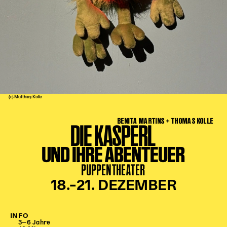
Kinder Kunst
Workshops
Abenteuernacht
Kinder-Redaktion
Junge Kunst
Next Generation
(c) Matthias Kolle
Angewandte + DSCHUNGEL WIEN
BENITA MARTINS + THOMAS KOLLE
MAGMA 25/26
DIE KASPERL
Dramaturgie + Stadt
UND IHRE ABENTEUER
Theaterwerkstätten
PUPPENTHEATER
18.–21. DEZEMBER
PÄDAGOGIK
Kunst + Wissen
INFO
Rund um den Vorstellungsbesuch
3‒6 Jahre