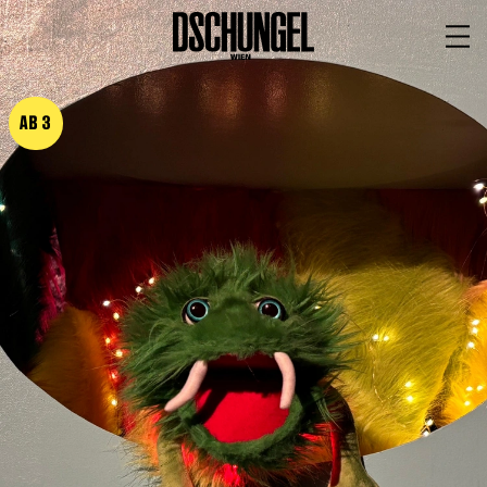
PROGRAMM
BARRIEREFREI
AB 3
Spielplan
Vorstellungen
Festivals
Wild & Schön Festival
Gastspiele
Extras
Available for Touring
Archiv
MITSPIELEN
Macht Wahn Sinn