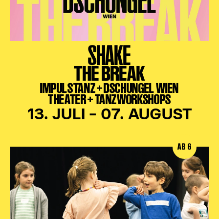
SHAKE
THE BREAK
IMPULSTANZ + DSCHUNGEL WIEN
THEATER + TANZWORKSHOPS
13. JULI – 07. AUGUST
AB 6