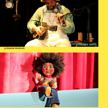
Karten + Preise
Anfahrt
Vermietung
Café
Newsletter
SPENDEN + FÖRDERN
(c) Stephan Wohlmuth
Translate to English
Suchbegriffe
SUCHE
Suchen