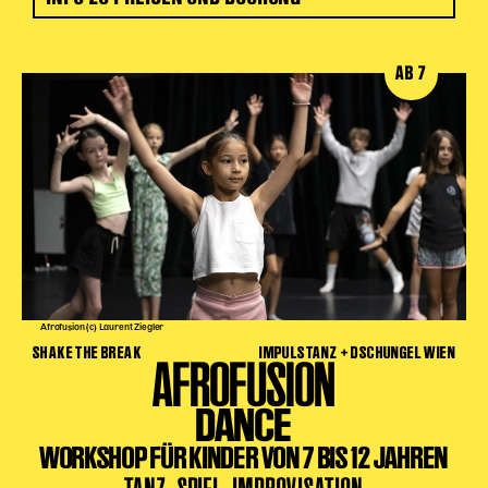
AB 7
Afrofusion (c) Laurent Ziegler
SHAKE THE BREAK
IMPULSTANZ + DSCHUNGEL WIEN
AFROFUSION
DANCE
WORKSHOP FÜR KINDER VON 7 BIS 12 JAHREN