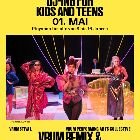
KIDS AND TEENS
01. MAI
Playshop für alle von 8 bis 16 Jahren
(c) Alek Kawka
VRUMSTIVAL
VRUM PERFORMING ARTS COLLECTIVE
VRUM REMIX &