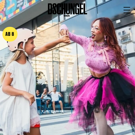
PROGRAMM
BARRIEREFREI
AB 8
Spielplan
Vorstellungen
Festivals
Wild & Schön Festival
Gastspiele
Extras
Available for Touring
Archiv
MITSPIELEN
Macht Wahn Sinn