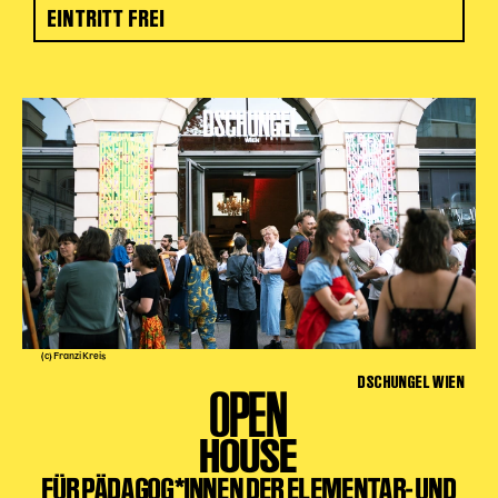
EINTRITT FREI
(c) Franzi Kreis
DSCHUNGEL WIEN
OPEN
HOUSE
FÜR PÄDAGOG*INNEN DER ELEMENTAR- UND