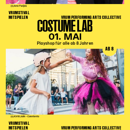
(c) Ana Fucijaš
VRUMSTIVAL
MITSPIELEN
VRUM PERFORMING ARTS COLLECTIVE
COSTUME LAB
01. MAI
Playshop für alle ab 8 Jahren
AB 8
(c) Kirill Lialin - Conntento
VRUMSTIVAL
MITSPIELEN
VRUM PERFORMING ARTS COLLECTIVE