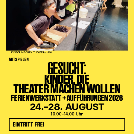
KINDER MACHEN THEATER (c) DW
MITSPIELEN
GESUCHT:
KINDER, DIE
THEATER MACHEN WOLLEN
FERIENWERKSTATT + AUFFÜHRUNGEN 2026
24.–28. AUGUST
10.00–14.00 Uhr
EINTRITT FREI