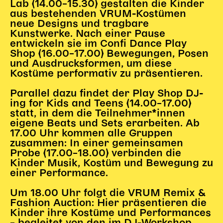
Lab (14.00–15.30) gestalten die Kinder
Gl!tch4
aus bestehenden VRUM-Kostümen
Wem gehört die Bühne?
neue Designs und tragbare
House of Hybrid Rebels
Kunstwerke. Nach einer Pause
entwickeln sie im Confi Dance Play
Shop (16.00–17.00) Bewegungen, Posen
und Ausdrucksformen, um diese
HAUS
Kostüme performativ zu präsentieren.
Über Uns
Parallel dazu findet der Play Shop DJ-
Unser Blog
ing for Kids and Teens (14.00–17.00)
Team
statt, in dem die Teilnehmer*innen
Künstler*innen 2025/26
eigene Beats und Sets erarbeiten. Ab
17.00 Uhr kommen alle Gruppen
Bühnen + Studios
zusammen: In einer gemeinsamen
Leitlinien
Probe (17.00–18.00) verbinden die
Kulturpatenschaft
Kinder Musik, Kostüm und Bewegung zu
einer Performance.
Partner*innen
20 Jahre Dschungel Wien
Um 18.00 Uhr folgt die VRUM Remix &
Fashion Auction: Hier präsentieren die
Kinder ihre Kostüme und Performances
SERVICE