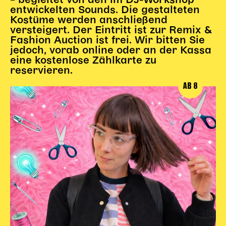
– begleitet von den im DJ-Workshop
entwickelten Sounds. Die gestalteten
Karten + Preise
Kostüme werden anschließend
Anfahrt
versteigert. Der Eintritt ist zur Remix &
Fashion Auction ist frei. Wir bitten Sie
Vermietung
jedoch, vorab online oder an der Kassa
Café
eine kostenlose Zählkarte zu
Newsletter
reservieren.
AB 8
SPENDEN + FÖRDERN
Translate to English
Suchbegriffe
SUCHE
Suchen