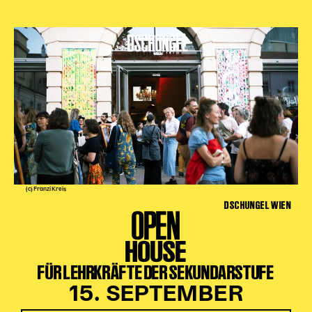
(c) Franzi Kreis
DSCHUNGEL WIEN
OPEN
HOUSE
FÜR LEHRKRÄFTE DER SEKUNDARSTUFE
15. SEPTEMBER