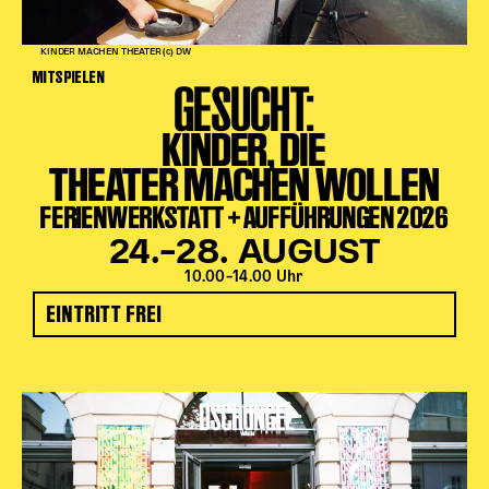
KINDER MACHEN THEATER (c) DW
MITSPIELEN
GESUCHT:
KINDER, DIE
THEATER MACHEN WOLLEN
FERIENWERKSTATT + AUFFÜHRUNGEN 2026
24.–28. AUGUST
10.00–14.00 Uhr
EINTRITT FREI