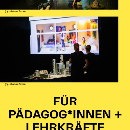
(c) Johanna Saxen
(c) Johanna Saxen
FÜR
PÄDAGOG*INNEN +
LEHRKRÄFTE