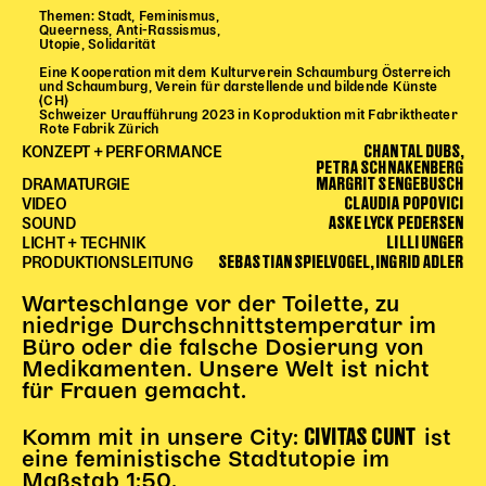
Themen: Stadt, Feminismus,
Begleitmaterial
Queerness, Anti-Rassismus,
Utopie, Solidarität
TheaterPaket
Eine Kooperation mit dem Kulturverein Schaumburg Österreich
Partnerklasse + Partnerschule
und Schaumburg, Verein für darstellende und bildende Künste
(CH)
Schulabenteuernacht
Schweizer Uraufführung 2023 in Koproduktion mit Fabriktheater
Rote Fabrik Zürich
Probenklasse
CHANTAL DUBS,
KONZEPT + PERFORMANCE
Theaterklasse
PETRA SCHNAKENBERG
MARGRIT SENGEBUSCH
DRAMATURGIE
CLAUDIA POPOVICI
Vorstellungen für pädagogische Institutionen
VIDEO
ASKE LYCK PEDERSEN
SOUND
LILLI UNGER
LICHT + TECHNIK
Angebote für Pädagog*innen
SEBASTIAN SPIELVOGEL, INGRID ADLER
PRODUKTIONSLEITUNG
PädagogikClub
Warteschlange vor der Toilette, zu
Sommerfest
niedrige Durchschnittstemperatur im
Open House
Büro oder die falsche Dosierung von
Medikamenten. Unsere Welt ist nicht
Newsletter für pädagogische Institutionen
für Frauen gemacht.
CIVITAS CUNT
Komm mit in unsere City:
ist
DIGITALE BÜHNE
eine feministische Stadtutopie im
Maßstab 1:50.