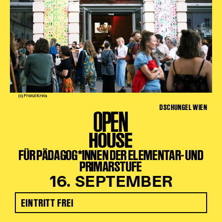
(c) Franzi Kreis
DSCHUNGEL WIEN
OPEN
HOUSE
FÜR PÄDAGOG*INNEN DER ELEMENTAR- UND
PRIMARSTUFE
16. SEPTEMBER
EINTRITT FREI