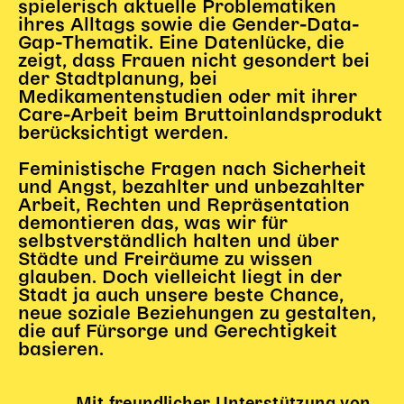
spielerisch aktuelle Problematiken
ihres Alltags sowie die Gender-Data-
Karten + Preise
Gap-Thematik. Eine Datenlücke, die
Anfahrt
zeigt, dass Frauen nicht gesondert bei
Vermietung
der Stadtplanung, bei
Medikamentenstudien oder mit ihrer
Café
Care-Arbeit beim Bruttoinlandsprodukt
Newsletter
berücksichtigt werden.
SPENDEN + FÖRDERN
Feministische Fragen nach Sicherheit
und Angst, bezahlter und unbezahlter
Arbeit, Rechten und Repräsentation
Translate to English
demontieren das, was wir für
Suchbegriffe
SUCHE
selbstverständlich halten und über
Suchen
Städte und Freiräume zu wissen
glauben. Doch vielleicht liegt in der
Stadt ja auch unsere beste Chance,
neue soziale Beziehungen zu gestalten,
die auf Fürsorge und Gerechtigkeit
basieren.