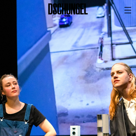
PROGRAMM
BARRIEREFREI
Spielplan
Vorstellungen
Festivals
Wild & Schön Festival
Gastspiele
Extras
Available for Touring
Archiv
MITSPIELEN
Macht Wahn Sinn