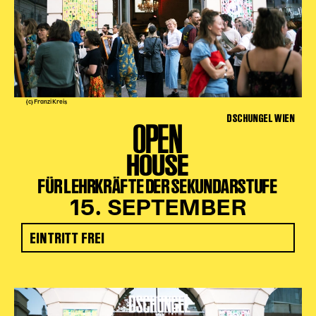
(c) Franzi Kreis
DSCHUNGEL WIEN
OPEN
HOUSE
FÜR LEHRKRÄFTE DER SEKUNDARSTUFE
15. SEPTEMBER
EINTRITT FREI