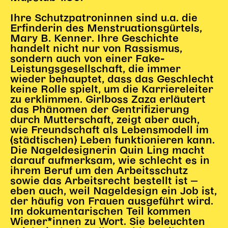
Gl!tch4
Wem gehört die Bühne?
Ihre Schutzpatroninnen sind u.a. die
Erfinderin des Menstruationsgürtels,
House of Hybrid Rebels
Mary B. Kenner. Ihre Geschichte
handelt nicht nur von Rassismus,
sondern auch von einer Fake-
HAUS
Leistungsgesellschaft, die immer
wieder behauptet, dass das Geschlecht
Über Uns
keine Rolle spielt, um die Karriereleiter
Unser Blog
zu erklimmen. Girlboss Zaza erläutert
das Phänomen der Gentrifizierung
Team
durch Mutterschaft, zeigt aber auch,
Künstler*innen 2025/26
wie Freundschaft als Lebensmodell im
Bühnen + Studios
(städtischen) Leben funktionieren kann.
Die Nageldesignerin Quin Ling macht
Leitlinien
darauf aufmerksam, wie schlecht es in
Kulturpatenschaft
ihrem Beruf um den Arbeitsschutz
Partner*innen
sowie das Arbeitsrecht bestellt ist ‒
20 Jahre Dschungel Wien
eben auch, weil Nageldesign ein Job ist,
der häufig von Frauen ausgeführt wird.
Im dokumentarischen Teil kommen
Wiener*innen zu Wort. Sie beleuchten
SERVICE