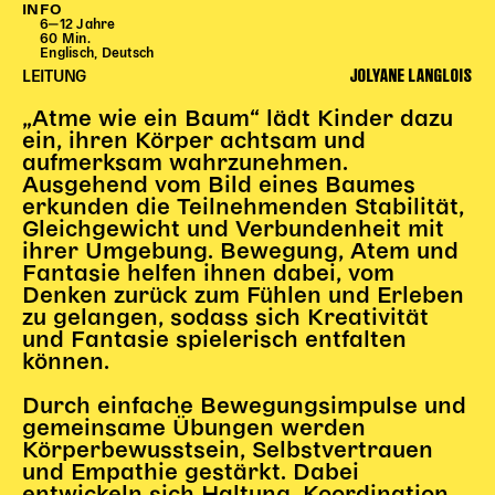
INFO
Begleitmaterial
6‒12 Jahre
60 Min.
TheaterPaket
Englisch, Deutsch
JOLYANE LANGLOIS
Partnerklasse + Partnerschule
LEITUNG
Schulabenteuernacht
„Atme wie ein Baum“ lädt Kinder dazu
Probenklasse
ein, ihren Körper achtsam und
aufmerksam wahrzunehmen.
Theaterklasse
Ausgehend vom Bild eines Baumes
erkunden die Teilnehmenden Stabilität,
Vorstellungen für pädagogische Institutionen
Gleichgewicht und Verbundenheit mit
ihrer Umgebung. Bewegung, Atem und
Angebote für Pädagog*innen
Fantasie helfen ihnen dabei, vom
PädagogikClub
Denken zurück zum Fühlen und Erleben
Sommerfest
zu gelangen, sodass sich Kreativität
und Fantasie spielerisch entfalten
Open House
können.
Newsletter für pädagogische Institutionen
Durch einfache Bewegungsimpulse und
gemeinsame Übungen werden
Körperbewusstsein, Selbstvertrauen
DIGITALE BÜHNE
und Empathie gestärkt. Dabei