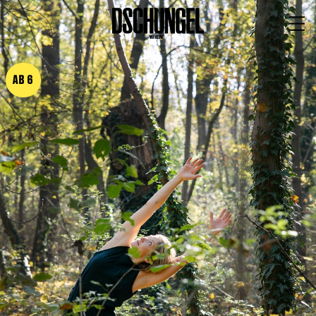
PROGRAMM
BARRIEREFREI
AB 6
Spielplan
Vorstellungen
Festivals
Wild & Schön Festival
Gastspiele
Extras
Available for Touring
Archiv
MITSPIELEN
Macht Wahn Sinn