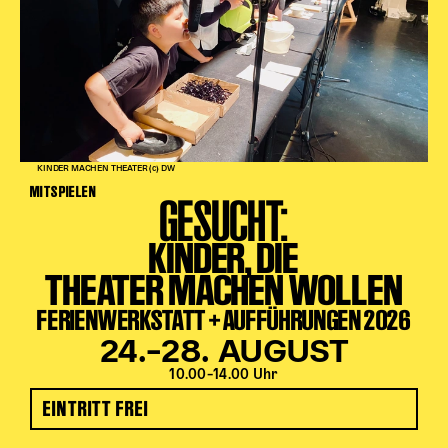
Karten + Preise
Anfahrt
Vermietung
Café
Newsletter
KINDER MACHEN THEATER (c) DW
SPENDEN + FÖRDERN
MITSPIELEN
GESUCHT:
Translate to English
KINDER, DIE
Suchbegriffe
SUCHE
THEATER MACHEN WOLLEN
Suchen
FERIENWERKSTATT + AUFFÜHRUNGEN 2026
24.–28. AUGUST
10.00–14.00 Uhr
EINTRITT FREI