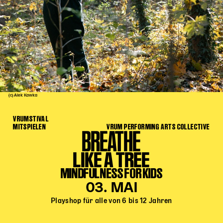
Kinder Kunst
Workshops
Abenteuernacht
Kinder-Redaktion
Junge Kunst
Next Generation
(c) Alek Kawka
Angewandte + DSCHUNGEL WIEN
VRUMSTIVAL
MAGMA 25/26
MITSPIELEN
VRUM PERFORMING ARTS COLLECTIVE
BREATHE
Dramaturgie + Stadt
LIKE A TREE
Theaterwerkstätten
MINDFULNESS FOR KIDS
PÄDAGOGIK
03. MAI
Playshop für alle von 6 bis 12 Jahren
Kunst + Wissen
Rund um den Vorstellungsbesuch