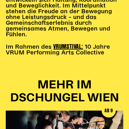
entwickeln sich Haltung, Koordination
Gl!tch4
und Beweglichkeit. Im Mittelpunkt
Wem gehört die Bühne?
stehen die Freude an der Bewegung
ohne Leistungsdruck – und das
House of Hybrid Rebels
Gemeinschaftserlebnis durch
gemeinsames Atmen, Bewegen und
Fühlen.
HAUS
VRUMSTIVAL:
Im Rahmen des
10 Jahre
Über Uns
VRUM Performing Arts Collective
Unser Blog
Team
Künstler*innen 2025/26
Bühnen + Studios
MEHR IM
Leitlinien
Kulturpatenschaft
DSCHUNGEL WIEN
Partner*innen
20 Jahre Dschungel Wien
AB 9
SERVICE