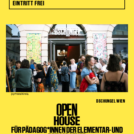
EINTRITT FREI
(c) Franzi Kreis
DSCHUNGEL WIEN
OPEN
HOUSE
FÜR PÄDAGOG*INNEN DER ELEMENTAR- UND