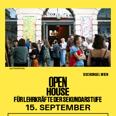
(c) Franzi Kreis
DSCHUNGEL WIEN
OPEN
HOUSE
FÜR LEHRKRÄFTE DER SEKUNDARSTUFE
15. SEPTEMBER