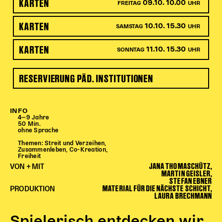
KARTEN
09.10. 10.00
FREITAG
UHR
Begleitmaterial
TheaterPaket
KARTEN
10.10. 15.30
SAMSTAG
UHR
Partnerklasse + Partnerschule
KARTEN
Schulabenteuernacht
11.10. 15.30
SONNTAG
UHR
Probenklasse
Theaterklasse
RESERVIERUNG PÄD. INSTITUTIONEN
Vorstellungen für pädagogische Institutionen
INFO
Angebote für Pädagog*innen
4‒9 Jahre
50 Min.
PädagogikClub
ohne Sprache
Sommerfest
Themen: Streit und Verzeihen,
Zusammenleben, Co-Kreation,
Open House
Freiheit
JANA THOMASCHÜTZ,
VON + MIT
MARTIN GEISLER,
Newsletter für pädagogische Institutionen
STEFAN EBNER
MATERIAL FÜR DIE NÄCHSTE SCHICHT,
PRODUKTION
LAURA BRECHMANN
DIGITALE BÜHNE
Spielerisch entdecken wir