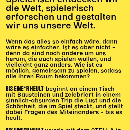
Gl!tch4
die Welt, spielerisch
Wem gehört die Bühne?
erforschen und gestalten
House of Hybrid Rebels
wir uns unsere Welt.
HAUS
Wenn das alles so einfach wäre, dann
wäre es einfacher. Ist es aber nicht –
Über Uns
denn da sind noch andere um uns
Unser Blog
herum, die auch spielen wollen, und
Team
vielleicht ganz anders. Wie ist es
möglich, gemeinsam zu spielen, sodass
Künstler*innen 2025/26
alle ihren Raum bekommen?
Bühnen + Studios
Leitlinien
BIS EINE*R HEULT
beginnt an einem Tisch
Kulturpatenschaft
mit Bausteinen und zelebriert in einem
sinnlich-absurden Trip die Lust und die
Partner*innen
Schönheit, die im Spiel steckt, und stellt
20 Jahre Dschungel Wien
dabei Fragen des Miteinanders – bis es
heult.
SERVICE
BIS EINE*R HEULT