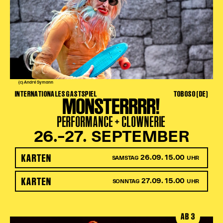
(c) André Symann
INTERNATIONALES GASTSPIEL
TOBOSO (DE)
MONSTERRRR!
PERFORMANCE + CLOWNERIE
26.–27. SEPTEMBER
KARTEN
26.09. 15.00
SAMSTAG
UHR
KARTEN
27.09. 15.00
SONNTAG
UHR
AB 3