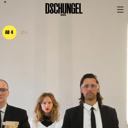
PROGRAMM
BARRIEREFREI
AB 4
Spielplan
Vorstellungen
Festivals
Wild & Schön Festival
Gastspiele
Extras
Available for Touring
Archiv
MITSPIELEN
Macht Wahn Sinn