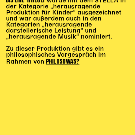
wurde mit dem STELLA in
der Kategorie „herausragende
Karten + Preise
Produktion für Kinder“ ausgezeichnet
Anfahrt
und war außerdem auch in den
Kategorien „herausragende
Vermietung
darstellerische Leistung“ und
Café
„herausragende Musik“ nominiert.
Newsletter
Zu dieser Produktion gibt es ein
SPENDEN + FÖRDERN
philosophisches Vorgespräch im
PHILOSOWAS?
Rahmen von
Translate to English
Suchbegriffe
SUCHE
Suchen