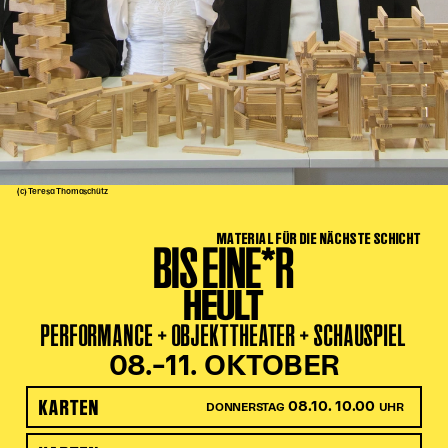
Kinder Kunst
Workshops
Abenteuernacht
Kinder-Redaktion
Junge Kunst
Next Generation
(c) Teresa Thomaschütz
Angewandte + DSCHUNGEL WIEN
MATERIAL FÜR DIE NÄCHSTE SCHICHT
MAGMA 25/26
BIS EINE*R
Dramaturgie + Stadt
HEULT
Theaterwerkstätten
PERFORMANCE + OBJEKTTHEATER + SCHAUSPIEL
08.–11. OKTOBER
PÄDAGOGIK
KARTEN
08.10. 10.00
DONNERSTAG
UHR
Kunst + Wissen
Rund um den Vorstellungsbesuch