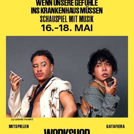
WENN UNSERE GEFÜHLE
INS KRANKENHAUS MÜSSEN
SCHAUSPIEL MIT MUSIK
16.–18. MAI
(c) Isabella Hewlett
MITSPIELEN
GATAFIERA