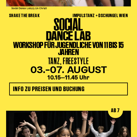
Social Dance Lab (c) Lin Christl
SHAKE THE BREAK
IMPULSTANZ + DSCHUNGEL WIEN
SOCIAL
DANCE LAB
WORKSHOP FÜR JUGENDLICHE VON 11 BIS 15
JAHREN
TANZ, FREESTYLE
03.–07. AUGUST
10.15‒11.45 Uhr
INFO ZU PREISEN UND BUCHUNG
AB 7