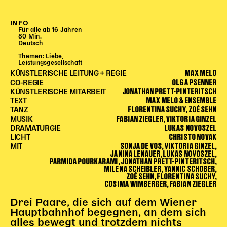
Begleitmaterial
TheaterPaket
INFO
Für alle ab 16 Jahren
Partnerklasse + Partnerschule
80 Min.
Deutsch
Schulabenteuernacht
Themen: Liebe,
Probenklasse
Leistungsgesellschaft
MAX MELO
KÜNSTLERISCHE LEITUNG + REGIE
Theaterklasse
OLGA PSENNER
CO-REGIE
JONATHAN PRETT-PINTERITSCH
KÜNSTLERISCHE MITARBEIT
Vorstellungen für pädagogische Institutionen
MAX MELO & ENSEMBLE
TEXT
FLORENTINA SUCHY, ZOÉ SEHN
TANZ
Angebote für Pädagog*innen
FABIAN ZIEGLER, VIKTORIA GINZEL
MUSIK
LUKAS NOVOSZEL
DRAMATURGIE
PädagogikClub
CHRISTO NOVAK
LICHT
Sommerfest
SONJA DE VOS, VIKTORIA GINZEL,
MIT
JANINA LENAUER, LUKAS NOVOSZEL,
Open House
PARMIDA POURKARAMI, JONATHAN PRETT-PINTERITSCH,
MILENA SCHEIBLER, YANNIC SCHOBER,
ZOÉ SEHN, FLORENTINA SUCHY,
Newsletter für pädagogische Institutionen
COSIMA WIMBERGER, FABIAN ZIEGLER
Drei Paare, die sich auf dem Wiener
DIGITALE BÜHNE
Hauptbahnhof begegnen, an dem sich
alles bewegt und trotzdem nichts