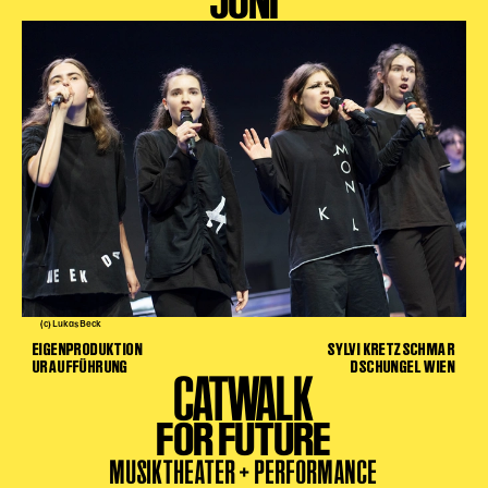
JUNI
Karten + Preise
Anfahrt
Vermietung
Café
Newsletter
SPENDEN + FÖRDERN
Translate to English
Suchbegriffe
SUCHE
Suchen
(c) Lukas Beck
EIGENPRODUKTION
SYLVI KRETZSCHMAR
URAUFFÜHRUNG
DSCHUNGEL WIEN
CATWALK
FOR FUTURE
MUSIKTHEATER + PERFORMANCE