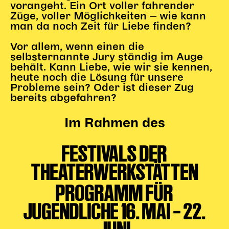
Gl!tch4
vorangeht. Ein Ort voller fahrender
Züge, voller Möglichkeiten ‒ wie kann
Wem gehört die Bühne?
man da noch Zeit für Liebe finden?
House of Hybrid Rebels
Vor allem, wenn einen die
selbsternannte Jury ständig im Auge
HAUS
behält. Kann Liebe, wie wir sie kennen,
heute noch die Lösung für unsere
Über Uns
Probleme sein? Oder ist dieser Zug
bereits abgefahren?
Unser Blog
Team
Im Rahmen des
Künstler*innen 2025/26
Bühnen + Studios
FESTIVALS DER
Leitlinien
THEATERWERKSTÄTTEN
Kulturpatenschaft
Partner*innen
PROGRAMM FÜR
20 Jahre Dschungel Wien
JUGENDLICHE 16. MAI – 22.
SERVICE