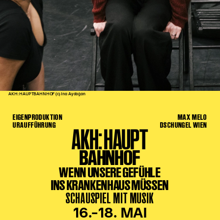
Kinder Kunst
Workshops
Abenteuernacht
Kinder-Redaktion
Junge Kunst
Next Generation
AKH: HAUPTBAHNHOF (c) Ina Aydoğan
Angewandte + DSCHUNGEL WIEN
EIGENPRODUKTION
MAX MELO
MAGMA 25/26
URAUFFÜHRUNG
DSCHUNGEL WIEN
AKH: HAUPT
Dramaturgie + Stadt
BAHNHOF
Theaterwerkstätten
WENN UNSERE GEFÜHLE
INS KRANKENHAUS MÜSSEN
PÄDAGOGIK
SCHAUSPIEL MIT MUSIK
Kunst + Wissen
16.–18. MAI
Rund um den Vorstellungsbesuch