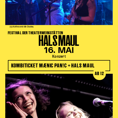
(c) Katha und die Dudes
FESTIVAL DER THEATERWERKSTÄTTEN
HALS MAUL
16. MAI
Konzert
KOMBITICKET MÆNIC PAN!C + HALS MAUL
AB 12