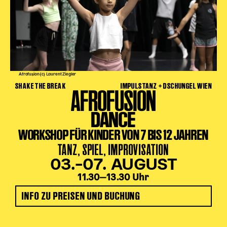
Afrofusion (c) Laurent Ziegler
SHAKE THE BREAK
IMPULSTANZ + DSCHUNGEL WIEN
AFROFUSION
DANCE
WORKSHOP FÜR KINDER VON 7 BIS 12 JAHREN
TANZ, SPIEL, IMPROVISATION
03.–07. AUGUST
11.30‒13.30 Uhr
INFO ZU PREISEN UND BUCHUNG