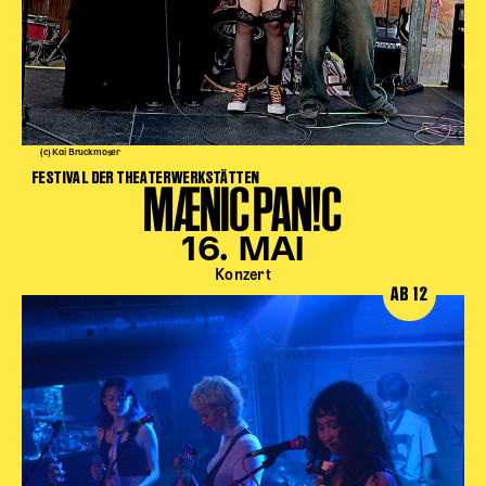
(c) Kai Bruckmoser
FESTIVAL DER THEATERWERKSTÄTTEN
MÆNIC PAN!C
16. MAI
Konzert
AB 12