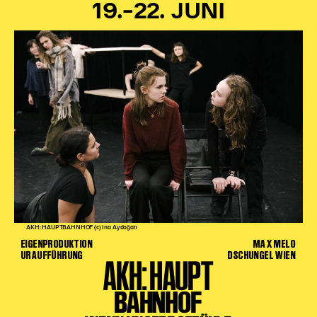
19.–22. JUNI
AKH: HAUPTBAHNHOF (c) Ina Aydoğan
EIGENPRODUKTION
MAX MELO
URAUFFÜHRUNG
DSCHUNGEL WIEN
AKH: HAUPT
BAHNHOF