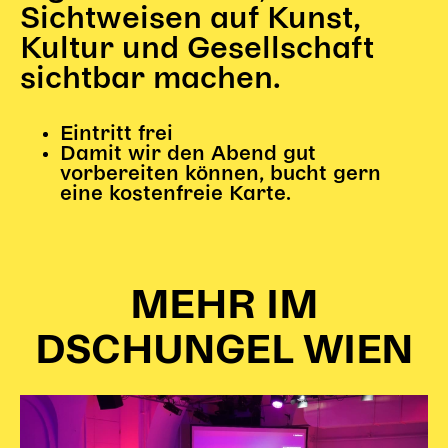
Gl!tch4
Sichtweisen auf Kunst,
Wem gehört die Bühne?
Kultur und Gesellschaft
House of Hybrid Rebels
sichtbar machen.
HAUS
Eintritt frei
Damit wir den Abend gut
Über Uns
vorbereiten können, bucht gern
Unser Blog
eine kostenfreie Karte.
Team
Künstler*innen 2025/26
Bühnen + Studios
Leitlinien
MEHR IM
Kulturpatenschaft
DSCHUNGEL WIEN
Partner*innen
20 Jahre Dschungel Wien
SERVICE