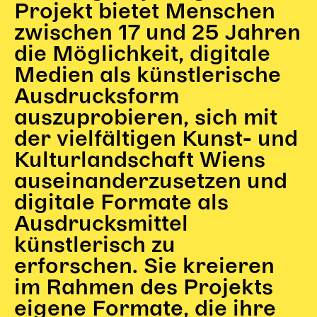
Projekt bietet Menschen
Begleitmaterial
zwischen 17 und 25 Jahren
TheaterPaket
Partnerklasse + Partnerschule
die Möglichkeit, digitale
Schulabenteuernacht
Medien als künstlerische
Probenklasse
Ausdrucksform
Theaterklasse
auszuprobieren, sich mit
Vorstellungen für pädagogische Institutionen
der vielfältigen Kunst- und
Kulturlandschaft Wiens
Angebote für Pädagog*innen
auseinanderzusetzen und
PädagogikClub
digitale Formate als
Sommerfest
Open House
Ausdrucksmittel
künstlerisch zu
Newsletter für pädagogische Institutionen
erforschen. Sie kreieren
im Rahmen des Projekts
DIGITALE BÜHNE
eigene Formate, die ihre