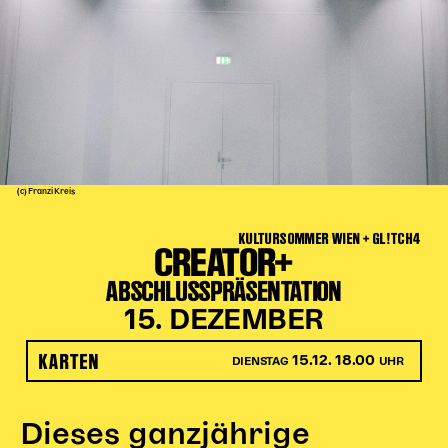
Kinder Kunst
Workshops
Abenteuernacht
Kinder-Redaktion
Junge Kunst
Next Generation
(c) Franzi Kreis
Angewandte + DSCHUNGEL WIEN
KULTURSOMMER WIEN + GL!TCH4
MAGMA 25/26
CREATOR+
Dramaturgie + Stadt
ABSCHLUSSPRÄSENTATION
Theaterwerkstätten
15. DEZEMBER
KARTEN
15.12. 18.00
DIENSTAG
UHR
PÄDAGOGIK
Kunst + Wissen
Dieses ganzjährige
Rund um den Vorstellungsbesuch