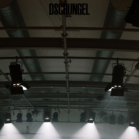
PROGRAMM
BARRIEREFREI
Spielplan
Vorstellungen
Festivals
Wild & Schön Festival
Gastspiele
Extras
Available for Touring
Archiv
MITSPIELEN
Macht Wahn Sinn