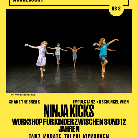
AB 8
(c) Marta Navaridas
SHAKE THE BREAK
IMPULSTANZ + DSCHUNGEL WIEN
NINJA KICKS
WORKSHOP FÜR KINDER ZWISCHEN 8 UND 12
JAHREN
TANZ, KARATE, TAI CHI, KICKBOXEN