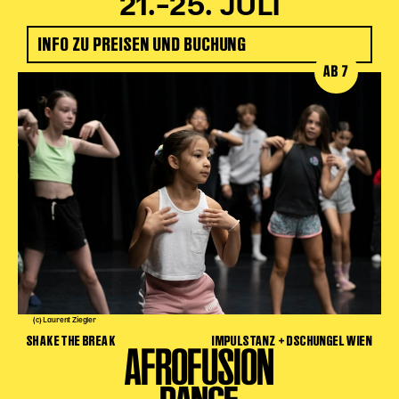
21.–25. JULI
INFO ZU PREISEN UND BUCHUNG
AB 7
(c) Laurent Ziegler
SHAKE THE BREAK
IMPULSTANZ + DSCHUNGEL WIEN
AFROFUSION