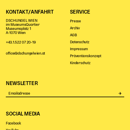
KONTAKT/ANFAHRT
SERVICE
DSCHUNGEL WIEN
Presse
im MuseumsQuartier
Archiv
Museumsplatz 1
A-1070 Wien
AGB
Datenschutz
+43.1.522 07 20-19
Impressum
office@dschungelwien.at
Präventionskonzept
Kinderschutz
NEWSLETTER
Se
SOCIAL MEDIA
Facebook