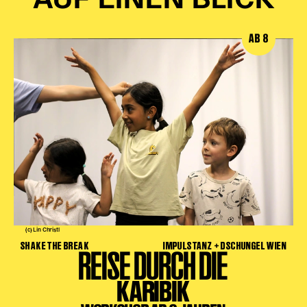
AUF EINEN BLICK
AB 8
(c) Lin Christl
SHAKE THE BREAK
IMPULSTANZ + DSCHUNGEL WIEN
REISE DURCH DIE
KARIBIK