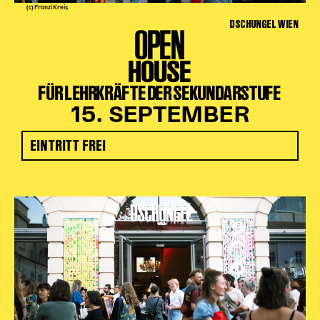
(c) Franzi Kreis
DSCHUNGEL WIEN
OPEN
HOUSE
FÜR LEHRKRÄFTE DER SEKUNDARSTUFE
15. SEPTEMBER
EINTRITT FREI