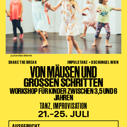
(c) Karolina Miernik
SHAKE THE BREAK
IMPULSTANZ + DSCHUNGEL WIEN
VON MÄUSEN UND
GROSSEN SCHRITTEN
WORKSHOP FÜR KINDER ZWISCHEN 3,5 UND 6
JAHREN
TANZ, IMPROVISATION
21.–25. JULI
AUSGEBUCHT