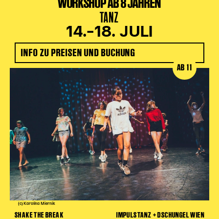
WORKSHOP AB 8 JAHREN
TANZ
14.–18. JULI
INFO ZU PREISEN UND BUCHUNG
AB 11
(c) Karolina Miernik
SHAKE THE BREAK
IMPULSTANZ + DSCHUNGEL WIEN