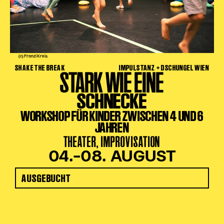
(c) Franzi Kreis
SHAKE THE BREAK
IMPULSTANZ + DSCHUNGEL WIEN
STARK WIE EINE
SCHNECKE
WORKSHOP FÜR KINDER ZWISCHEN 4 UND 6
JAHREN
THEATER, IMPROVISATION
04.–08. AUGUST
AUSGEBUCHT