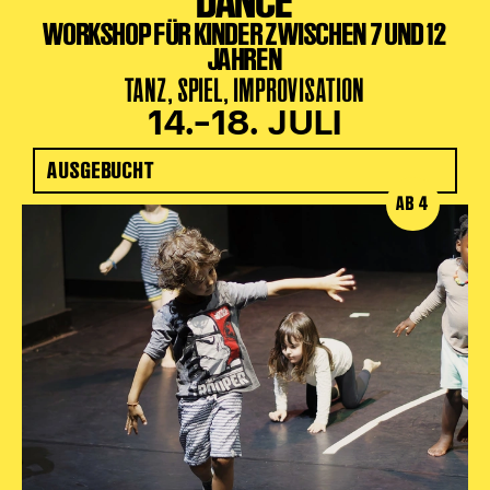
DANCE
WORKSHOP FÜR KINDER ZWISCHEN 7 UND 12
JAHREN
TANZ, SPIEL, IMPROVISATION
14.–18. JULI
AUSGEBUCHT
AB 4