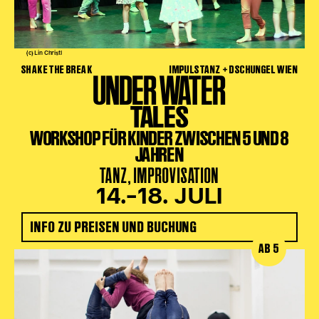
(c) Lin Christl
SHAKE THE BREAK
IMPULSTANZ + DSCHUNGEL WIEN
UNDER WATER
TALES
WORKSHOP FÜR KINDER ZWISCHEN 5 UND 8
JAHREN
TANZ, IMPROVISATION
14.–18. JULI
INFO ZU PREISEN UND BUCHUNG
AB 5