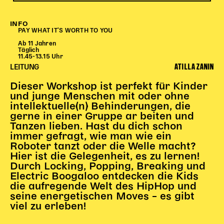
Begleitmaterial
TheaterPaket
INFO
PAY WHAT IT'S WORTH TO YOU
Partnerklasse + Partnerschule
Ab 11 Jahren
Schulabenteuernacht
Täglich
11.45-13.15 Uhr
Probenklasse
ATILLA ZANIN
LEITUNG
Theaterklasse
Dieser Workshop ist perfekt für Kinder
Vorstellungen für pädagogische Institutionen
und junge Menschen mit oder ohne
intellektuelle(n) Behinderungen, die
Angebote für Pädagog*innen
gerne in einer Gruppe ar beiten und
Tanzen lieben. Hast du dich schon
PädagogikClub
immer gefragt, wie man wie ein
Sommerfest
Roboter tanzt oder die Welle macht?
Open House
Hier ist die Gelegenheit, es zu lernen!
Durch Locking, Popping, Breaking und
Newsletter für pädagogische Institutionen
Electric Boogaloo entdecken die Kids
die aufregende Welt des HipHop und
seine energetischen Moves – es gibt
viel zu erleben!
DIGITALE BÜHNE