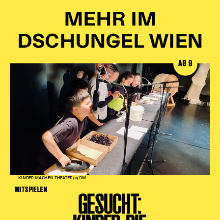
MEHR IM
DSCHUNGEL WIEN
AB 9
KINDER MACHEN THEATER (c) DW
MITSPIELEN
GESUCHT: