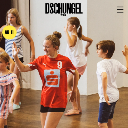
PROGRAMM
BARRIEREFREI
AB 11
Spielplan
Vorstellungen
Festivals
Wild & Schön Festival
Gastspiele
Extras
Available for Touring
Archiv
MITSPIELEN
Macht Wahn Sinn