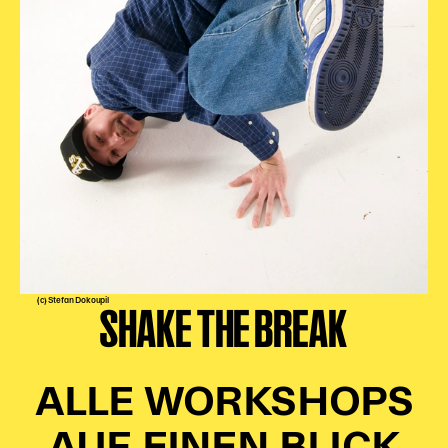
Karten + Preise
Anfahrt
Vermietung
Café
Newsletter
SPENDEN + FÖRDERN
Translate to English
Suchbegriffe
SUCHE
Suchen
(c) Stefan Dokoupil
SHAKE THE BREAK
ALLE WORKSHOPS