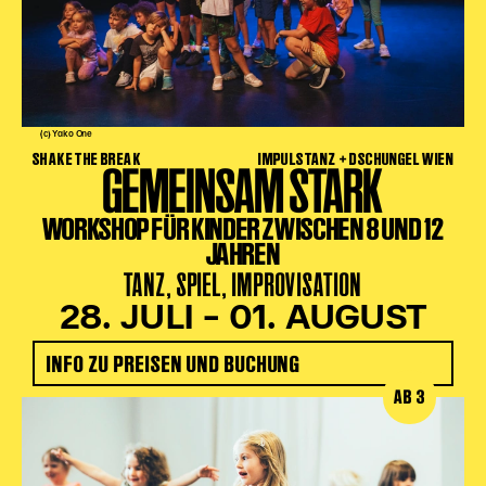
(c) Yako One
SHAKE THE BREAK
IMPULSTANZ + DSCHUNGEL WIEN
GEMEINSAM STARK
WORKSHOP FÜR KINDER ZWISCHEN 8 UND 12
JAHREN
TANZ, SPIEL, IMPROVISATION
28. JULI – 01. AUGUST
INFO ZU PREISEN UND BUCHUNG
AB 3