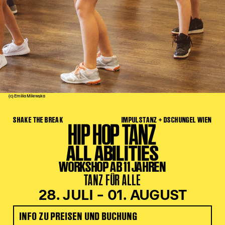
Kinder Kunst
Workshops
Abenteuernacht
Kinder-Redaktion
Junge Kunst
Next Generation
(c) Emilia Milewska
Angewandte + DSCHUNGEL WIEN
SHAKE THE BREAK
IMPULSTANZ + DSCHUNGEL WIEN
MAGMA 25/26
HIP HOP TANZ
Dramaturgie + Stadt
ALL ABILITIES
Theaterwerkstätten
WORKSHOP AB 11 JAHREN
TANZ FÜR ALLE
PÄDAGOGIK
28. JULI – 01. AUGUST
Kunst + Wissen
INFO ZU PREISEN UND BUCHUNG
Rund um den Vorstellungsbesuch