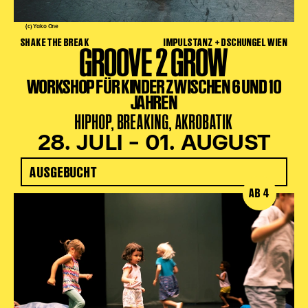
(c) Yako One
SHAKE THE BREAK
IMPULSTANZ + DSCHUNGEL WIEN
GROOVE 2 GROW
WORKSHOP FÜR KINDER ZWISCHEN 6 UND 10
JAHREN
HIPHOP, BREAKING, AKROBATIK
28. JULI – 01. AUGUST
AUSGEBUCHT
AB 4