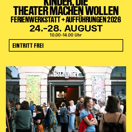
KINDER, DIE
THEATER MACHEN WOLLEN
FERIENWERKSTATT + AUFFÜHRUNGEN 2026
24.–28. AUGUST
10.00–14.00 Uhr
EINTRITT FREI