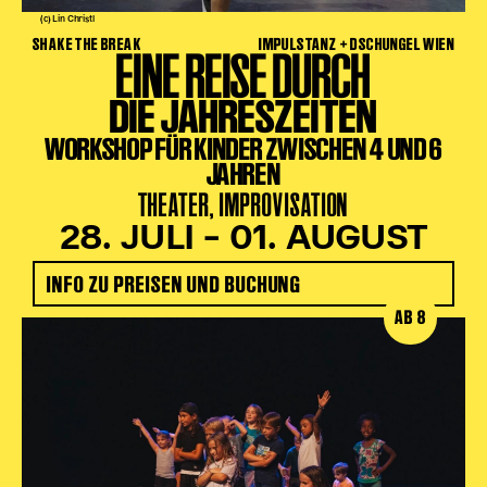
(c) Lin Christl
SHAKE THE BREAK
IMPULSTANZ + DSCHUNGEL WIEN
EINE REISE DURCH
DIE JAHRESZEITEN
WORKSHOP FÜR KINDER ZWISCHEN 4 UND 6
JAHREN
THEATER, IMPROVISATION
28. JULI – 01. AUGUST
INFO ZU PREISEN UND BUCHUNG
AB 8