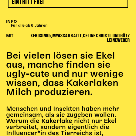
EINTRITT FREI
Begleitmaterial
TheaterPaket
Partnerklasse + Partnerschule
INFO
Für alle ab 6 Jahren
Schulabenteuernacht
KEROSIN95, MYASSA KRAITT, CELINE CHRISTL UND GÖTZ
MIT
Probenklasse
LEINEWEBER
Theaterklasse
Bei vielen lösen sie Ekel
Vorstellungen für pädagogische Institutionen
aus, manche finden sie
Angebote für Pädagog*innen
ugly-cute und nur wenige
PädagogikClub
wissen, dass Kakerlaken
Sommerfest
Milch produzieren.
Open House
Newsletter für pädagogische Institutionen
Menschen und Insekten haben mehr
gemeinsam, als sie zugeben wollen.
Warum die Kakerlake nicht nur Ekel
verbreitet, sondern eigentlich die
DIGITALE BÜHNE
Influencer*in des Tierreichs ist,