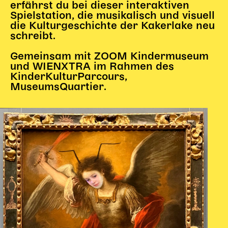
Gl!tch4
erfährst du bei dieser interaktiven
Spielstation, die musikalisch und visuell
Wem gehört die Bühne?
die Kulturgeschichte der Kakerlake neu
House of Hybrid Rebels
schreibt.
Gemeinsam mit ZOOM Kindermuseum
HAUS
und WIENXTRA im Rahmen des
KinderKulturParcours,
Über Uns
MuseumsQuartier.
Unser Blog
Team
Künstler*innen 2025/26
Bühnen + Studios
Leitlinien
Kulturpatenschaft
Partner*innen
20 Jahre Dschungel Wien
SERVICE