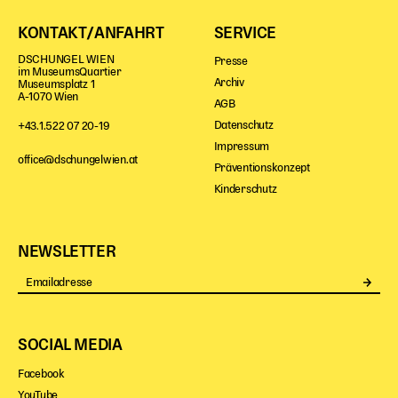
KONTAKT/ANFAHRT
SERVICE
DSCHUNGEL WIEN
Presse
im MuseumsQuartier
Archiv
Museumsplatz 1
A-1070 Wien
AGB
Datenschutz
+43.1.522 07 20-19
Impressum
office@dschungelwien.at
Präventionskonzept
Kinderschutz
NEWSLETTER
Se
SOCIAL MEDIA
Facebook
YouTube