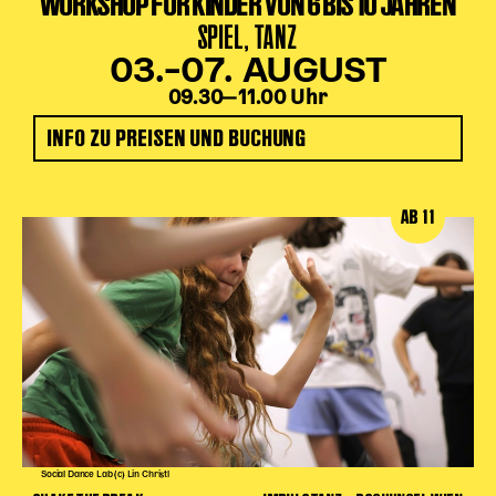
WORKSHOP FÜR KINDER VON 6 BIS 10 JAHREN
SPIEL, TANZ
03.–07. AUGUST
09.30‒11.00 Uhr
INFO ZU PREISEN UND BUCHUNG
AB 11
Social Dance Lab (c) Lin Christl