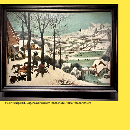
Pieter Bruegel d.Ä., Jägerkakerlaken im Schnee 1565/2024 Theodor Gasem