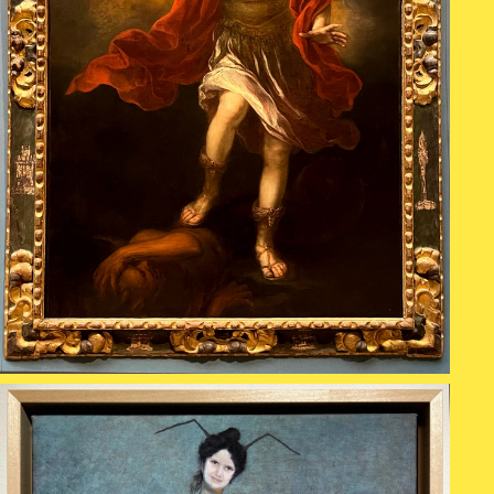
Karten + Preise
Anfahrt
Vermietung
Café
Newsletter
SPENDEN + FÖRDERN
Translate to English
Suchbegriffe
SUCHE
Suchen