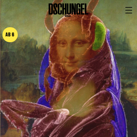
PROGRAMM
BARRIEREFREI
AB 6
Spielplan
Vorstellungen
Festivals
Wild & Schön Festival
Gastspiele
Extras
Available for Touring
Archiv
MITSPIELEN
Macht Wahn Sinn