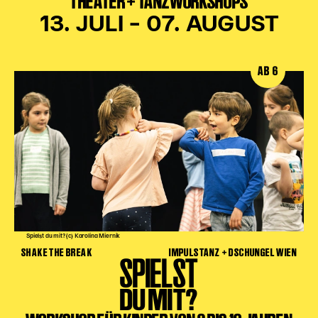
THEATER + TANZWORKSHOPS
13. JULI – 07. AUGUST
AB 6
Spielst du mit? (c) Karolina Miernik
SHAKE THE BREAK
IMPULSTANZ + DSCHUNGEL WIEN
SPIELST
DU MIT?