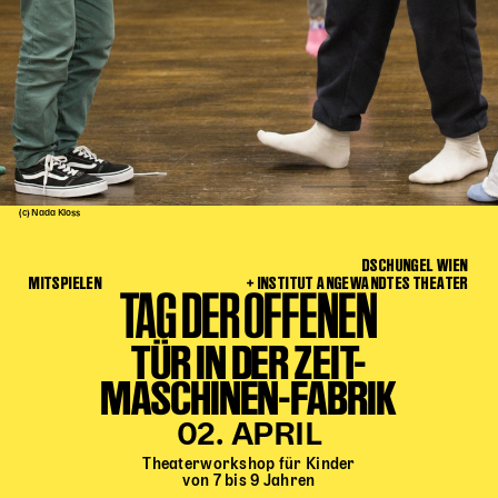
Kinder Kunst
Workshops
Abenteuernacht
Kinder-Redaktion
Junge Kunst
Next Generation
(c) Nada Kloss
Angewandte + DSCHUNGEL WIEN
DSCHUNGEL WIEN
MAGMA 25/26
MITSPIELEN
+ INSTITUT ANGEWANDTES THEATER
TAG DER OFFENEN
Dramaturgie + Stadt
TÜR IN DER ZEIT-
Theaterwerkstätten
MASCHINEN-FABRIK
PÄDAGOGIK
02. APRIL
Kunst + Wissen
Theaterworkshop für Kinder
von 7 bis 9 Jahren
Rund um den Vorstellungsbesuch