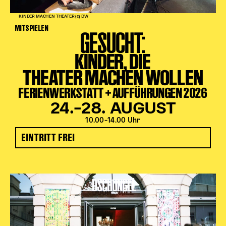
Karten + Preise
KINDER MACHEN THEATER (c) DW
MITSPIELEN
Anfahrt
GESUCHT:
Vermietung
KINDER, DIE
Café
Newsletter
THEATER MACHEN WOLLEN
FERIENWERKSTATT + AUFFÜHRUNGEN 2026
SPENDEN + FÖRDERN
24.–28. AUGUST
Translate to English
10.00–14.00 Uhr
Suchbegriffe
SUCHE
EINTRITT FREI
Suchen