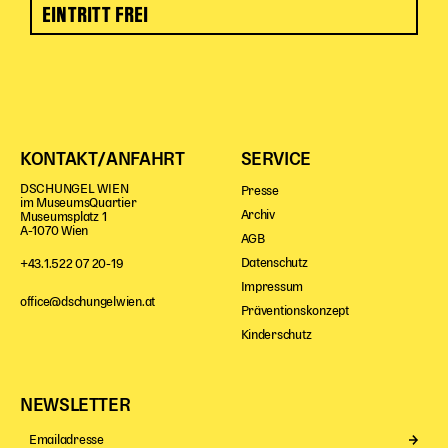
EINTRITT FREI
KONTAKT/ANFAHRT
SERVICE
DSCHUNGEL WIEN
Presse
im MuseumsQuartier
Archiv
Museumsplatz 1
A-1070 Wien
AGB
Datenschutz
+43.1.522 07 20-19
Impressum
office@dschungelwien.at
Präventionskonzept
Kinderschutz
NEWSLETTER
Se