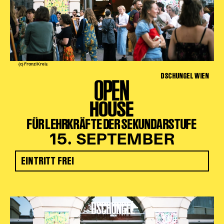
(c) Franzi Kreis
DSCHUNGEL WIEN
OPEN
HOUSE
FÜR LEHRKRÄFTE DER SEKUNDARSTUFE
15. SEPTEMBER
EINTRITT FREI