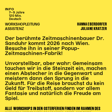
Begleitmaterial
INFO
TheaterPaket
7‒9 Jahre
120 Min.
Partnerklasse + Partnerschule
Deutsch
HANNA EBERDORFER
Schulabenteuernacht
WORKSHOPLEITUNG
JULIANE KRATZER
ASSISTENZ
Probenklasse
Theaterklasse
Der berühmte Zeitmaschinenbauer Dr.
Sanduhr kommt 2026 nach Wien.
Vorstellungen für pädagogische Institutionen
Besuche ihn in seiner Popup-
Zeitmaschinen-Fabrik!
Angebote für Pädagog*innen
Unvorstellbar, aber wahr: Gemeinsam
PädagogikClub
tauchen wir in die Steinzeit ein, machen
Sommerfest
einen Abstecher in die Gegenwart und
Open House
meistern dann den Sprung in die
Zukunft. Für die Reise brauchst du kein
Newsletter für pädagogische Institutionen
Geld für Treibstoff, sondern vor allem
Fantasie und natürlich die Freude am
Spiel.
DIGITALE BÜHNE
ALLE WORKSHOPS IN DEN OSTERFERIEN FINDEN IM RAHMEN DES