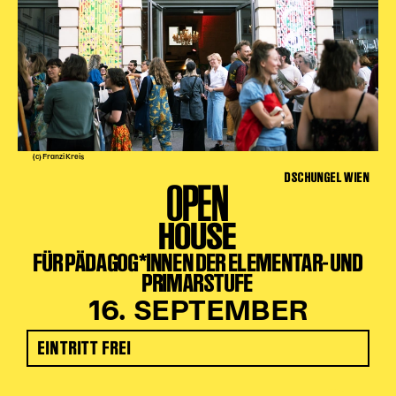
(c) Franzi Kreis
DSCHUNGEL WIEN
OPEN
HOUSE
FÜR PÄDAGOG*INNEN DER ELEMENTAR- UND
PRIMARSTUFE
16. SEPTEMBER
EINTRITT FREI