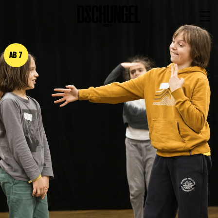
PROGRAMM
BARRIEREFREI
AB 7
Spielplan
Vorstellungen
Festivals
Wild & Schön Festival
Gastspiele
Extras
Available for Touring
Archiv
MITSPIELEN
Macht Wahn Sinn