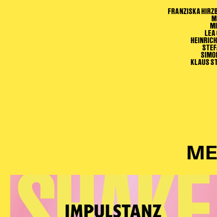
FRANZISKA HIRZ
M
MI
LEA
HEINRICH
STEF
SIMO
KLAUS S
ME