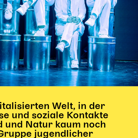
italisierten Welt, in der
se und soziale Kontakte
nd und Natur kaum noch
e Gruppe jugendlicher