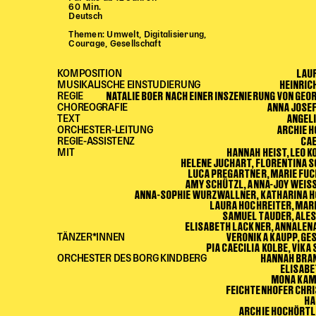
60 Min.
Deutsch
Themen: Umwelt, Digitalisierung,
Courage, Gesellschaft
LAU
KOMPOSITION
HEINRIC
MUSIKALISCHE EINSTUDIERUNG
NATALIE BOER NACH EINER INSZENIERUNG VON GE
REGIE
ANNA JOSEF
CHOREOGRAFIE
ANGELI
TEXT
ARCHIE 
ORCHESTER-LEITUNG
CA
REGIE-ASSISTENZ
HANNAH HEIST, LEO 
MIT
HELENE JUCHART, FLORENTINA 
LUCA PREGARTNER, MARIE FUC
AMY SCHÜTZL, ANNA-JOY WEIS
ANNA-SOPHIE WURZWALLNER, KATHARINA H
LAURA HOCHREITER, MAR
SAMUEL TAUDER, ALES
ELISABETH LACKNER, ANNALEN
VERONIKA KAUPP, GE
TÄNZER*INNEN
PIA CAECILIA KOLBE, VIKA
HANNAH BRA
ORCHESTER DES BORG KINDBERG
ELISABE
MONA KAM
FEICHTENHOFER CHRI
HA
ARCHIE HOCHÖRTL