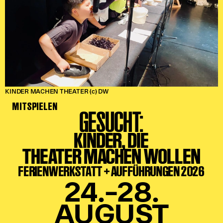
KINDER MACHEN THEATER (c) DW
MITSPIELEN
GESUCHT:
KINDER, DIE
THEATER MACHEN WOLLEN
FERIENWERKSTATT + AUFFÜHRUNGEN 2026
24.–28.
AUGUST