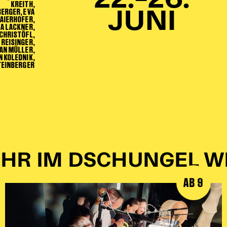
22.–26.
KREITH,
BERGER, EVA
JUNI
AIERHOFER,
A LACKNER,
 CHRISTÖFL,
 REISINGER,
AN MÜLLER,
N KOLEDNIK,
TEINBERGER
HR IM DSCHUNGEL W
AB 9