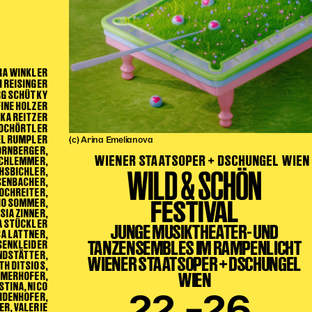
RA WINKLER
H REISINGER
ORG SCHÜTKY
INE HOLZER
KA REITZER
HOCHÖRTLER
EL RUMPLER
(c) Arina Emelianova
KORNBERGER,
WIENER STAATSOPER + DSCHUNGEL WIEN
SCHLEMMER,
WILD & SCHÖN
HSBICHLER,
SENBACHER,
OCHREITER,
FESTIVAL
IO SOMMER,
SIA ZINNER,
A STÜCKLER
JUNGE MUSIKTHEATER- UND
SA LATTNER,
TANZENSEMBLES IM RAMPENLICHT
 SENKLEIDER
NDSTÄTTER,
WIENER STAATSOPER + DSCHUNGEL
TH DITSIOS,
MERHOFER,
WIEN
STINA, NICO
IDENHOFER,
ER, VALERIE