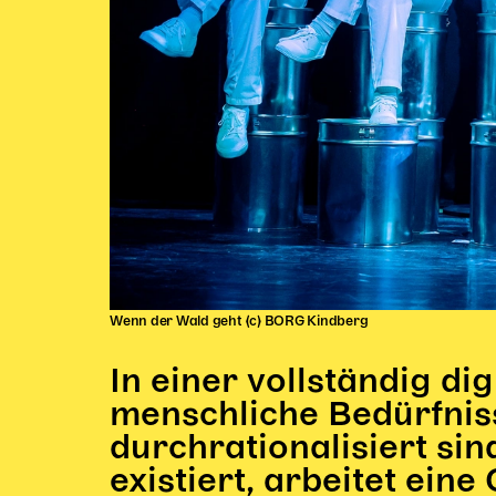
Wenn der Wald geht (c) BORG Kindberg
In einer vollständig dig
menschliche Bedürfnis
durchrationalisiert si
existiert, arbeitet ein