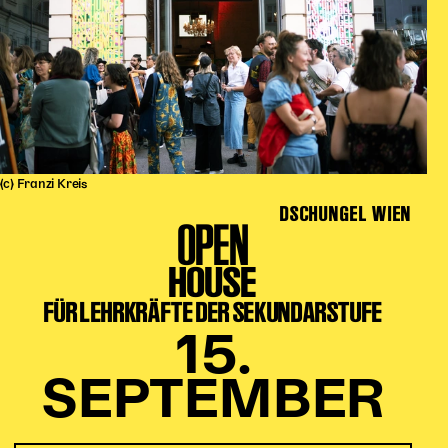
(c) Franzi Kreis
DSCHUNGEL WIEN
OPEN
HOUSE
FÜR LEHRKRÄFTE DER SEKUNDARSTUFE
15.
SEPTEMBER