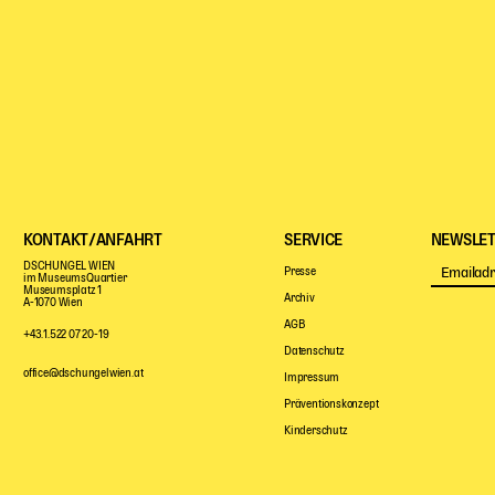
KONTAKT/ANFAHRT
SERVICE
NEWSLET
DSCHUNGEL WIEN
Presse
im MuseumsQuartier
Museumsplatz 1
Archiv
A-1070 Wien
AGB
+43.1.522 07 20-19
Datenschutz
office@dschungelwien.at
Impressum
Präventionskonzept
Kinderschutz