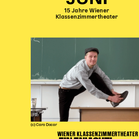
15 Jahre Wiener
Klassenzimmertheater
(c) Caro Docar
WIENER KLASSENZIMMERTHEATER