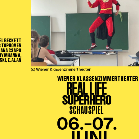
EL BECKETT
R TOPHOVEN
DANA CSAPO
NY MHANNA,
KI, Z. ALAN
(c) Wiener Klassenzimmertheater
WIENER KLASSENZIMMERTHEATER
REAL LIFE
SUPERHERO
SCHAUSPIEL
06.–07.
JUNI