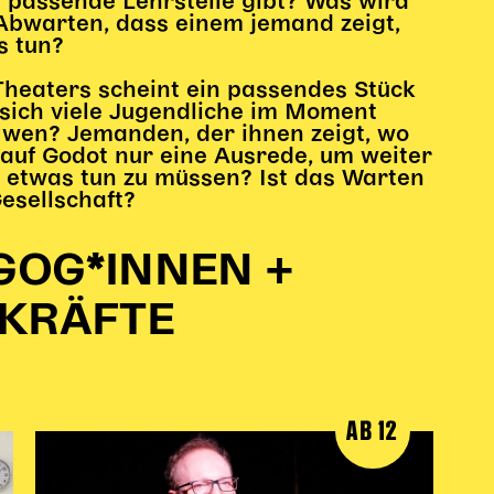
e passende Lehrstelle gibt? Was wird
bwarten, dass einem jemand zeigt,
s tun?
Theaters scheint ein passendes Stück
r sich viele Jugendliche im Moment
f wen? Jemanden, der ihnen zeigt, wo
 auf Godot nur eine Ausrede, um weiter
t etwas tun zu müssen? Ist das Warten
esellschaft?
GOG*INNEN +
KRÄFTE
AB 12