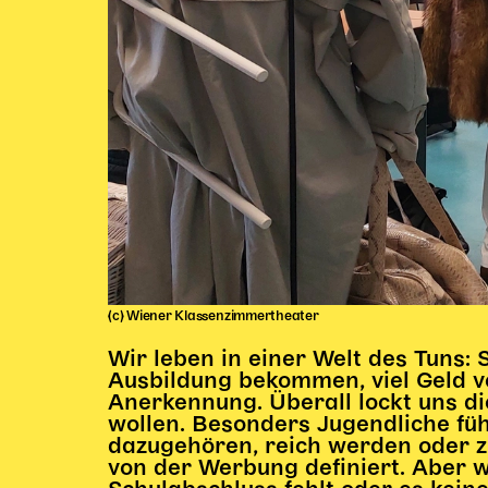
(c) Wiener Klassenzimmertheater
Wir leben in einer Welt des Tuns: 
Ausbildung bekommen, viel Geld v
Anerkennung. Überall lockt uns di
wollen. Besonders Jugendliche füh
dazugehören, reich werden oder z
von der Werbung definiert. Aber w