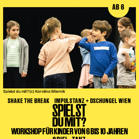
AB 6
Spielst du mit? (c) Karolina Miernik
SHAKE THE BREAK
IMPULSTANZ + DSCHUNGEL WIEN
SPIELST
DU MIT?
WORKSHOP FÜR KINDER VON 6 BIS 10 JAHREN