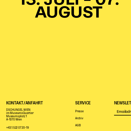
13. JULI – 07.
AUGUST
KONTAKT/ANFAHRT
SERVICE
NEWSLET
DSCHUNGEL WIEN
Presse
im MuseumsQuartier
Museumsplatz 1
Archiv
A-1070 Wien
AGB
+43.1.522 07 20-19