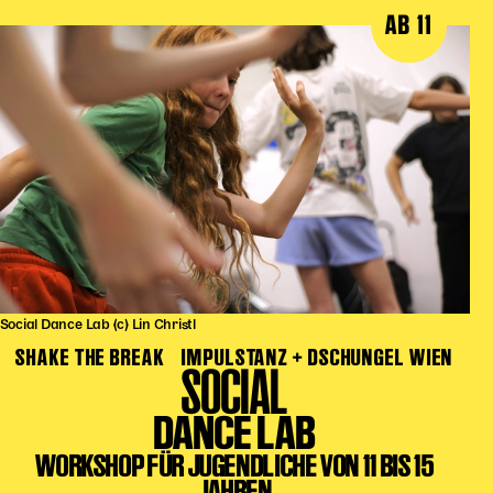
AB 11
Social Dance Lab (c) Lin Christl
SHAKE THE BREAK
IMPULSTANZ + DSCHUNGEL WIEN
SOCIAL
DANCE LAB
WORKSHOP FÜR JUGENDLICHE VON 11 BIS 15
JAHREN