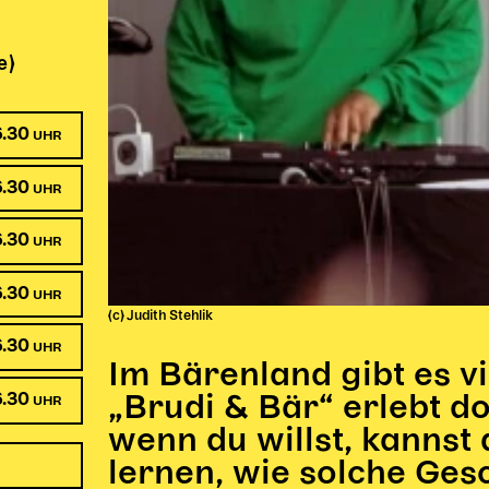
e)
6.30
UHR
6.30
UHR
6.30
UHR
6.30
UHR
(c) Judith Stehlik
6.30
UHR
Im Bärenland gibt es v
6.30
„Brudi & Bär“ erlebt do
UHR
wenn du willst, kannst
lernen, wie solche Ges