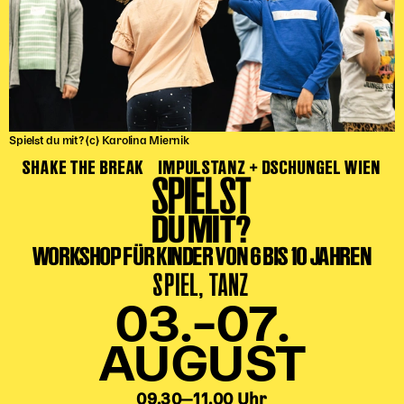
Spielst du mit? (c) Karolina Miernik
SHAKE THE BREAK
IMPULSTANZ + DSCHUNGEL WIEN
SPIELST
DU MIT?
WORKSHOP FÜR KINDER VON 6 BIS 10 JAHREN
SPIEL, TANZ
03.–07.
AUGUST
09.30‒11.00 Uhr