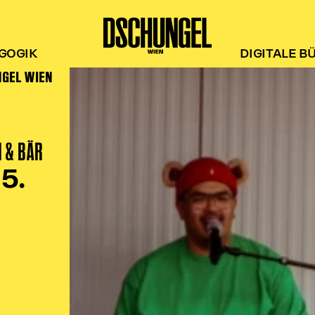
GOGIK
DIGITALE B
NGEL WIEN
I & BÄR
5.