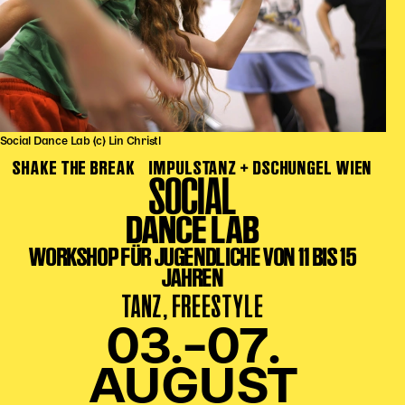
Social Dance Lab (c) Lin Christl
SHAKE THE BREAK
IMPULSTANZ + DSCHUNGEL WIEN
SOCIAL
DANCE LAB
WORKSHOP FÜR JUGENDLICHE VON 11 BIS 15
JAHREN
TANZ, FREESTYLE
03.–07.
AUGUST