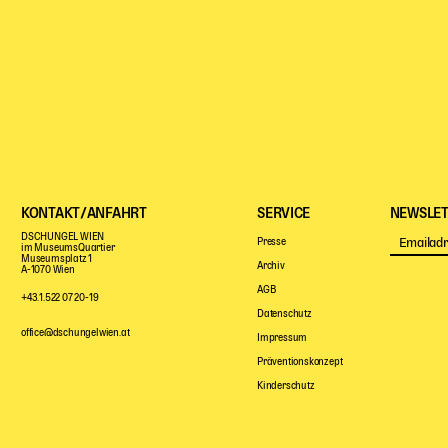
KONTAKT/ANFAHRT
SERVICE
NEWSLET
DSCHUNGEL WIEN
Presse
im MuseumsQuartier
Museumsplatz 1
Archiv
A-1070 Wien
AGB
+43.1.522 07 20-19
Datenschutz
office@dschungelwien.at
Impressum
Präventionskonzept
Kinderschutz