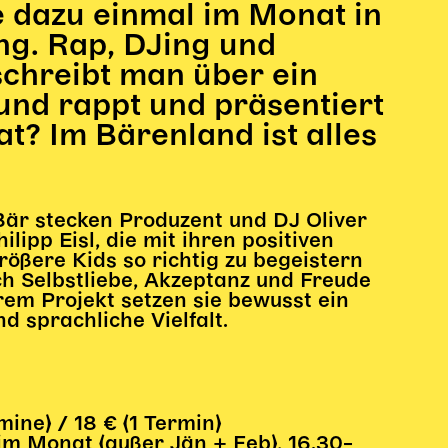
e dazu einmal im Monat in
ng. Rap, DJing und
schreibt man über ein
und rappt und präsentiert
t? Im Bärenland ist alles
är stecken Produzent und DJ Oliver
ipp Eisl, die mit ihren positiven
rößere Kids so richtig zu begeistern
sch Selbstliebe, Akzeptanz und Freude
hrem Projekt setzen sie bewusst ein
nd sprachliche Vielfalt.
ine) / 18 € (1 Termin)
 im Monat (außer Jän + Feb), 16.30–