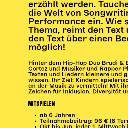
erzählt werden. Tauch
die Welt von Songwriti
Performance ein. Wie 
Thema, reimt den Text 
den Text über einen Bea
möglich!
Hinter dem Hip-Hop Duo Brudi & B
Cortez und Musiker und Rapper Phil
Texten und Liedern kleinere und g
wissen. Ihr Ziel: Kindern spieleri
an der Musik zu vermitteln! Mit i
Zeichen für Inklusion, Diversität u
MITSPIELEN
ab 6 Jahren
Teilnahmebeitrag: 96 € (6 Term
Okt bis Jun, jeder 1. Mittwoch