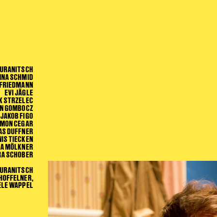
 URANITSCH
NNA SCHMID
 FRIEDMANN
EVI JÄGLE
K STRZELEC
IN GOMBOCZ
JAKOB FIGO
IMON CEGAR
AS DUFFNER
NIS TIECKEN
HA MÖLKNER
RA SCHOBER
 URANITSCH
 HOFFELNER,
IELE WAPPEL