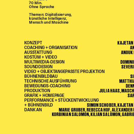
70 Min.
Ohne Sprache
Themen: Digitalisierung,
künstliche Intelligenz,
Mensch und Maschine
KAJETAN
KONZEPT
A
COACHING + ORGANISATION
ANOUK
AUSSTATTUNG
KOSTÜM + VIDEO
DOMINI
MULTIMEDIA-DESIGN
SEVER
SOUNDDESIGN
VIDEO + OBJEKTANGEPASSTE PROJEKTION
S
BÜHNENBILDBAU
MATTHI
TECHNISCHE AUSFÜHRUNG
DEN
BEWEGUNGS-COACHING
JULIA HAAS, MASC
PRODUKTION
SA
GRAFIK + HOMEPAGE
PERFORMANCE + STÜCKENTWICKLUNG
SIMON SCHOBER, KAJETAN
+ BÜHNENBILD
MARIE GRUBER, REBECCA HOF, ALEXANDER
DANK AN
KORBINIAN SALOMON, KILIAN SALOMON, GABR