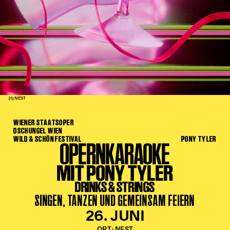
Kinder Kunst
Workshops
Abenteuernacht
Kinder-Redaktion
Junge Kunst
Next Generation
(c) NEST
Angewandte + DSCHUNGEL WIEN
WIENER STAATSOPER
MAGMA 25/26
DSCHUNGEL WIEN
WILD & SCHÖN FESTIVAL
PONY TYLER
OPERNKARAOKE
Dramaturgie + Stadt
Theaterwerkstätten
MIT PONY TYLER
DRINKS & STRINGS
PÄDAGOGIK
SINGEN, TANZEN UND GEMEINSAM FEIERN
Kunst + Wissen
26. JUNI
Rund um den Vorstellungsbesuch