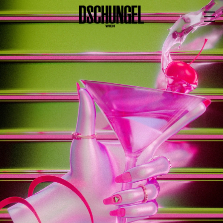
PROGRAMM
BARRIEREFREI
Spielplan
Vorstellungen
Festivals
Wild & Schön Festival
Gastspiele
Extras
Available for Touring
Archiv
MITSPIELEN
Macht Wahn Sinn