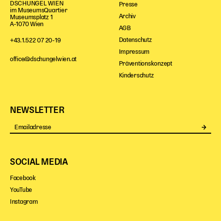
DSCHUNGEL WIEN
Presse
im MuseumsQuartier
Archiv
Museumsplatz 1
A-1070 Wien
AGB
Datenschutz
+43.1.522 07 20-19
Impressum
office@dschungelwien.at
Präventionskonzept
Kinderschutz
NEWSLETTER
Se
SOCIAL MEDIA
Facebook
YouTube
Instagram