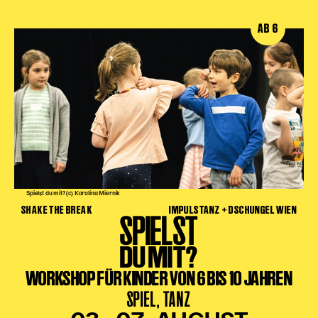
AB 6
Spielst du mit? (c) Karolina Miernik
SHAKE THE BREAK
IMPULSTANZ + DSCHUNGEL WIEN
SPIELST
DU MIT?
WORKSHOP FÜR KINDER VON 6 BIS 10 JAHREN
SPIEL, TANZ