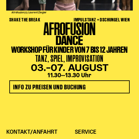
Afrofusion (c) Laurent Ziegler
SHAKE THE BREAK
IMPULSTANZ + DSCHUNGEL WIEN
AFROFUSION
DANCE
WORKSHOP FÜR KINDER VON 7 BIS 12 JAHREN
TANZ, SPIEL, IMPROVISATION
03.–07. AUGUST
11.30‒13.30 Uhr
INFO ZU PREISEN UND BUCHUNG
KONTAKT/ANFAHRT
SERVICE