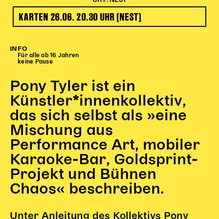
ORT: NEST
Begleitmaterial
KARTEN 26.06. 20.30 UHR (NEST)
TheaterPaket
Partnerklasse + Partnerschule
Schulabenteuernacht
INFO
Für alle ab 16 Jahren
Probenklasse
keine Pause
Theaterklasse
Pony Tyler ist ein
Vorstellungen für pädagogische Institutionen
Künstler*innenkollektiv,
Angebote für Pädagog*innen
das sich selbst als »eine
PädagogikClub
Mischung aus
Sommerfest
Performance Art, mobiler
Open House
Karaoke-Bar, Goldsprint-
Newsletter für pädagogische Institutionen
Projekt und Bühnen
Chaos« beschreiben.
DIGITALE BÜHNE
Unter Anleitung des Kollektivs Pony