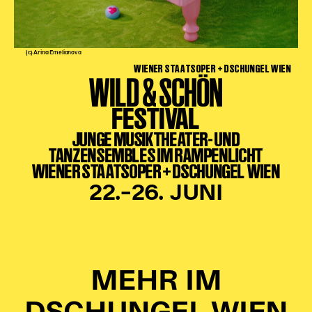
Karten + Preise
Anfahrt
(c) Arina Emelianova
Vermietung
WIENER STAATSOPER + DSCHUNGEL WIEN
Café
WILD & SCHÖN
Newsletter
FESTIVAL
SPENDEN + FÖRDERN
JUNGE MUSIKTHEATER- UND
TANZENSEMBLES IM RAMPENLICHT
Translate to English
WIENER STAATSOPER + DSCHUNGEL WIEN
Suchbegriffe
SUCHE
22.–26. JUNI
Suchen
MEHR IM