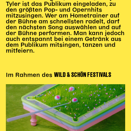
Gl!tch4
Tyler ist das Publikum eingeladen, zu
den größten Pop- und Opernhits
Wem gehört die Bühne?
mitzusingen. Wer am Hometrainer auf
House of Hybrid Rebels
der Bühne am schnellsten radelt, darf
den nächsten Song auswählen und auf
der Bühne performen. Man kann jedoch
HAUS
auch entspannt bei einem Getränk aus
dem Publikum mitsingen, tanzen und
Über Uns
mitfeiern.
Unser Blog
Team
Künstler*innen 2025/26
WILD & SCHÖN FESTIVALS
Im Rahmen des
Bühnen + Studios
Leitlinien
Kulturpatenschaft
Partner*innen
20 Jahre Dschungel Wien
SERVICE