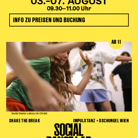
03.–07. AUGUST
09.30‒11.00 Uhr
INFO ZU PREISEN UND BUCHUNG
AB 11
Social Dance Lab (c) Lin Christl
SHAKE THE BREAK
IMPULSTANZ + DSCHUNGEL WIEN
SOCIAL