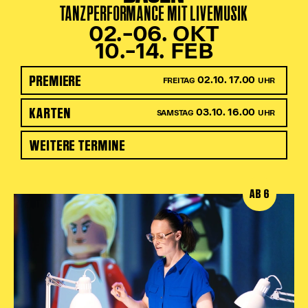
TANZPERFORMANCE MIT LIVEMUSIK
02.–06. OKT
10.–14. FEB
PREMIERE
02.10. 17.00
FREITAG
UHR
KARTEN
03.10. 16.00
SAMSTAG
UHR
WEITERE TERMINE
AB 6