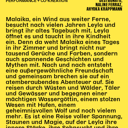
DESI BONATO,
PERFORMANCE + CO-KREATION
Gl!tch4
NALINE FERRAZ,
AHYOKA KRAPPMANN
Wem gehört die Bühne?
House of Hybrid Rebels
Malaika, ein Wind aus weiter Ferne,
besucht nach vielen Jahren Leyla und
bringt ihr altes Tagebuch mit. Leyla
öffnet es und taucht in ihre Kindheit
HAUS
ein. Denn da weht Malaika eines Tages
Über Uns
in ihr Zimmer und bringt nicht nur
tausend Gerüche und Farben, sondern
Unser Blog
auch spannende Geschichten und
Team
Mythen mit. Nach und nach entsteht
Künstler*innen 2025/26
eine außergewöhnliche Freundschaft
und gemeinsam brechen sie auf ein
Bühnen + Studios
atemberaubendes Abenteuer auf. Sie
Leitlinien
reisen durch Wüsten und Wälder, Täler
Kulturpatenschaft
und Gewässer und begegnen einer
mächtigen Wassergöttin, einem stolzen
Partner*innen
Wesen mit Hufen, einem
20 Jahre Dschungel Wien
geheimnisvollen Wolf und noch vielem
mehr. Es ist eine Reise voller Spannung,
Staunen und Magie, auf der Leyla ihre
SERVICE