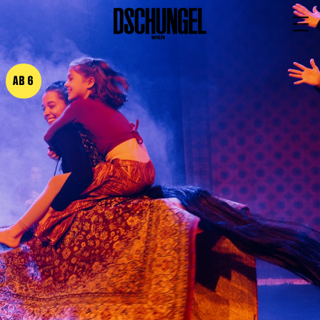
PROGRAMM
BARRIEREFREI
AB 6
Spielplan
Vorstellungen
Festivals
Wild & Schön Festival
Gastspiele
Extras
Available for Touring
Archiv
MITSPIELEN
Macht Wahn Sinn