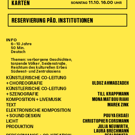
KARTEN
11.10. 16.00
SONNTAG
UHR
Begleitmaterial
TheaterPaket
RESERVIERUNG PÄD. INSTITUTIONEN
Partnerklasse + Partnerschule
Schulabenteuernacht
Probenklasse
INFO
Theaterklasse
6‒10 Jahre
50 Min.
Deutsch
Vorstellungen für pädagogische Institutionen
Themen: verborgene Geschichten,
tanzende Völker, Seidenstraße,
Reichtum des kulturellen Erbes
Angebote für Pädagog*innen
Südwest- und Zentralasiens
PädagogikClub
KÜNSTLERISCHE CO-LEITUNG
ULDUZ AHMADZADEH
+ CHOREOGRAFIE
Sommerfest
KÜNSTLERISCHE CO-LEITUNG
TILL KRAPPMANN
Open House
+ SZENOGRAFIE
MONA MATBOU RIAHI
KOMPOSITION + LIVEMUSIK
MAREK ZINK
TEXT
Newsletter für pädagogische Institutionen
ELEKTRONISCHE KOMPOSITION
POUYA EHSAEI
+ SOUND DESIGN
CHRISTOPHER CORSMANN
LICHT
JULIA NEUWIRTH,
DIGITALE BÜHNE
PRODUKTION
LAURA BRECHMANN