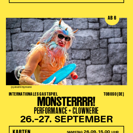
AB 6
(c) André Symann
INTERNATIONALES GASTSPIEL
TOBOSO (DE)
MONSTERRRR!
PERFORMANCE + CLOWNERIE
26.–27. SEPTEMBER
KARTEN
26.09. 15.00
SAMSTAG
UHR