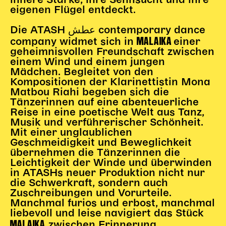
innere Stärke, ihre Sehnsucht und ihre
eigenen Flügel entdeckt.
Karten + Preise
Anfahrt
Die ATASH عطش contemporary dance
MALAIKA
company widmet sich in
einer
Vermietung
geheimnisvollen Freundschaft zwischen
Café
einem Wind und einem jungen
Newsletter
Mädchen. Begleitet von den
Kompositionen der Klarinettistin Mona
SPENDEN + FÖRDERN
Matbou Riahi begeben sich die
Tänzerinnen auf eine abenteuerliche
Reise in eine poetische Welt aus Tanz,
Translate to English
Musik und verführerischer Schönheit.
Suchbegriffe
Mit einer unglaublichen
SUCHE
Geschmeidigkeit und Beweglichkeit
Suchen
übernehmen die Tänzerinnen die
Leichtigkeit der Winde und überwinden
in ATASHs neuer Produktion nicht nur
die Schwerkraft, sondern auch
Zuschreibungen und Vorurteile.
Manchmal furios und erbost, manchmal
liebevoll und leise navigiert das Stück
MALAIKA
zwischen Erinnerung,