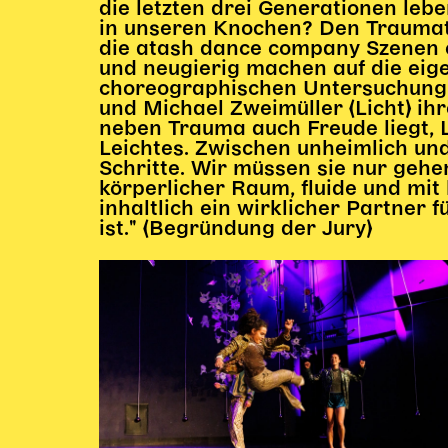
die letzten drei Generationen lebe
in unseren Knochen? Den Traumata
die atash dance company Szenen e
und neugierig machen auf die eig
choreographischen Untersuchung 
und Michael Zweimüller (Licht) i
neben Trauma auch Freude liegt, 
Leichtes. Zwischen unheimlich und
Schritte. Wir müssen sie nur gehe
körperlicher Raum, fluide und mit
inhaltlich ein wirklicher Partner 
ist." (Begründung der Jury)