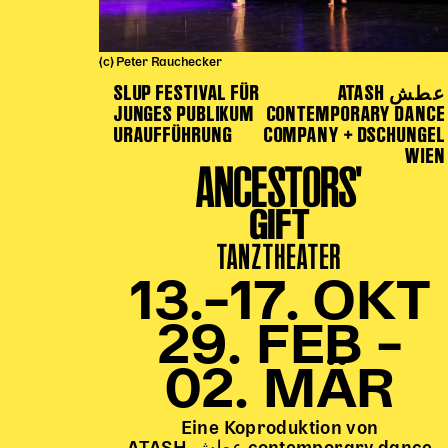
(c) Peter Rauchecker
SLUP FESTIVAL FÜR
ATASH عطش
JUNGES PUBLIKUM
CONTEMPORARY DANCE
URAUFFÜHRUNG
COMPANY + DSCHUNGEL
WIEN
ANCESTORS'
GIFT
TANZTHEATER
13.–17. OKT
29. FEB –
02. MÄR
Eine Koproduktion von