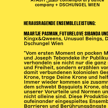
ATASH عطش contemporary dance
company + DSCHUNGEL WIEN
HERAUSRAGENDE ENSEMBLELEISTUNG:
MAARTJE PASMAN, FUTURELOVE SIBANDA UN
Kingx&Qweens, Unusual Beings, Da
Dschungel Wien
"Vom ersten Moment an packen M
und Joseph Tebandeke ihr Publiku
verhandeln sie nicht nur die gan
und Freiheit, sondern erzählen vo
damit verbundenen kolonialen Ges
Krone, trage Deine Krone und helf
Immer wieder kommen sie zusamme
dem schwebt Basquiats Krone, al
unserer Vorurteile und Normen un
nicht alleine sind. Diese Produktio
aufeinander eingespieltes Ensemb
Barrieren und Berührungsängste 