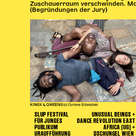
Zuschauerraum verschwinden. Man 
(Begründungen der Jury)
KINGX & QWEENS
(c) Corinne Eckenstein
SLUP FESTIVAL
UNUSUAL BEINGS +
FÜR JUNGES
DANCE REVOLUTION EAST
PUBLIKUM
AFRICA (UG) +
URAUFFÜHRUNG
DSCHUNGEL WIEN