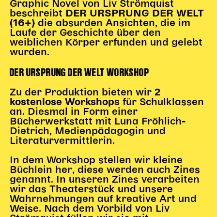
Graphic Novel von Liv Strömquist
beschreibt
DER URSPRUNG DER WELT
Karten + Preise
die absurden Ansichten, die im
(16+)
Anfahrt
Laufe der Geschichte über den
Vermietung
weiblichen Körper erfunden und gelebt
wurden.
Café
Newsletter
DER URSPRUNG DER WELT WORKSHOP
SPENDEN + FÖRDERN
Zu der Produktion bieten wir
2
für Schulklassen
kostenlose Workshops
Translate to English
an. Diesmal in Form einer
Bücherwerkstatt mit Luna Fröhlich-
Suchbegriffe
SUCHE
Dietrich, Medienpädagogin und
Suchen
Literaturvermittlerin.
In dem Workshop stellen wir kleine
Büchlein her, diese werden auch Zines
genannt. In unseren Zines verarbeiten
wir das Theaterstück und unsere
Wahrnehmungen auf kreative Art und
Weise. Nach dem Vorbild von Liv