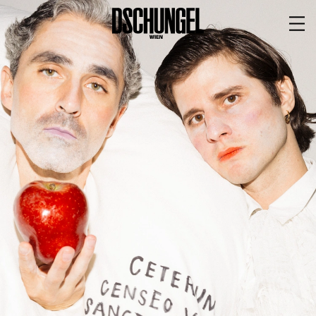
PROGRAMM
BARRIEREFREI
Spielplan
Vorstellungen
Festivals
Wild & Schön Festival
Gastspiele
Extras
Available for Touring
Archiv
MITSPIELEN
Macht Wahn Sinn