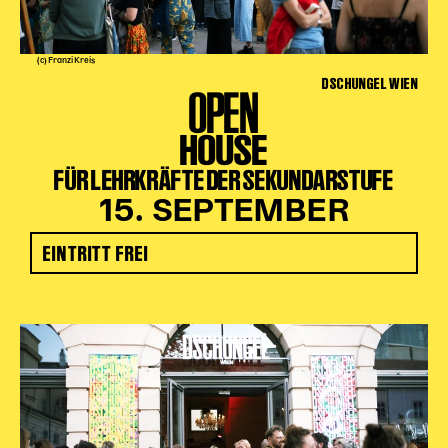
(c) Franzi Kreis
DSCHUNGEL WIEN
OPEN
HOUSE
FÜR LEHRKRÄFTE DER SEKUNDARSTUFE
15. SEPTEMBER
EINTRITT FREI