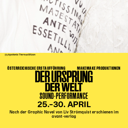
Kinder Kunst
Workshops
Abenteuernacht
Kinder-Redaktion
Junge Kunst
Next Generation
(c) Apollonia Theresa Bitzan
Angewandte + DSCHUNGEL WIEN
ÖSTERREICHISCHE ERSTAUFFÜHRUNG
MAKEMAKE PRODUKTIONEN
MAGMA 25/26
DER URSPRUNG
Dramaturgie + Stadt
DER WELT
Theaterwerkstätten
SOUND-PERFORMANCE
25.–30. APRIL
PÄDAGOGIK
Nach der Graphic Novel von Liv Strömquist erschienen im
avant-verlag
Kunst + Wissen
Rund um den Vorstellungsbesuch