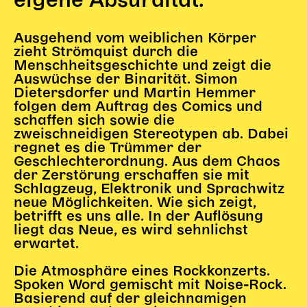
eigene Absurdität.
Gl!tch4
Wem gehört die Bühne?
Ausgehend vom weiblichen Körper
House of Hybrid Rebels
zieht Strömquist durch die
Menschheitsgeschichte und zeigt die
Auswüchse der Binarität. Simon
HAUS
Dietersdorfer und Martin Hemmer
folgen dem Auftrag des Comics und
Über Uns
schaffen sich sowie die
Unser Blog
zweischneidigen Stereotypen ab. Dabei
regnet es die Trümmer der
Team
Geschlechterordnung. Aus dem Chaos
Künstler*innen 2025/26
der Zerstörung erschaffen sie mit
Bühnen + Studios
Schlagzeug, Elektronik und Sprachwitz
neue Möglichkeiten. Wie sich zeigt,
Leitlinien
betrifft es uns alle. In der Auflösung
Kulturpatenschaft
liegt das Neue, es wird sehnlichst
Partner*innen
erwartet.
20 Jahre Dschungel Wien
Die Atmosphäre eines Rockkonzerts.
Spoken Word gemischt mit Noise-Rock.
Basierend auf der gleichnamigen
SERVICE