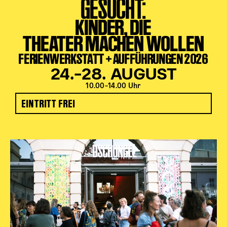
GESUCHT:
KINDER, DIE
THEATER MACHEN WOLLEN
FERIENWERKSTATT + AUFFÜHRUNGEN 2026
24.–28. AUGUST
10.00–14.00 Uhr
EINTRITT FREI