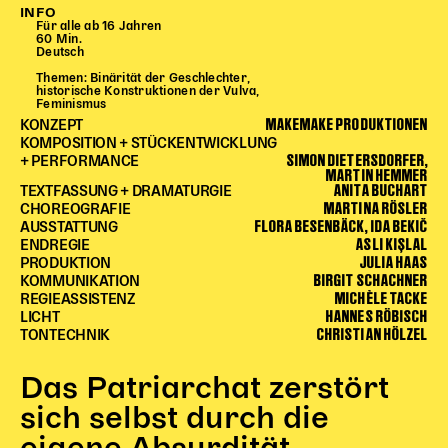
INFO
Begleitmaterial
Für alle ab 16 Jahren
60 Min.
TheaterPaket
Deutsch
Partnerklasse + Partnerschule
Themen: Binärität der Geschlechter,
historische Konstruktionen der Vulva,
Schulabenteuernacht
Feminismus
MAKEMAKE PRODUKTIONEN
Probenklasse
KONZEPT
KOMPOSITION + STÜCKENTWICKLUNG
Theaterklasse
SIMON DIETERSDORFER,
+ PERFORMANCE
MARTIN HEMMER
ANITA BUCHART
Vorstellungen für pädagogische Institutionen
TEXTFASSUNG + DRAMATURGIE
MARTINA RÖSLER
CHOREOGRAFIE
FLORA BESENBÄCK, IDA BEKIČ
AUSSTATTUNG
Angebote für Pädagog*innen
ASLI KIŞLAL
ENDREGIE
PädagogikClub
JULIA HAAS
PRODUKTION
BIRGIT SCHACHNER
KOMMUNIKATION
Sommerfest
MICHÈLE TACKE
REGIEASSISTENZ
Open House
HANNES RÖBISCH
LICHT
CHRISTIAN HÖLZEL
TONTECHNIK
Newsletter für pädagogische Institutionen
Das Patriarchat zerstört
sich selbst durch die
DIGITALE BÜHNE