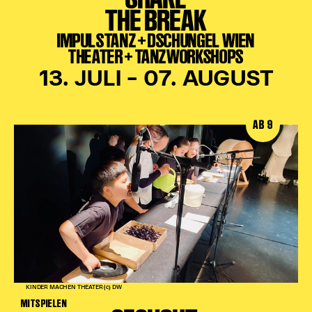
THE BREAK
IMPULSTANZ + DSCHUNGEL WIEN
THEATER + TANZWORKSHOPS
13. JULI – 07. AUGUST
AB 9
KINDER MACHEN THEATER (c) DW
MITSPIELEN