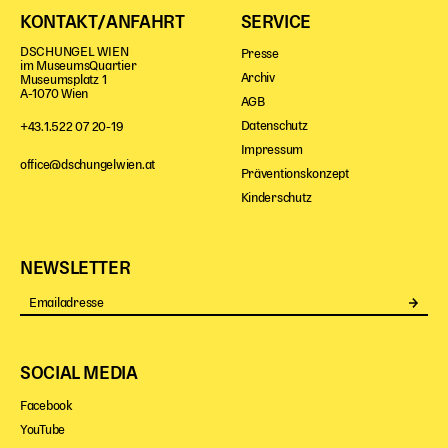
KONTAKT/ANFAHRT
SERVICE
DSCHUNGEL WIEN
Presse
im MuseumsQuartier
Archiv
Museumsplatz 1
A-1070 Wien
AGB
Datenschutz
+43.1.522 07 20-19
Impressum
office@dschungelwien.at
Präventionskonzept
Kinderschutz
NEWSLETTER
Se
SOCIAL MEDIA
Facebook
YouTube