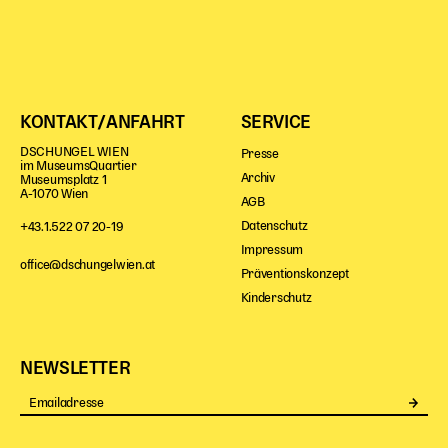
KONTAKT/ANFAHRT
SERVICE
DSCHUNGEL WIEN
Presse
im MuseumsQuartier
Archiv
Museumsplatz 1
A-1070 Wien
AGB
Datenschutz
+43.1.522 07 20-19
Impressum
office@dschungelwien.at
Präventionskonzept
Kinderschutz
NEWSLETTER
Se