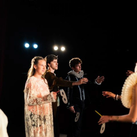
PROGRAMM
BARRIEREFREI
Spielplan
Vorstellungen
Festivals
Wild & Schön Festival
Gastspiele
Extras
Available for Touring
Archiv
MITSPIELEN
Macht Wahn Sinn