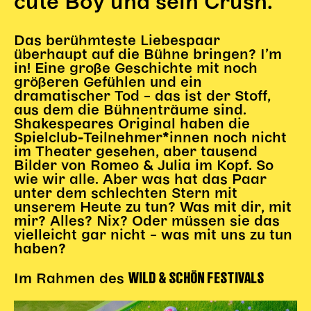
cute Boy und sein Crush
.
Gl!tch4
Wem gehört die Bühne?
Das berühmteste Liebespaar
House of Hybrid Rebels
überhaupt auf die Bühne bringen? I’m
in! Eine große Geschichte mit noch
größeren Gefühlen und ein
HAUS
dramatischer Tod – das ist der Stoff,
aus dem die Bühnenträume sind.
Über Uns
Shakespeares Original haben die
Unser Blog
Spielclub-Teilnehmer*innen noch nicht
Team
im Theater gesehen, aber tausend
Bilder von Romeo & Julia im Kopf. So
Künstler*innen 2025/26
wie wir alle. Aber was hat das Paar
Bühnen + Studios
unter dem schlechten Stern mit
Leitlinien
unserem Heute zu tun? Was mit dir, mit
mir? Alles? Nix? Oder müssen sie das
Kulturpatenschaft
vielleicht gar nicht – was mit uns zu tun
Partner*innen
haben?
20 Jahre Dschungel Wien
WILD & SCHÖN FESTIVALS
Im Rahmen des
SERVICE