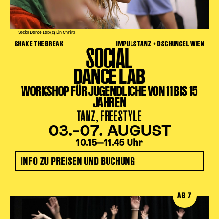
Social Dance Lab (c) Lin Christl
SHAKE THE BREAK
IMPULSTANZ + DSCHUNGEL WIEN
SOCIAL
DANCE LAB
WORKSHOP FÜR JUGENDLICHE VON 11 BIS 15
JAHREN
TANZ, FREESTYLE
03.–07. AUGUST
10.15‒11.45 Uhr
INFO ZU PREISEN UND BUCHUNG
AB 7