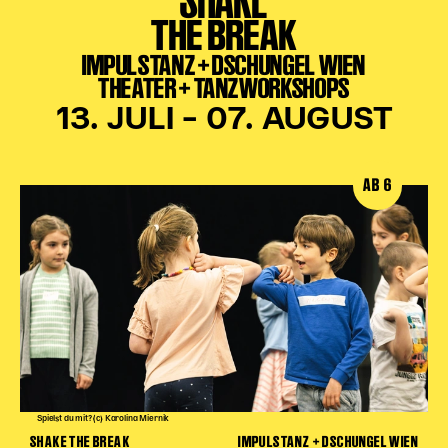
THE BREAK
IMPULSTANZ + DSCHUNGEL WIEN
THEATER + TANZWORKSHOPS
13. JULI – 07. AUGUST
AB 6
Spielst du mit? (c) Karolina Miernik
SHAKE THE BREAK
IMPULSTANZ + DSCHUNGEL WIEN