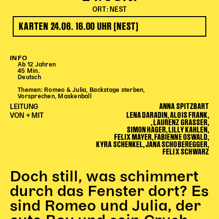
Begleitmaterial
ORT: NEST
TheaterPaket
KARTEN 24.06. 16.00 UHR (NEST)
Partnerklasse + Partnerschule
Schulabenteuernacht
Probenklasse
INFO
Ab 12 Jahren
Theaterklasse
45 Min.
Deutsch
Themen:
Romeo & Julia, Backstage sterben,
Vorstellungen für pädagogische Institutionen
Vorsprechen, Maskenball
ANNA SPITZBART
LEITUNG
Angebote für Pädagog*innen
LENA DARADIN, ALOIS FRANK,
VON + MIT
, LAURENZ GRASSER,
PädagogikClub
SIMON HAGER, LILLY KAHLEN,
FELIX MAYER, FABIENNE OSWALD,
Sommerfest
KYRA SCHENKEL, JANA SCHOBEREGGER,
FELIX SCHWARZ
Open House
Newsletter für pädagogische Institutionen
Doch still, was schimmert
durch das Fenster dort? Es
sind Romeo und Julia, der
DIGITALE BÜHNE