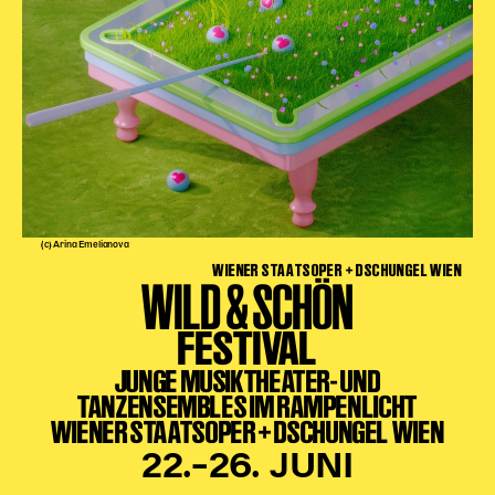
Karten + Preise
Anfahrt
Vermietung
Café
Newsletter
SPENDEN + FÖRDERN
(c) Arina Emelianova
Translate to English
WIENER STAATSOPER + DSCHUNGEL WIEN
WILD & SCHÖN
Suchbegriffe
SUCHE
Suchen
FESTIVAL
JUNGE MUSIKTHEATER- UND
TANZENSEMBLES IM RAMPENLICHT
WIENER STAATSOPER + DSCHUNGEL WIEN
22.–26. JUNI