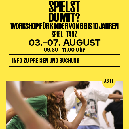
SPIELST
DU MIT?
WORKSHOP FÜR KINDER VON 6 BIS 10 JAHREN
SPIEL, TANZ
03.–07. AUGUST
09.30‒11.00 Uhr
INFO ZU PREISEN UND BUCHUNG
AB 11