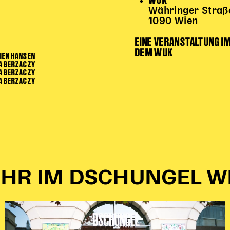
Währinger Straß
1090 Wien
EINE VERANSTALTUNG IM
DEM WUK
TIEN HANSEN
A BERZACZY
NA BERZACZY
A BERZACZY
HR IM DSCHUNGEL W