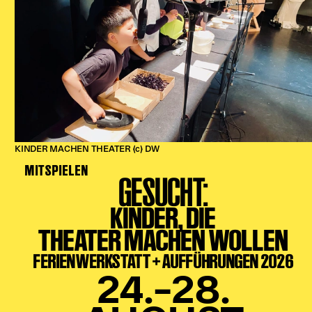
KINDER MACHEN THEATER (c) DW
MITSPIELEN
GESUCHT:
KINDER, DIE
THEATER MACHEN WOLLEN
FERIENWERKSTATT + AUFFÜHRUNGEN 2026
24.–28.