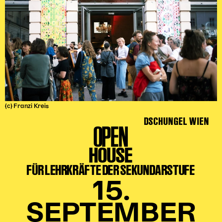
(c) Franzi Kreis
DSCHUNGEL WIEN
OPEN
HOUSE
FÜR LEHRKRÄFTE DER SEKUNDARSTUFE
15.
SEPTEMBER