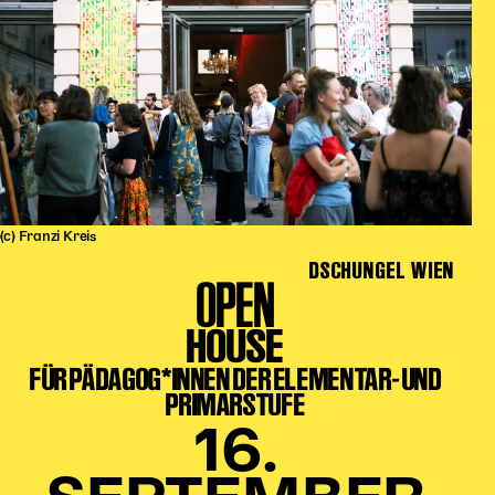
(c) Franzi Kreis
DSCHUNGEL WIEN
OPEN
HOUSE
FÜR PÄDAGOG*INNEN DER ELEMENTAR- UND
PRIMARSTUFE
16.