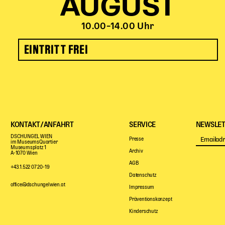
AUGUST
10.00–14.00 Uhr
EINTRITT FREI
KONTAKT/ANFAHRT
SERVICE
NEWSLET
DSCHUNGEL WIEN
Presse
im MuseumsQuartier
Museumsplatz 1
Archiv
A-1070 Wien
AGB
+43.1.522 07 20-19
Datenschutz
office@dschungelwien.at
Impressum
Präventionskonzept
Kinderschutz