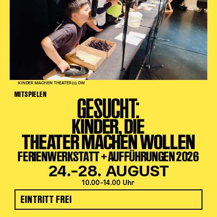
KINDER MACHEN THEATER (c) DW
MITSPIELEN
GESUCHT:
KINDER, DIE
THEATER MACHEN WOLLEN
FERIENWERKSTATT + AUFFÜHRUNGEN 2026
24.–28. AUGUST
10.00–14.00 Uhr
EINTRITT FREI