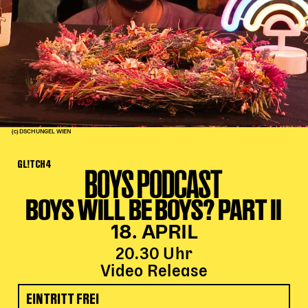
Kinder Kunst
Workshops
Abenteuernacht
Kinder-Redaktion
Junge Kunst
Next Generation
(c) DSCHUNGEL WIEN
Angewandte + DSCHUNGEL WIEN
GL!TCH4
MAGMA 25/26
BOYS PODCAST
Dramaturgie + Stadt
BOYS WILL BE BOYS? PART II
Theaterwerkstätten
18. APRIL
20.30 Uhr
PÄDAGOGIK
Video Release
Kunst + Wissen
EINTRITT FREI
Rund um den Vorstellungsbesuch