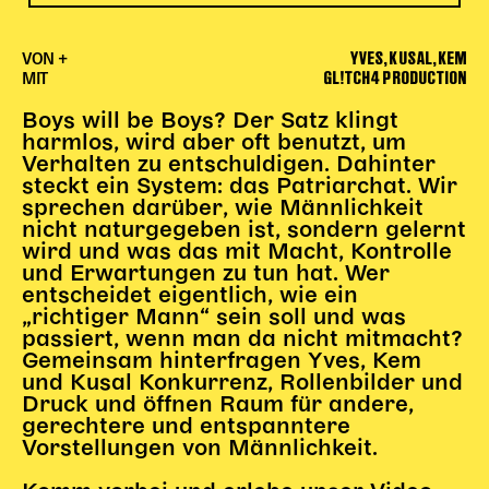
Begleitmaterial
TheaterPaket
YVES, KUSAL, KEM
VON +
GL!TCH4 PRODUCTION
Partnerklasse + Partnerschule
MIT
Schulabenteuernacht
Boys will be Boys? Der Satz klingt
Probenklasse
harmlos, wird aber oft benutzt, um
Theaterklasse
Verhalten zu entschuldigen. Dahinter
steckt ein System: das Patriarchat. Wir
Vorstellungen für pädagogische Institutionen
sprechen darüber, wie Männlichkeit
nicht naturgegeben ist, sondern gelernt
wird und was das mit Macht, Kontrolle
Angebote für Pädagog*innen
und Erwartungen zu tun hat. Wer
PädagogikClub
entscheidet eigentlich, wie ein
Sommerfest
„richtiger Mann“ sein soll und was
passiert, wenn man da nicht mitmacht?
Open House
Gemeinsam hinterfragen Yves, Kem
und Kusal Konkurrenz, Rollenbilder und
Newsletter für pädagogische Institutionen
Druck und öffnen Raum für andere,
gerechtere und entspanntere
Vorstellungen von Männlichkeit.
DIGITALE BÜHNE