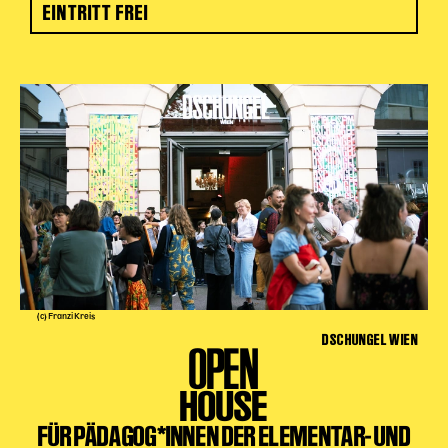
EINTRITT FREI
(c) Franzi Kreis
DSCHUNGEL WIEN
OPEN
HOUSE
FÜR PÄDAGOG*INNEN DER ELEMENTAR- UND