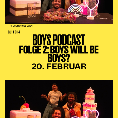
Karten + Preise
Anfahrt
Vermietung
(c) DSCHUNGEL WIEN
Café
GL!TCH4
BOYS PODCAST
Newsletter
FOLGE 2: BOYS WILL BE
SPENDEN + FÖRDERN
BOYS?
Translate to English
20. FEBRUAR
Suchbegriffe
SUCHE
Suchen