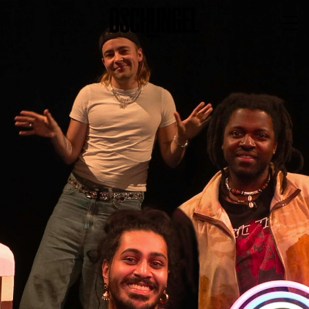
PROGRAMM
BARRIEREFREI
Spielplan
Vorstellungen
Festivals
Wild & Schön Festival
Gastspiele
Extras
Available for Touring
Archiv
MITSPIELEN
Macht Wahn Sinn