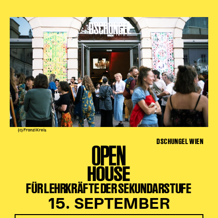
(c) Franzi Kreis
DSCHUNGEL WIEN
OPEN
HOUSE
FÜR LEHRKRÄFTE DER SEKUNDARSTUFE
15. SEPTEMBER