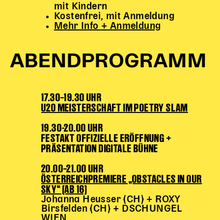
Gl!tch4
mit Kindern
Kostenfrei, mit Anmeldung
Wem gehört die Bühne?
Mehr Info + Anmeldung
House of Hybrid Rebels
ABENDPROGRAMM
HAUS
Über Uns
Unser Blog
17.30–19.30 UHR
U20 MEISTERSCHAFT IM POETRY SLAM
Team
Künstler*innen 2025/26
19.30-20.00 UHR
Bühnen + Studios
FESTAKT OFFIZIELLE ERÖFFNUNG +
Leitlinien
PRÄSENTATION DIGITALE BÜHNE
Kulturpatenschaft
20.00–21.00 UHR
Partner*innen
ÖSTERREICHPREMIERE „OBSTACLES IN OUR
20 Jahre Dschungel Wien
SKY“ (AB 16)
Johanna Heusser (CH) + ROXY
Birsfelden (CH) + DSCHUNGEL
SERVICE
WIEN