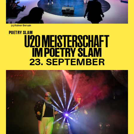
(c) Rainer Berson
POETRY SLAM
U20 MEISTERSCHAFT
IM POETRY SLAM
23. SEPTEMBER