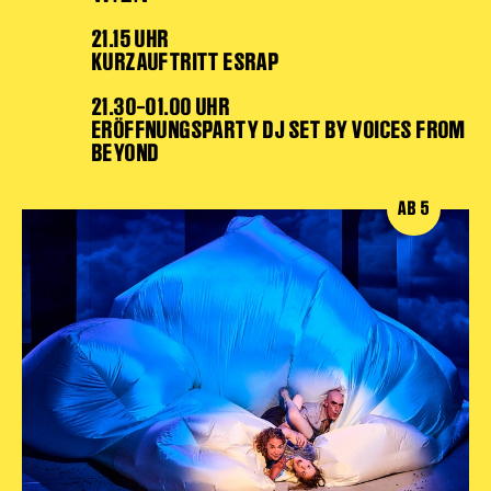
21.15 UHR
Karten + Preise
KURZAUFTRITT ESRAP
Anfahrt
Vermietung
21.30–01.00 UHR
Café
ERÖFFNUNGSPARTY DJ SET BY VOICES FROM
BEYOND
Newsletter
SPENDEN + FÖRDERN
AB 5
Translate to English
Suchbegriffe
SUCHE
Suchen