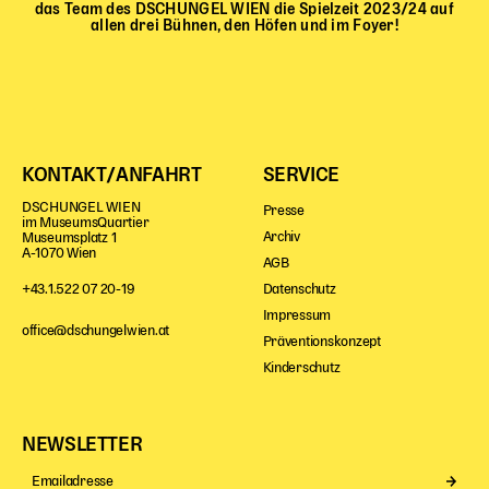
das Team des DSCHUNGEL WIEN die Spielzeit 2023/24 auf
allen drei Bühnen, den Höfen und im Foyer!
KONTAKT/ANFAHRT
SERVICE
DSCHUNGEL WIEN
Presse
im MuseumsQuartier
Archiv
Museumsplatz 1
A-1070 Wien
AGB
Datenschutz
+43.1.522 07 20-19
Impressum
office@dschungelwien.at
Präventionskonzept
Kinderschutz
NEWSLETTER
Se