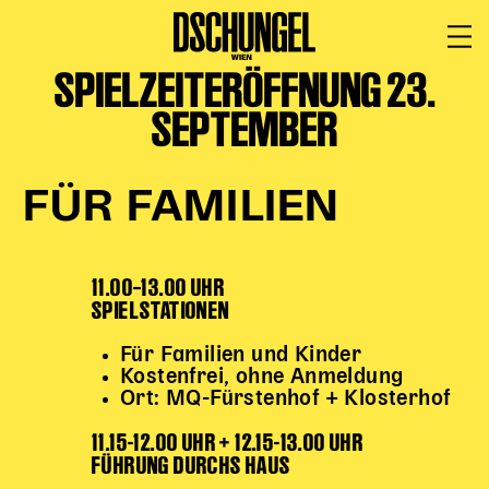
SPIELZEITERÖFFNUNG 23.
PROGRAMM
BARRIEREFREI
SEPTEMBER
Spielplan
Vorstellungen
FÜR FAMILIEN
Festivals
Wild & Schön Festival
11.00–13.00 UHR
Gastspiele
SPIELSTATIONEN
Extras
Available for Touring
Für Familien und Kinder
Archiv
Kostenfrei, ohne Anmeldung
Ort: MQ-Fürstenhof + Klosterhof
11.15-12.00 UHR + 12.15-13.00 UHR
MITSPIELEN
FÜHRUNG DURCHS HAUS
Macht Wahn Sinn