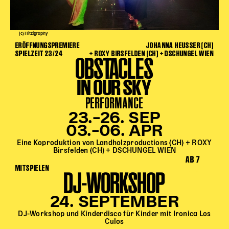
(c) Hitzigraphy
ERÖFFNUNGSPREMIERE
JOHANNA HEUSSER (CH)
SPIELZEIT 23/24
+ ROXY BIRSFELDEN (CH) + DSCHUNGEL WIEN
OBSTACLES
IN OUR SKY
PERFORMANCE
23.–26. SEP
03.–06. APR
Eine Koproduktion von Landholzproductions (CH) + ROXY
Birsfelden (CH) + DSCHUNGEL WIEN
AB 7
MITSPIELEN
DJ-WORKSHOP
24. SEPTEMBER
DJ-Workshop und Kinderdisco für Kinder mit Ironica Los
Culos