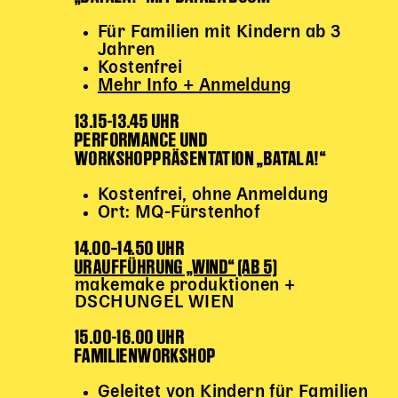
Begleitmaterial
Für Familien mit Kindern ab 3
TheaterPaket
Jahren
Partnerklasse + Partnerschule
Kostenfrei
Mehr Info + Anmeldung
Schulabenteuernacht
Probenklasse
13.15-13.45 UHR
Theaterklasse
PERFORMANCE UND
WORKSHOPPRÄSENTATION „BATALA!“
Vorstellungen für pädagogische Institutionen
Kostenfrei, ohne Anmeldung
Angebote für Pädagog*innen
Ort: MQ-Fürstenhof
PädagogikClub
14.00–14.50 UHR
Sommerfest
URAUFFÜHRUNG „WIND“ (AB 5)
Open House
makemake produktionen +
DSCHUNGEL WIEN
Newsletter für pädagogische Institutionen
15.00-16.00 UHR
FAMILIENWORKSHOP
DIGITALE BÜHNE
Geleitet von Kindern für Familien