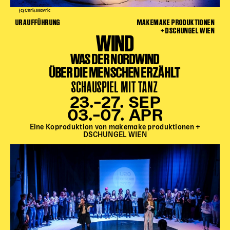
(c) Chris Mavric
URAUFFÜHRUNG
MAKEMAKE PRODUKTIONEN
+ DSCHUNGEL WIEN
WIND
WAS DER NORDWIND
ÜBER DIE MENSCHEN ERZÄHLT
SCHAUSPIEL MIT TANZ
23.–27. SEP
03.–07. APR
Eine Koproduktion von makemake produktionen +
DSCHUNGEL WIEN