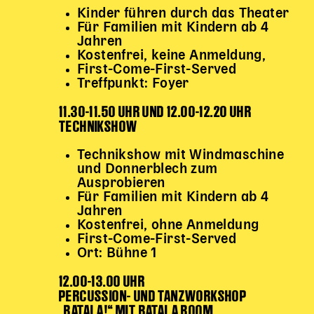
Kinder führen durch das Theater
Für Familien mit Kindern ab 4
Kinder Kunst
Jahren
Workshops
Kostenfrei, keine Anmeldung,
Abenteuernacht
First-Come-First-Served
Treffpunkt: Foyer
Kinder-Redaktion
11.30-11.50 UHR UND 12.00-12.20 UHR
Junge Kunst
TECHNIKSHOW
Next Generation
Angewandte + DSCHUNGEL WIEN
Technikshow mit Windmaschine
und Donnerblech zum
MAGMA 25/26
Ausprobieren
Für Familien mit Kindern ab 4
Dramaturgie + Stadt
Jahren
Theaterwerkstätten
Kostenfrei, ohne Anmeldung
First-Come-First-Served
Ort: Bühne 1
PÄDAGOGIK
12.00-13.00 UHR
Kunst + Wissen
PERCUSSION- UND TANZWORKSHOP
„BATALA!“ MIT BATALA BOOM
Rund um den Vorstellungsbesuch