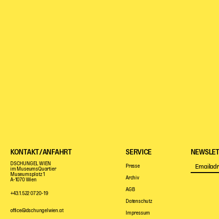
KONTAKT/ANFAHRT
SERVICE
NEWSLET
DSCHUNGEL WIEN
Presse
im MuseumsQuartier
Museumsplatz 1
Archiv
A-1070 Wien
AGB
+43.1.522 07 20-19
Datenschutz
office@dschungelwien.at
Impressum