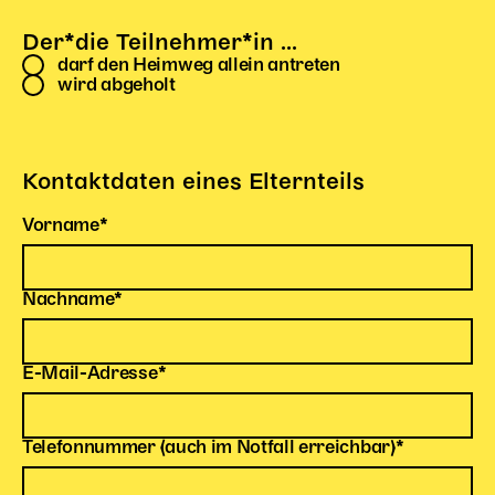
Begleitmaterial
Der*die Teilnehmer*in ...
TheaterPaket
darf den Heimweg allein antreten
Partnerklasse + Partnerschule
wird abgeholt
Schulabenteuernacht
Probenklasse
Theaterklasse
Kontaktdaten eines Elternteils
Vorstellungen für pädagogische Institutionen
Pflichtfeld
Vorname
*
Angebote für Pädagog*innen
PädagogikClub
Pflichtfeld
Nachname
*
Sommerfest
Open House
Pflichtfeld
E-Mail-Adresse
*
Newsletter für pädagogische Institutionen
Pflichtfeld
Telefonnummer (auch im Notfall erreichbar)
*
DIGITALE BÜHNE