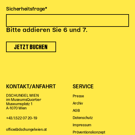
Pflichtfeld
Sicherheitsfrage
*
Bitte addieren Sie 6 und 7.
JETZT BUCHEN
KONTAKT/ANFAHRT
SERVICE
DSCHUNGEL WIEN
Presse
im MuseumsQuartier
Archiv
Museumsplatz 1
A-1070 Wien
AGB
Datenschutz
+43.1.522 07 20-19
Impressum
office@dschungelwien.at
Präventionskonzept