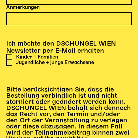
Gl!tch4
Anmerkungen
Wem gehört die Bühne?
House of Hybrid Rebels
HAUS
Ich möchte den DSCHUNGEL WIEN
Newsletter per E-Mail erhalten
Über Uns
Kinder + Familien
Unser Blog
Jugendliche + junge Erwachsene
Team
Künstler*innen 2025/26
Bühnen + Studios
Bitte berücksichtigen Sie, dass die
Leitlinien
Bestellung verbindlich ist und nicht
Kulturpatenschaft
storniert oder geändert werden kann.
Partner*innen
DSCHUNGEL WIEN behält sich dennoch
das Recht vor, den Termin und/oder
20 Jahre Dschungel Wien
den Ort der Veranstaltung zu verlegen
oder diese abzusagen. In diesem Fall
wird der Teilnahmebeitrag binnen zwei
SERVICE