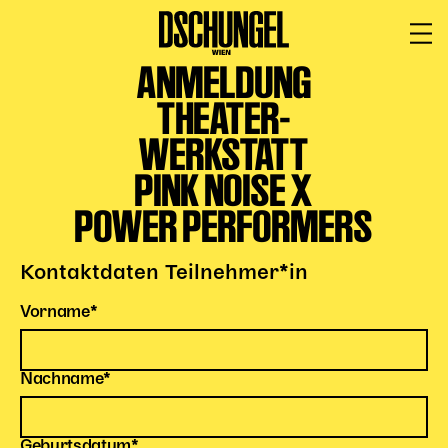
ANMELDUNG
PROGRAMM
BARRIEREFREI
THEATER-
Spielplan
WERKSTATT
Vorstellungen
PINK NOISE X
Festivals
POWER PERFORMERS
Wild & Schön Festival
Gastspiele
Kontaktdaten Teilnehmer*in
Extras
Pflichtfeld
Vorname
*
Available for Touring
Archiv
Pflichtfeld
Nachname
*
MITSPIELEN
Pflichtfeld
Geburtsdatum
*
Macht Wahn Sinn