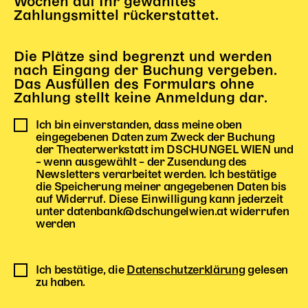
Wochen auf Ihr gewähltes
Zahlungsmittel rückerstattet.
Karten + Preise
Anfahrt
Vermietung
Die Plätze sind begrenzt und werden
nach Eingang der Buchung vergeben.
Café
Das Ausfüllen des Formulars ohne
Newsletter
Zahlung stellt keine Anmeldung dar.
SPENDEN + FÖRDERN
Ich bin einverstanden, dass meine oben
eingegebenen Daten zum Zweck der Buchung
der Theaterwerkstatt im DSCHUNGEL WIEN und
Translate to English
– wenn ausgewählt – der Zusendung des
Newsletters verarbeitet werden. Ich bestätige
Suchbegriffe
SUCHE
die Speicherung meiner angegebenen Daten bis
Suchen
auf Widerruf. Diese Einwilligung kann jederzeit
unter datenbank@dschungelwien.at widerrufen
werden
Ich bestätige, die
Datenschutzerklärung
gelesen
zu haben.