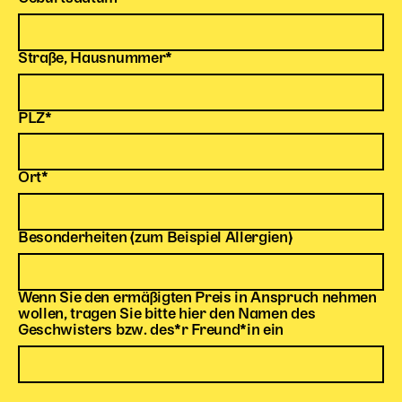
Kinder Kunst
Pflichtfeld
Straße, Hausnummer
*
Workshops
Abenteuernacht
Kinder-Redaktion
Pflichtfeld
PLZ
*
Junge Kunst
Next Generation
Pflichtfeld
Ort
*
Angewandte + DSCHUNGEL WIEN
MAGMA 25/26
Besonderheiten (zum Beispiel Allergien)
Dramaturgie + Stadt
Theaterwerkstätten
Wenn Sie den ermäßigten Preis in Anspruch nehmen
wollen, tragen Sie bitte hier den Namen des
Geschwisters bzw. des*r Freund*in ein
PÄDAGOGIK
Kunst + Wissen
Rund um den Vorstellungsbesuch