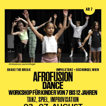
AB 7
Afrofusion (c) Laurent Ziegler
SHAKE THE BREAK
IMPULSTANZ + DSCHUNGEL WIEN
AFROFUSION
DANCE
WORKSHOP FÜR KINDER VON 7 BIS 12 JAHREN
TANZ, SPIEL, IMPROVISATION