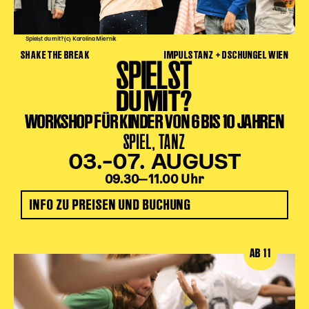
Spielst du mit? (c) Karolina Miernik
SHAKE THE BREAK
IMPULSTANZ + DSCHUNGEL WIEN
SPIELST
DU MIT?
WORKSHOP FÜR KINDER VON 6 BIS 10 JAHREN
SPIEL, TANZ
03.–07. AUGUST
09.30‒11.00 Uhr
INFO ZU PREISEN UND BUCHUNG
AB 11