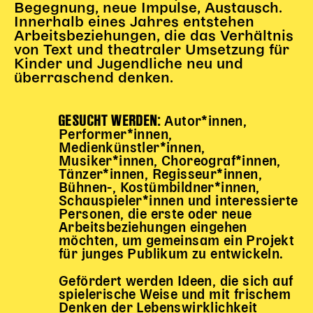
Begegnung, neue Impulse, Austausch.
Begleitmaterial
Innerhalb eines Jahres entstehen
TheaterPaket
Arbeitsbeziehungen, die das Verhältnis
Partnerklasse + Partnerschule
von Text und theatraler Umsetzung für
Kinder und Jugendliche neu und
Schulabenteuernacht
überraschend denken.
Probenklasse
Theaterklasse
GESUCHT WERDEN:
Autor*innen,
Vorstellungen für pädagogische Institutionen
Performer*innen,
Medienkünstler*innen,
Angebote für Pädagog*innen
Musiker*innen, Choreograf*innen,
Tänzer*innen, Regisseur*innen,
PädagogikClub
Bühnen-, Kostümbildner*innen,
Sommerfest
Schauspieler*innen und interessierte
Personen, die erste oder neue
Open House
Arbeitsbeziehungen eingehen
möchten, um gemeinsam ein Projekt
Newsletter für pädagogische Institutionen
für junges Publikum zu entwickeln.
Gefördert werden Ideen, die sich auf
DIGITALE BÜHNE
spielerische Weise und mit frischem
Denken der Lebenswirklichkeit