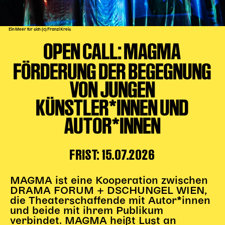
Kinder Kunst
Ein Meer für sich (c) Franzi Kreis
Workshops
OPEN CALL: MAGMA
Abenteuernacht
Kinder-Redaktion
FÖRDERUNG DER BEGEGNUNG
VON JUNGEN
Junge Kunst
Next Generation
KÜNSTLER*INNEN UND
Angewandte + DSCHUNGEL WIEN
AUTOR*INNEN
MAGMA 25/26
Dramaturgie + Stadt
FRIST: 15.07.2026
Theaterwerkstätten
MAGMA ist eine Kooperation zwischen
PÄDAGOGIK
DRAMA FORUM + DSCHUNGEL WIEN,
die Theaterschaffende mit Autor*innen
Kunst + Wissen
und beide mit ihrem Publikum
verbindet. MAGMA heißt Lust an
Rund um den Vorstellungsbesuch