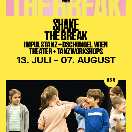
SHAKE
THE BREAK
IMPULSTANZ + DSCHUNGEL WIEN
THEATER + TANZWORKSHOPS
13. JULI – 07. AUGUST
AB 6