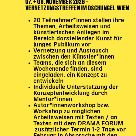
07. + 08. NOVEMBER 2026 –
VERNETZUNGSTREFFEN IM DSCHUNGEL WIEN
Karten + Preise
Anfahrt
20 Teilnehmer*innen stellen ihre
Vermietung
Themen, Arbeitsweisen und
künstlerischen Anliegen im
Café
Bereich darstellender Kunst für
Newsletter
junges Publikum vor
Vernetzung und Austausch
SPENDEN + FÖRDERN
zwischen den Künstler*innen
Teams, die sich an diesem
Wochenende finden, sind
Translate to English
eingeladen, ein Konzept zu
Suchbegriffe
SUCHE
entwickeln
Suchen
Individuelle Unterstützung der
Konzeptentwicklung durch
Mentor*innen
Autor*innenworkshop bzw.
Workshop zu möglichen
Arbeitsweisen mit Texten / an
Texten mit dem DRAMA FORUM
zusätzlicher Termin 1-2 Tage vor
Februar in Absprache mit den