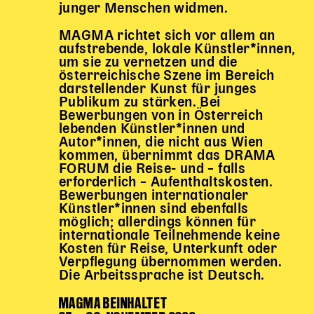
Gl!tch4
junger Menschen widmen.
Wem gehört die Bühne?
MAGMA richtet sich vor allem an
House of Hybrid Rebels
aufstrebende, lokale Künstler*innen,
um sie zu vernetzen und die
österreichische Szene im Bereich
HAUS
darstellender Kunst für junges
Publikum zu stärken. Bei
Über Uns
Bewerbungen von in Österreich
lebenden Künstler*innen und
Unser Blog
Autor*innen, die nicht aus Wien
Team
kommen, übernimmt das DRAMA
FORUM die Reise- und – falls
Künstler*innen 2025/26
erforderlich – Aufenthaltskosten.
Bühnen + Studios
Bewerbungen internationaler
Leitlinien
Künstler*innen sind ebenfalls
möglich; allerdings können für
Kulturpatenschaft
internationale Teilnehmende keine
Partner*innen
Kosten für Reise, Unterkunft oder
20 Jahre Dschungel Wien
Verpflegung übernommen werden.
Die Arbeitssprache ist Deutsch.
MAGMA BEINHALTET
SERVICE