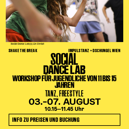
Social Dance Lab (c) Lin Christl
SHAKE THE BREAK
IMPULSTANZ + DSCHUNGEL WIEN
SOCIAL
DANCE LAB
WORKSHOP FÜR JUGENDLICHE VON 11 BIS 15
JAHREN
TANZ, FREESTYLE
03.–07. AUGUST
10.15‒11.45 Uhr
INFO ZU PREISEN UND BUCHUNG