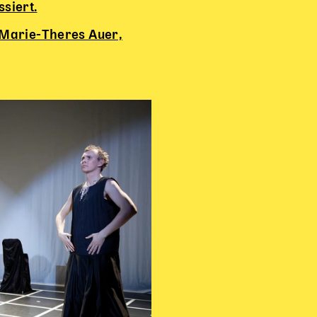
siert.
Marie-Theres Auer,