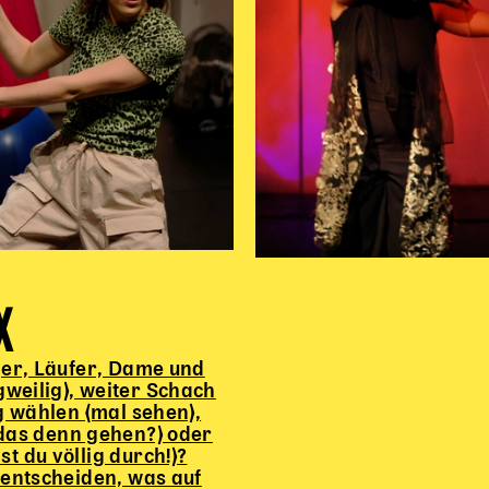
X
ger, Läufer, Dame und
gweilig), weiter Schach
ig wählen (mal sehen),
 das denn gehen?) oder
t du völlig durch!)?
 entscheiden, was auf