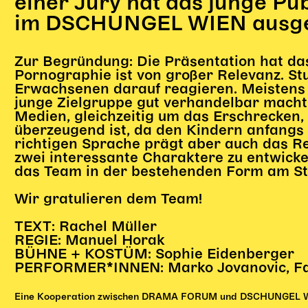
einer Jury hat das junge Pu
im DSCHUNGEL WIEN ausgea
Zur Begründung: Die Präsentation hat da
Pornographie ist von großer Relevanz. St
Erwachsenen darauf reagieren. Meistens 
junge Zielgruppe gut verhandelbar macht.
Medien, gleichzeitig um das Erschrecken,
überzeugend ist, da den Kindern anfangs 
richtigen Sprache prägt aber auch das Re
zwei interessante Charaktere zu entwickel
das Team in der bestehenden Form am Stü
Wir gratulieren dem Team!
TEXT: Rachel Müller
REGIE: Manuel Horak
BÜHNE + KOSTÜM: Sophie Eidenberger
PERFORMER*INNEN: Marko Jovanovic, Fabi
Eine Kooperation zwischen DRAMA FORUM und DSCHUNGEL WIEN,