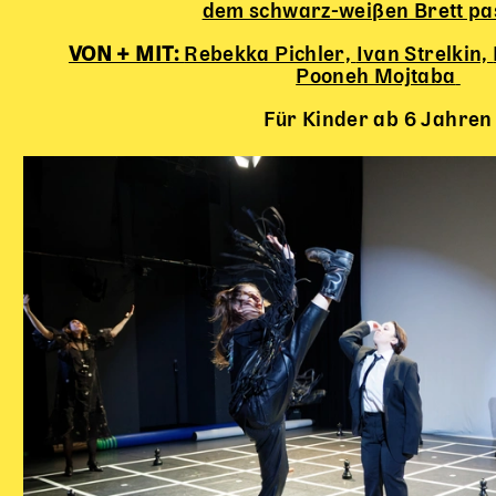
dem schwarz-weißen Brett pas
VON + MIT:
Rebekka Pichler,
Ivan Strelkin,
Pooneh Mojtaba
Für Kinder ab 6 Jahren