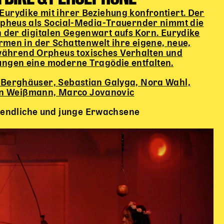
Eurydike mit ihrer Beziehung konfrontiert. Der
Orpheus als Social-Media-Trauernder nimmt die
n der digitalen Gegenwart aufs Korn. Eurydike
men in der Schattenwelt ihre eigene, neue,
 während Orpheus toxisches Verhalten und
ungen eine moderne Tragödie entfalten.
 Berghäuser,
Sebastian Galyga,
Nora Wahl,
n Weißmann, Marco Jovanovic
gendliche und junge Erwachsene