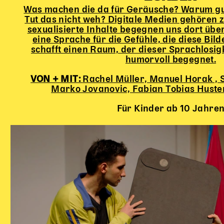
Was machen die da für Geräusche? Warum gu
Tut das nicht weh? Digitale Medien gehören 
sexualisierte Inhalte begegnen uns dort überal
eine Sprache für die Gefühle, die diese Bil
schafft einen Raum, der dieser Sprachlosig
humorvoll begegnet.
VON + MIT:
Rachel Müller, Manuel Horak , 
Marko Jovanovic, Fabian Tobias Huster
Für Kinder ab 10 Jahre