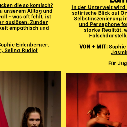
cken die so komisch?
In der Unterwelt wird 
zu unserem Alltag und
satirische Blick auf 
l – was oft fehlt, ist
Selbstinszenierung i
der auslösen. Zunder
und Persephone for
keit empathisch und
starke Realität,
Falschdarstell
Sophie Eidenberger,
VON + MIT:
Sophie
, Selina Rudlof
Jasmi
n
Für Ju