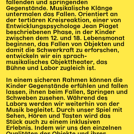
fallenden und springenden
Begleitmaterial
Gegenstände. Musikalische Klänge
TheaterPaket
untermalen das Fallen. Orientiert an
der tertiären Kreisreaktion, einer von
Partnerklasse + Partnerschule
Entwicklungspsychologe Jean Piaget
Schulabenteuernacht
beschriebenen Phase, in der Kinder
Probenklasse
zwischen dem 12. und 18. Lebensmonat
beginnen, das Fallen von Objekten und
Theaterklasse
damit die Schwerkraft zu erforschen,
entwickeln wir ein sprach-
Vorstellungen für pädagogische Institutionen
musikalisches Objekttheater, das
Bühne und Labor zugleich ist.
Angebote für Pädagog*innen
PädagogikClub
In einem sicheren Rahmen können die
Sommerfest
Kinder Gegenstände erfühlen und fallen
lassen, ihnen beim Fallen, Springen und
Open House
Schweben zusehen. Während des
Labors werden wir weiterhin von der
Newsletter für pädagogische Institutionen
Musik begleitet. Durch unser Spiel mit
Sehen, Hören und Tasten wird das
Stück auch zu einem inklusiven
DIGITALE BÜHNE
Erlebnis. Indem wir uns den einzelnen