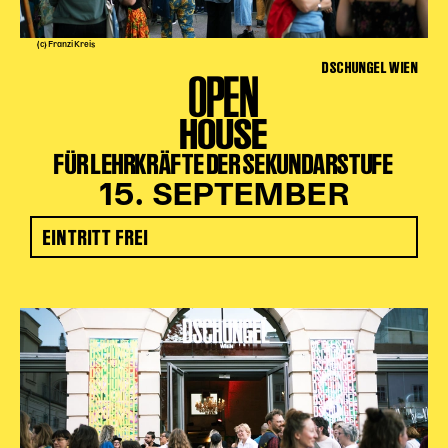
(c) Franzi Kreis
DSCHUNGEL WIEN
OPEN
HOUSE
FÜR LEHRKRÄFTE DER SEKUNDARSTUFE
15. SEPTEMBER
EINTRITT FREI