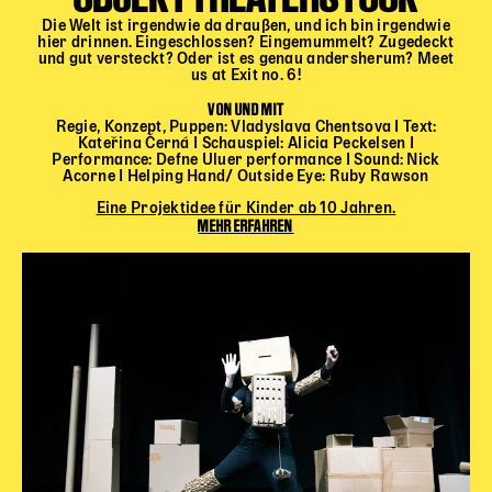
Die Welt ist irgendwie da draußen, und ich bin irgendwie
hier drinnen. Eingeschlossen? Eingemummelt? Zugedeckt
und gut versteckt? Oder ist es genau andersherum? Meet
us at Exit no. 6!
VON UND MIT
Regie, Konzept, Puppen: Vladyslava Chentsova I Text:
Kateřina Černá I Schauspiel: Alicia Peckelsen I
Performance: Defne Uluer performance I Sound: Nick
Acorne I Helping Hand/ Outside Eye: Ruby Rawson
Eine Projektidee für Kinder ab 10 Jahren.
MEHR ERFAHREN