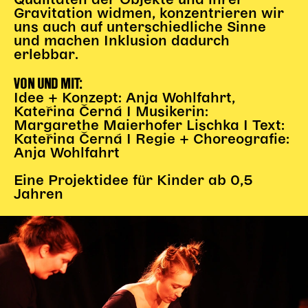
Qualitäten der Objekte und ihrer
Gl!tch4
Gravitation widmen, konzentrieren wir
Wem gehört die Bühne?
uns auch auf unterschiedliche Sinne
und machen Inklusion dadurch
House of Hybrid Rebels
erlebbar.
VON UND MIT:
HAUS
Idee + Konzept: Anja Wohlfahrt,
Kateřina Černá I Musikerin:
Über Uns
Margarethe Maierhofer Lischka I Text:
Unser Blog
Kateřina Černá I Regie + Choreografie:
Team
Anja Wohlfahrt
Künstler*innen 2025/26
Eine Projektidee für Kinder ab 0,5
Bühnen + Studios
Jahren
Leitlinien
Kulturpatenschaft
Partner*innen
20 Jahre Dschungel Wien
SERVICE