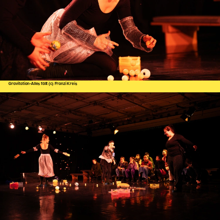
Karten + Preise
Anfahrt
Vermietung
Café
Newsletter
Gravitation-Alles fällt (c) Franzi Kreis
SPENDEN + FÖRDERN
Translate to English
Suchbegriffe
SUCHE
Suchen