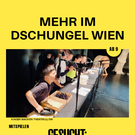
MEHR IM
DSCHUNGEL WIEN
AB 9
KINDER MACHEN THEATER (c) DW
MITSPIELEN