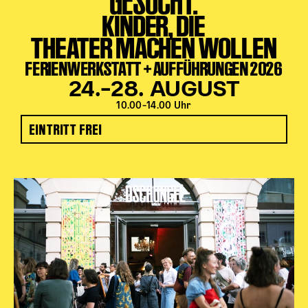
GESUCHT:
KINDER, DIE
THEATER MACHEN WOLLEN
FERIENWERKSTATT + AUFFÜHRUNGEN 2026
24.–28. AUGUST
10.00–14.00 Uhr
EINTRITT FREI