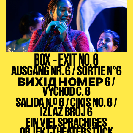
BOX – EXIT NO. 6
AUSGANG NR. 6 / SORTIE N°6
ВИХІД НОМЕР 6 /
VÝCHOD Č. 6
SALIDA N.º 6 / ÇIKIŞ NO. 6 /
IZLAZ BROJ 6
EIN VIELSPRACHIGES
OBJEKT-THEATERSTÜCK