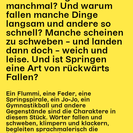
manchmal? Und warum
Kinder Kunst
fallen manche Dinge
Workshops
langsam und andere so
Abenteuernacht
schnell? Manche scheinen
Kinder-Redaktion
zu schweben – und landen
Junge Kunst
dann doch – weich und
Next Generation
leise. Und ist Springen
Angewandte + DSCHUNGEL WIEN
eine Art von rückwärts
MAGMA 25/26
Fallen?
Dramaturgie + Stadt
Theaterwerkstätten
Ein Flummi, eine Feder, eine
Springspirale, ein Jo-Jo, ein
Gymnastikball und andere
Gegenstände sind die Charaktere in
PÄDAGOGIK
diesem Stück. Wörter fallen und
Kunst + Wissen
schweben, klimpern und klackern,
begleiten sprachmalerisch die
Rund um den Vorstellungsbesuch