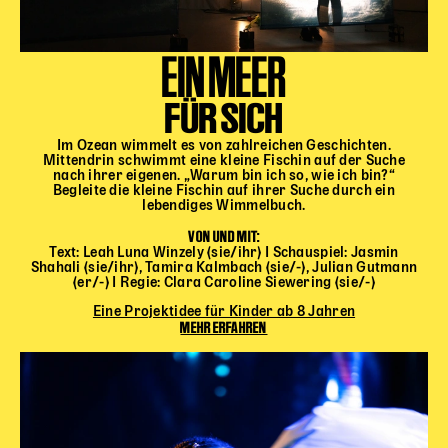
EIN MEER
FÜR SICH
Im Ozean wimmelt es von zahlreichen Geschichten.
Mittendrin schwimmt eine kleine Fischin auf der Suche
nach ihrer eigenen. „Warum bin ich so, wie ich bin?“
Begleite die kleine Fischin auf ihrer Suche durch ein
lebendiges Wimmelbuch.
VON UND MIT:
Text: Leah Luna Winzely (sie/ihr) I Schauspiel: Jasmin
Shahali (sie/ihr), Tamira Kalmbach (sie/-), Julian Gutmann
(er/-) I Regie: Clara Caroline Siewering (sie/-)
Eine Projektidee für Kinder ab 8 Jahren
MEHR ERFAHREN