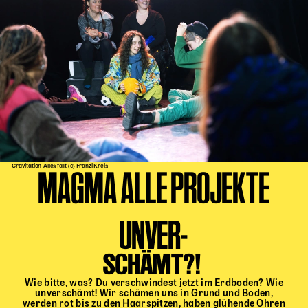
Gravitation-Alles fällt (c) Franzi Kreis
MAGMA ALLE PROJEKTE
UNVER-
SCHÄMT?!
Wie bitte, was? Du verschwindest jetzt im Erdboden? Wie
unverschämt! Wir schämen uns in Grund und Boden,
werden rot bis zu den Haarspitzen, haben glühende Ohren