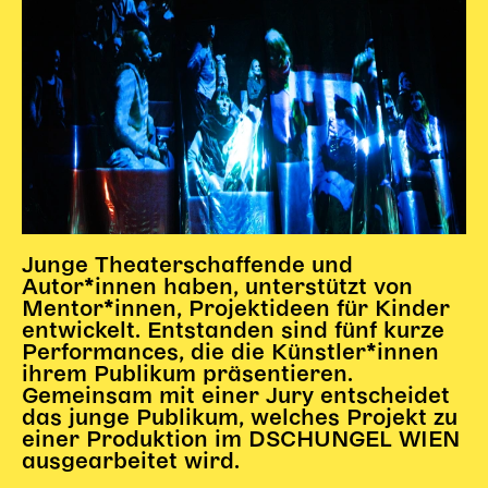
Junge Theaterschaffende und
Autor*innen haben, unterstützt von
Mentor*innen, Projektideen für Kinder
entwickelt. Entstanden sind fünf kurze
Performances, die die Künstler*innen
ihrem Publikum präsentieren.
Gemeinsam mit einer Jury entscheidet
das junge Publikum, welches Projekt zu
einer Produktion im DSCHUNGEL WIEN
ausgearbeitet wird.