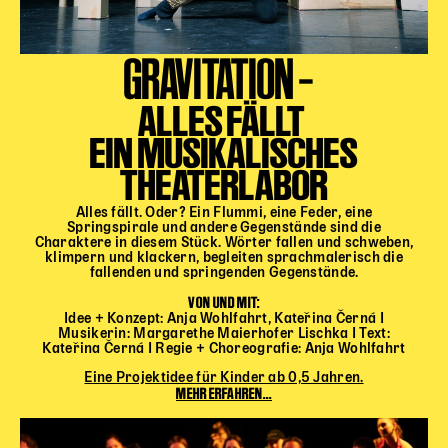
GRAVITATION –
ALLES FÄLLT
EIN MUSIKALISCHES
THEATERLABOR
Alles fällt. Oder? Ein Flummi, eine Feder, eine
Springspirale und andere Gegenstände sind die
Charaktere in diesem Stück. Wörter fallen und schweben,
klimpern und klackern, begleiten sprachmalerisch die
fallenden und springenden Gegenstände.
VON UND MIT:
Idee + Konzept: Anja Wohlfahrt, Kateřina Černá I
Musikerin: Margarethe Maierhofer Lischka I Text:
Kateřina Černá I Regie + Choreografie: Anja Wohlfahrt
Eine Projektidee für Kinder ab 0,5 Jahren.
MEHR ERFAHREN...