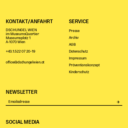
KONTAKT/ANFAHRT
SERVICE
DSCHUNGEL WIEN
Presse
im MuseumsQuartier
Archiv
Museumsplatz 1
A-1070 Wien
AGB
Datenschutz
+43.1.522 07 20-19
Impressum
office@dschungelwien.at
Präventionskonzept
Kinderschutz
NEWSLETTER
Se
SOCIAL MEDIA