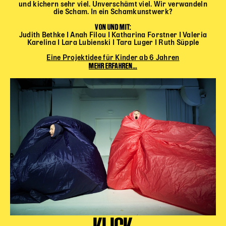
und kichern sehr viel. Unverschämt viel. Wir verwandeln
die Scham. In ein Schamkunstwerk?
VON UND MIT:
Judith Bethke I Anah Filou I Katharina Forstner I Valeria
Karelina I Lara Lubienski I Tara Luger I Ruth Süpple
Eine Projektidee für Kinder ab 6 Jahren
MEHR ERFAHREN...