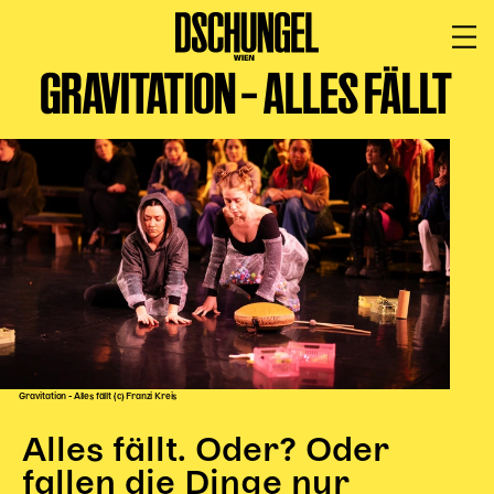
GRAVITATION – ALLES FÄLLT
PROGRAMM
BARRIEREFREI
Spielplan
Vorstellungen
Festivals
Wild & Schön Festival
Gastspiele
Extras
Available for Touring
Archiv
Gravitation - Alles fällt (c) Franzi Kreis
Alles fällt. Oder? Oder
MITSPIELEN
fallen die Dinge nur
Macht Wahn Sinn