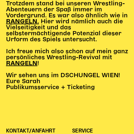
Trotzdem stand bei unseren Wrestling-
Begleitmaterial
Abenteuern der Spaß immer im
TheaterPaket
Vordergrund. Es war also ähnlich wie in
Partnerklasse + Partnerschule
.
Hier wird nämlich auch die
RANGELN
Vielseitigkeit und das
Schulabenteuernacht
selbstermächtigende Potenzial dieser
Probenklasse
Urform des Spiels untersucht.
Theaterklasse
Ich freue mich also schon auf mein ganz
Vorstellungen für pädagogische Institutionen
persönliches Wrestling-Revival mit
!
RANGELN
Angebote für Pädagog*innen
Wir sehen uns im DSCHUNGEL WIEN!
PädagogikClub
Eure Sarah
Sommerfest
Publikumsservice + Ticketing
Open House
Newsletter für pädagogische Institutionen
DIGITALE BÜHNE
KONTAKT/ANFAHRT
SERVICE