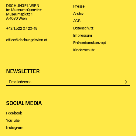
Gl!tch4
DSCHUNGEL WIEN
Presse
Wem gehört die Bühne?
im MuseumsQuartier
Archiv
Museumsplatz 1
House of Hybrid Rebels
A-1070 Wien
AGB
Datenschutz
+43.1.522 07 20-19
Impressum
HAUS
office@dschungelwien.at
Präventionskonzept
Über Uns
Kinderschutz
Unser Blog
Team
NEWSLETTER
Künstler*innen 2025/26
Bühnen + Studios
Se
Leitlinien
Kulturpatenschaft
SOCIAL MEDIA
Partner*innen
20 Jahre Dschungel Wien
Facebook
YouTube
Instagram
SERVICE