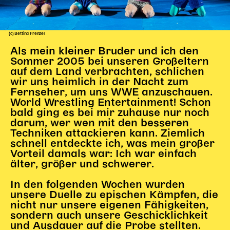
Kinder Kunst
Workshops
(c) Bettina Frenzel
Abenteuernacht
Als mein kleiner Bruder und ich den
Sommer 2005 bei unseren Großeltern
Kinder-Redaktion
auf dem Land verbrachten, schlichen
wir uns heimlich in der Nacht zum
Junge Kunst
Fernseher, um uns WWE anzuschauen.
Next Generation
World Wrestling Entertainment! Schon
Angewandte + DSCHUNGEL WIEN
bald ging es bei mir zuhause nur noch
darum, wer wen mit den besseren
MAGMA 25/26
Techniken attackieren kann. Ziemlich
schnell entdeckte ich, was mein großer
Dramaturgie + Stadt
Vorteil damals war: Ich war einfach
Theaterwerkstätten
älter, größer und schwerer.
In den folgenden Wochen wurden
PÄDAGOGIK
unsere Duelle zu epischen Kämpfen, die
nicht nur unsere eigenen Fähigkeiten,
Kunst + Wissen
sondern auch unsere Geschicklichkeit
und Ausdauer auf die Probe stellten.
Rund um den Vorstellungsbesuch