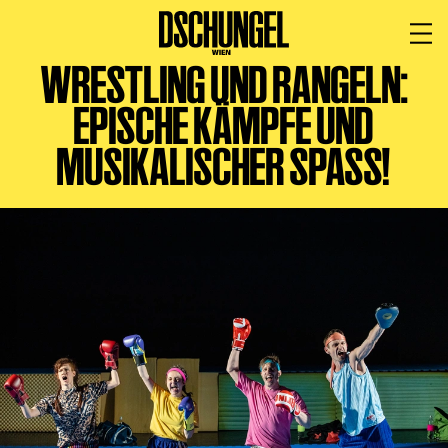
WRESTLING UND RANGELN:
PROGRAMM
BARRIEREFREI
EPISCHE KÄMPFE UND
Spielplan
MUSIKALISCHER SPASS!
Vorstellungen
Festivals
Wild & Schön Festival
Gastspiele
Extras
Available for Touring
Archiv
MITSPIELEN
Macht Wahn Sinn