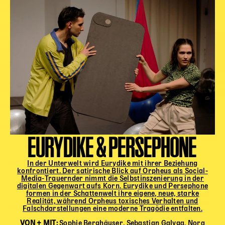
EURYDIKE & PERSEPHONE
In der Unterwelt wird Eurydike mit ihrer Beziehung
konfrontiert. Der satirische Blick auf Orpheus als Social-
Media-Trauernder nimmt die Selbstinszenierung in der
digitalen Gegenwart aufs Korn. Eurydike und Persephone
formen in der Schattenwelt ihre eigene, neue, starke
Realität, während Orpheus toxisches Verhalten und
Falschdarstellungen eine moderne Tragödie entfalten.
VON + MIT:
Sophie Berghäuser,
Sebastian Galyga,
Nora