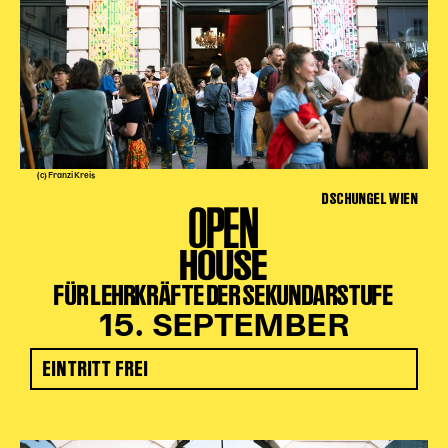
(c) Franzi Kreis
DSCHUNGEL WIEN
OPEN
HOUSE
FÜR LEHRKRÄFTE DER SEKUNDARSTUFE
15. SEPTEMBER
EINTRITT FREI