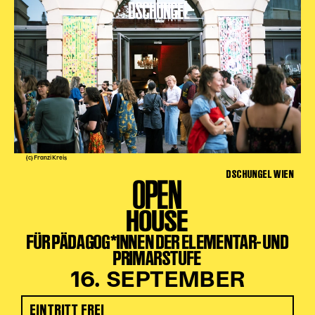
(c) Franzi Kreis
DSCHUNGEL WIEN
OPEN
HOUSE
FÜR PÄDAGOG*INNEN DER ELEMENTAR- UND
PRIMARSTUFE
16. SEPTEMBER
EINTRITT FREI