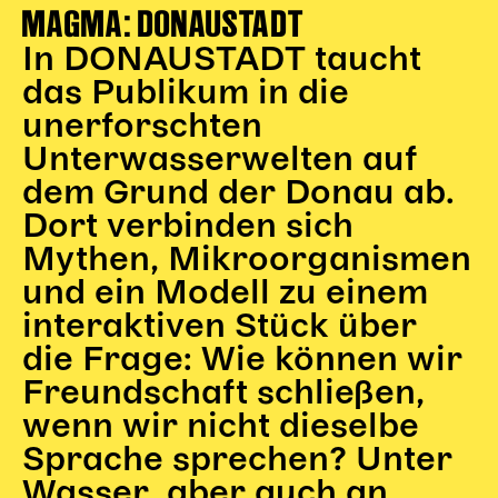
MAGMA: DONAUSTADT
Karten + Preise
In DONAUSTADT taucht
Anfahrt
das Publikum in die
Vermietung
Café
unerforschten
Newsletter
Unterwasserwelten auf
dem Grund der Donau ab.
SPENDEN + FÖRDERN
Dort verbinden sich
Translate to English
Mythen, Mikroorganismen
und ein Modell zu einem
Suchbegriffe
SUCHE
Suchen
interaktiven Stück über
die Frage: Wie können wir
Freundschaft schließen,
wenn wir nicht dieselbe
Sprache sprechen? Unter
Wasser, aber auch an