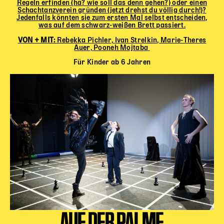
Regeln erfinden (hä? wie soll das denn gehen?) oder einen
Schachtanzverein gründen (jetzt drehst du völlig durch!)?
Jedenfalls könnten sie zum ersten Mal selbst entscheiden,
was auf dem schwarz-weißen Brett passiert.
VON + MIT:
Rebekka Pichler,
Ivan Strelkin,
Marie-Theres
Auer,
Pooneh Mojtaba
Für Kinder ab 6 Jahren
AUF DER PALME