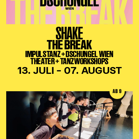
SHAKE
THE BREAK
IMPULSTANZ + DSCHUNGEL WIEN
THEATER + TANZWORKSHOPS
13. JULI – 07. AUGUST
AB 9