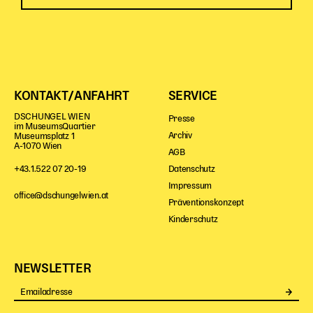
KONTAKT/ANFAHRT
SERVICE
DSCHUNGEL WIEN
Presse
im MuseumsQuartier
Archiv
Museumsplatz 1
A-1070 Wien
AGB
Datenschutz
+43.1.522 07 20-19
Impressum
office@dschungelwien.at
Präventionskonzept
Kinderschutz
NEWSLETTER
Se