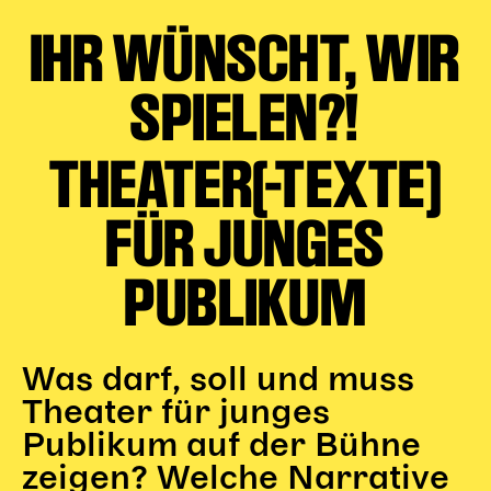
Begleitmaterial
IHR WÜNSCHT, WIR
TheaterPaket
Partnerklasse + Partnerschule
SPIELEN?!
Schulabenteuernacht
Probenklasse
THEATER(-TEXTE)
Theaterklasse
Vorstellungen für pädagogische Institutionen
FÜR JUNGES
Angebote für Pädagog*innen
PUBLIKUM
PädagogikClub
Sommerfest
Open House
Was darf, soll und muss
Newsletter für pädagogische Institutionen
Theater für junges
Publikum auf der Bühne
DIGITALE BÜHNE
zeigen? Welche Narrative