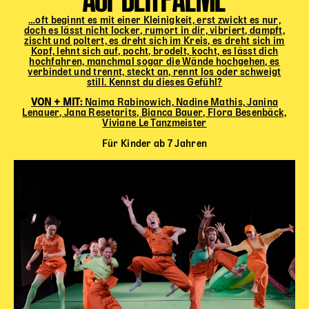
…oft beginnt es mit einer Kleinigkeit, erst zwickt es nur,
doch es lässt nicht locker, rumort in dir, vibriert, dampft,
zischt und poltert, es dreht sich im Kreis, es dreht sich im
Kopf, lehnt sich auf, pocht, brodelt, kocht, es lässt dich
hochfahren, manchmal sogar die Wände hochgehen, es
verbindet und trennt, steckt an, rennt los oder schweigt
still. Kennst du dieses Gefühl?
VON + MIT:
Naima Rabinowich,
Nadine Mathis,
Janina
Lenauer,
Jana Resetarits,
Bianca Bauer,
Flora Besenbäck,
Viviane Le Tanzmeister
Für Kinder ab 7 Jahren