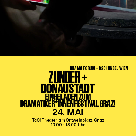
Kinder Kunst
Workshops
Abenteuernacht
Kinder-Redaktion
Junge Kunst
Next Generation
Angewandte + DSCHUNGEL WIEN
DRAMA FORUM + DSCHUNGEL WIEN
ZUNDER +
MAGMA 25/26
DONAUSTADT
Dramaturgie + Stadt
Theaterwerkstätten
EINGELADEN ZUM
DRAMATIKER*INNENFESTIVAL GRAZ!
24. MAI
PÄDAGOGIK
TaO! Theater am Ortweinplatz, Graz
Kunst + Wissen
10.00 - 13.00 Uhr
Rund um den Vorstellungsbesuch