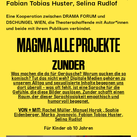
Fabian Tobias Huster, Selina Rudlof
Eine Kooperation zwischen DRAMA FORUM und
DSCHUNGEL WIEN, die Theaterschaffende mit Autor*innen
und beide mit ihrem Publikum verbindet.
MAGMA ALLE PROJEKTE
ZUNDER
Was machen die da für Geräusche? Warum gucken die so
komisch? Tut das nicht weh? Digitale Medien gehören zu
unserem Alltag und sexualisierte Inhalte begegnen uns
dort überall – was oft fehlt, ist eine Sprache für die
Gefühle, die diese Bilder auslösen. Zunder schafft einen
Raum, der dieser Sprachlosigkeit empathisch und
humorvoll begegnet.
VON + MIT:
Rachel Müller, Manuel Horak , Sophie
Eidenberger, Marko Jovanovic, Fabian Tobias Huster,
Selina Rudlof
Für Kinder ab 10 Jahren