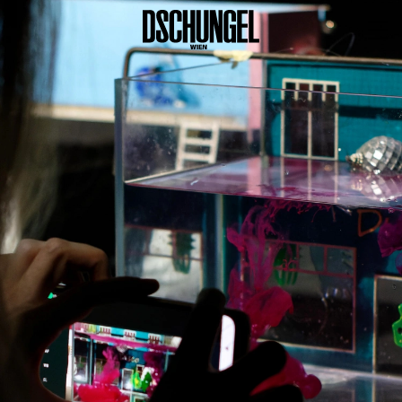
PROGRAMM
BARRIEREFREI
Spielplan
Vorstellungen
Festivals
Wild & Schön Festival
Gastspiele
Extras
Available for Touring
Archiv
MITSPIELEN
Macht Wahn Sinn