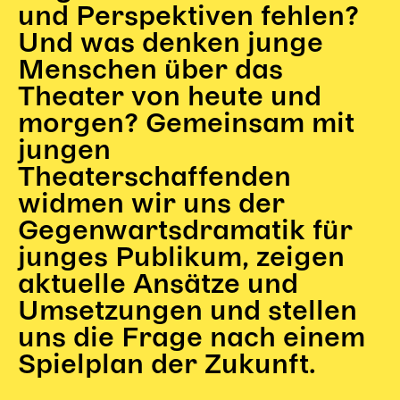
Gl!tch4
und Perspektiven fehlen?
Wem gehört die Bühne?
Und was denken junge
House of Hybrid Rebels
Menschen über das
Theater von heute und
HAUS
morgen? Gemeinsam mit
jungen
Über Uns
Unser Blog
Theaterschaffenden
Team
widmen wir uns der
Künstler*innen 2025/26
Gegenwartsdramatik für
Bühnen + Studios
junges Publikum, zeigen
Leitlinien
aktuelle Ansätze und
Kulturpatenschaft
Umsetzungen und stellen
Partner*innen
20 Jahre Dschungel Wien
uns die Frage nach einem
Spielplan der Zukunft.
SERVICE