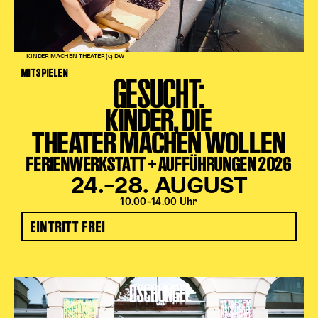
KINDER MACHEN THEATER (c) DW
MITSPIELEN
GESUCHT:
KINDER, DIE
THEATER MACHEN WOLLEN
FERIENWERKSTATT + AUFFÜHRUNGEN 2026
24.–28. AUGUST
10.00–14.00 Uhr
EINTRITT FREI