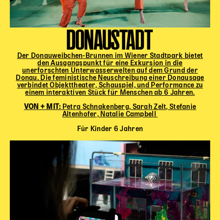
DONAUSTADT
Der Donauweibchen-Brunnen im Wiener Stadtpark bietet
den Ausgangspunkt für eine Exkursion in die
unerforschten Unterwasserwelten auf dem Grund der
Donau. Die feministische Neuschreibung einer Donausage
verbindet Objekttheater, Schauspiel, und Performance zu
einem interaktiven Stück für Menschen ab 6 Jahren.
VON + MIT:
Petra Schnakenberg, Sarah Zelt, Stefanie
Altenhofer, Natalie Campbell
Für Kinder 6 Jahren