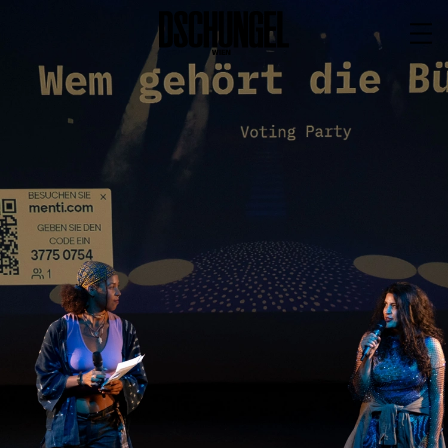
PROGRAMM
BARRIEREFREI
Spielplan
Vorstellungen
Festivals
Wild & Schön Festival
Gastspiele
Extras
Available for Touring
Archiv
MITSPIELEN
Macht Wahn Sinn