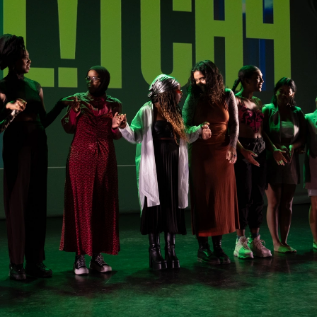
Gl!tch4
Wem gehört die Bühne?
House of Hybrid Rebels
HAUS
Über Uns
Unser Blog
Team
Künstler*innen 2025/26
Bühnen + Studios
Leitlinien
Kulturpatenschaft
Partner*innen
20 Jahre Dschungel Wien
SERVICE