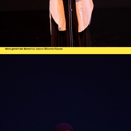
Wem gehört die Bühne?
(c) Josiana Mabombo Ngweyi