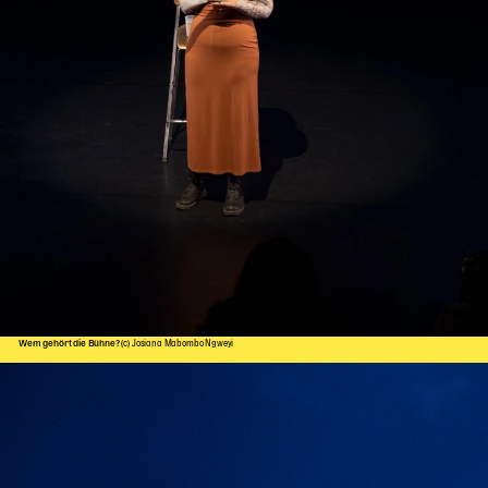
Wem gehört die Bühne?
(c) Josiana Mabombo Ngweyi