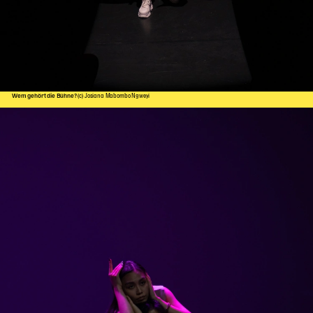
Wem gehört die Bühne?
(c) Josiana Mabombo Ngweyi