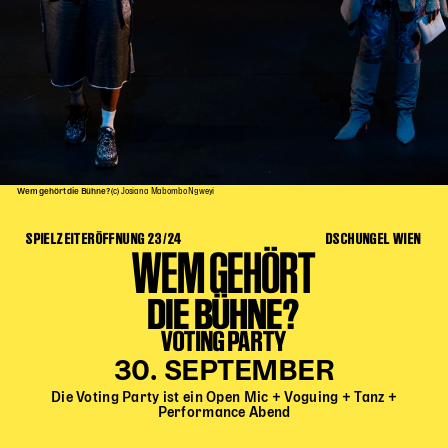
Kinder Kunst
Workshops
Abenteuernacht
Kinder-Redaktion
Junge Kunst
Next Generation
Wem gehört die Bühne?
(c) Josiana Mabombo Ngweyi
Angewandte + DSCHUNGEL WIEN
SPIELZEITERÖFFNUNG 23/24
DSCHUNGEL WIEN
MAGMA 25/26
WEM GEHÖRT
Dramaturgie + Stadt
DIE BÜHNE?
Theaterwerkstätten
VOTING PARTY
30. SEPTEMBER
PÄDAGOGIK
Die Voting Party ist ein Open Mic + Voguing + Tanz +
Kunst + Wissen
Performance Abend
Rund um den Vorstellungsbesuch