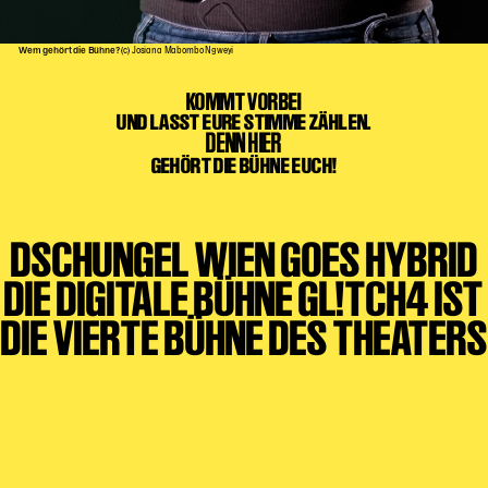
Wem gehört die Bühne?
(c) Josiana Mabombo Ngweyi
KOMMT VORBEI
UND LASST EURE STIMME ZÄHLEN.
DENN HIER
GEHÖRT DIE BÜHNE EUCH!
DSCHUNGEL WIEN GOES HYBRID
DIE DIGITALE BÜHNE GL!TCH4 IST
DIE VIERTE BÜHNE DES THEATERS