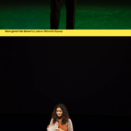
Wem gehört die Bühne?
(c) Josiana Mabombo Ngweyi