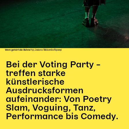
Wem gehört die Bühne?
(c) Josiana Mabombo Ngweyi
Bei der Voting Party –
treffen starke
künstlerische
Ausdrucksformen
aufeinander: Von Poetry
Slam, Voguing, Tanz,
Performance bis Comedy.