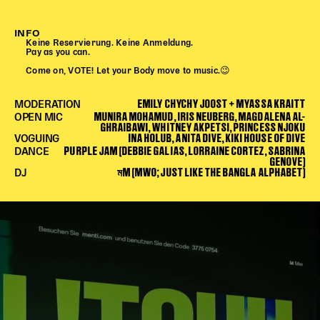
Begleitmaterial
TheaterPaket
INFO
Keine Reservierung. Keine Anmeldung.
Partnerklasse + Partnerschule
Pay as you can.
Schulabenteuernacht
Come on, VOTE! Let your Body move to music.😉
Probenklasse
EMILY CHYCHY JOOST + MYASSA KRAITT
MODERATION
Theaterklasse
MUNIRA MOHAMUD, IRIS NEUBERG, MAGDALENA AL-
OPEN MIC
GHRAIBAWI, WHITNEY AKPETSI, PRINCESS NJOKU
Vorstellungen für pädagogische Institutionen
INA HOLUB, ANITA DIVE, KIKI HOUSE OF DIVE
VOGUING
PURPLE JAM (DEBBIE GALIAS, LORRAINE CORTEZ, SABRINA
DANCE
GENOVE)
Angebote für Pädagog*innen
মM (MWO; JUST LIKE THE BANGLA ALPHABET)
DJ
PädagogikClub
Sommerfest
Open House
Newsletter für pädagogische Institutionen
DIGITALE BÜHNE