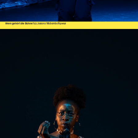
Wem gehört die Bühne?
(c) Josiana Mabombo Ngweyi