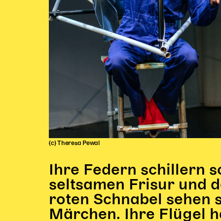
(c) Theresa Pewal
Ihre Federn schillern s
seltsamen Frisur und 
roten Schnabel sehen s
Märchen. Ihre Flügel 