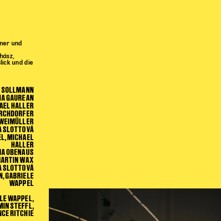
nner und
hász,
ick und die
A SOLLMANN
IA GAUREAN
AEL HALLER
IRCHDORFER
ZWEIMÜLLER
A SLOTTOVÁ
EL, MICHAEL
HALLER
NA OBENAUS
ARTIN WAX
A SLOTTOVÁ
, GABRIELE
WAPPEL
LE WAPPEL,
MIN STEFFL,
CE RITCHIE