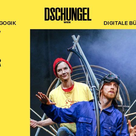
GOGIK
DIGITALE B
Y
R