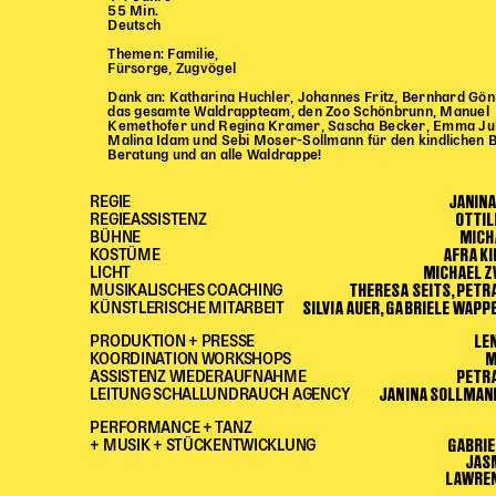
55 Min.
Deutsch
Themen: Familie,
Fürsorge, Zugvögel
Dank an: Katharina Huchler, Johannes Fritz, Bernhard Gö
das gesamte Waldrappteam, den Zoo Schönbrunn, Manuel
Kemethofer und Regina Kramer, Sascha Becker, Emma Ju
Malina Idam und Sebi Moser-Sollmann für den kindlichen Bl
Beratung und an alle Waldrappe!
JANIN
REGIE
OTTIL
REGIEASSISTENZ
MICH
BÜHNE
AFRA K
KOSTÜME
MICHAEL 
LICHT
THERESA SEITS, PETR
MUSIKALISCHES COACHING
SILVIA AUER, GABRIELE WAPP
KÜNSTLERISCHE MITARBEIT
LE
PRODUKTION + PRESSE
M
KOORDINATION WORKSHOPS
PETR
ASSISTENZ WIEDERAUFNAHME
JANINA SOLLMANN
LEITUNG SCHALLUNDRAUCH AGENCY
PERFORMANCE + TANZ
GABRIE
+ MUSIK + STÜCKENTWICKLUNG
JAS
LAWREN