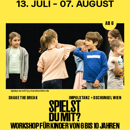
13. JULI – 07. AUGUST
AB 6
Spielst du mit? (c) Karolina Miernik
SHAKE THE BREAK
IMPULSTANZ + DSCHUNGEL WIEN
SPIELST
DU MIT?
WORKSHOP FÜR KINDER VON 6 BIS 10 JAHREN