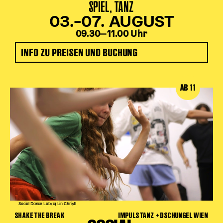
SPIEL, TANZ
03.–07. AUGUST
09.30‒11.00 Uhr
INFO ZU PREISEN UND BUCHUNG
AB 11
Social Dance Lab (c) Lin Christl
SHAKE THE BREAK
IMPULSTANZ + DSCHUNGEL WIEN