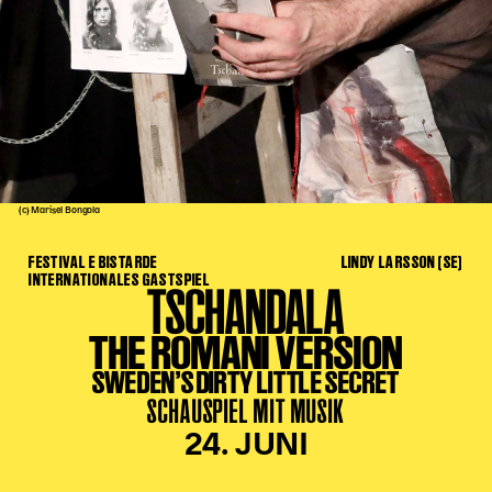
Kinder Kunst
Workshops
Abenteuernacht
Kinder-Redaktion
Junge Kunst
Next Generation
(c) Marisel Bongola
Angewandte + DSCHUNGEL WIEN
FESTIVAL E BISTARDE
LINDY LARSSON (SE)
MAGMA 25/26
INTERNATIONALES GASTSPIEL
TSCHANDALA
Dramaturgie + Stadt
THE ROMANI VERSION
Theaterwerkstätten
SWEDEN’S DIRTY LITTLE SECRET
SCHAUSPIEL MIT MUSIK
PÄDAGOGIK
24. JUNI
Kunst + Wissen
Rund um den Vorstellungsbesuch