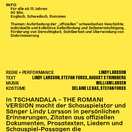
Begleitmaterial
INFO
Für alle ab 13 Jahren
TheaterPaket
90 Min.
Englisch, Schwedisch, Romanes
Partnerklasse + Partnerschule
Themen: Aufarbeitung der „offiziellen“ schwedischen Geschichte;
Schulabenteuernacht
individuelle und kollektive Selbstfindung und Selbstermächtigung,
Förderung von Gerechtigkeit, Sichtbarkeit und Überwindung von
Probenklasse
Diskriminierung
Theaterklasse
Vorstellungen für pädagogische Institutionen
Angebote für Pädagog*innen
LINDY LARSSON
REGIE + PERFORMANCE
PädagogikClub
LINDY LARSSON, STEFAN FORSS, AUGUST STRINDBERG
TEXT
WILLIAM LARSEN
MUSIK
Sommerfest
DELAINE LE BAS, STEFAN FORSS
KOSTÜME
Open House
In TSCHANDALA – THE ROMANI
Newsletter für pädagogische Institutionen
VERSION macht der Schauspielstar und
Sänger Lindy Larsson in persönlichen
Erinnerungen, Zitaten aus offiziellen
Dokumenten, Prosatexten, Liedern und
DIGITALE BÜHNE
Schauspiel-Passagen die