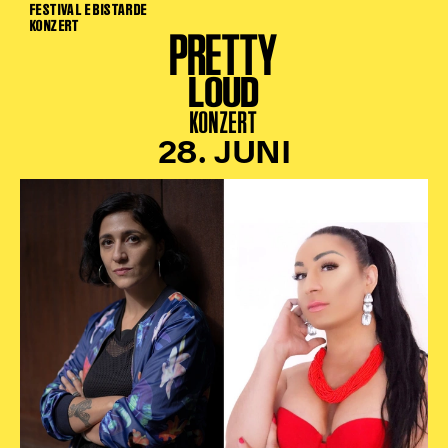
FESTIVAL E BISTARDE
KONZERT
PRETTY
LOUD
KONZERT
28. JUNI