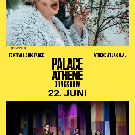
(c) Daniel Hill
FESTIVAL E BISTARDE
ATHENE ATLAS U.A.
PALACE
ATHENE
DRAGSHOW
22. JUNI