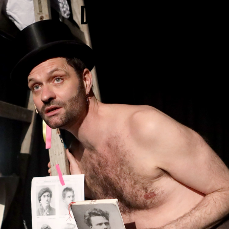
PROGRAMM
BARRIEREFREI
Spielplan
Vorstellungen
Festivals
Wild & Schön Festival
Gastspiele
Extras
Available for Touring
Archiv
MITSPIELEN
Macht Wahn Sinn