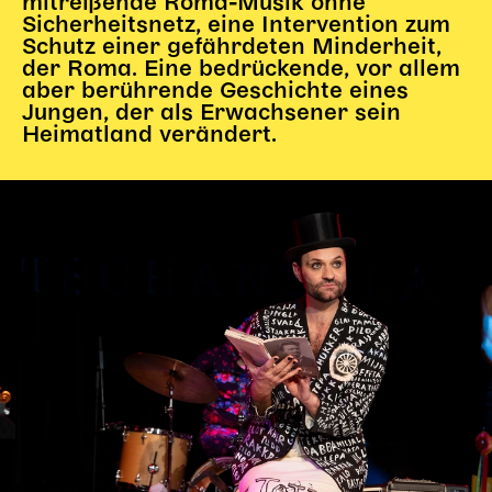
mitreißende Roma-Musik ohne
Sicherheitsnetz, eine Intervention zum
Karten + Preise
Schutz einer gefährdeten Minderheit,
Anfahrt
der Roma. Eine bedrückende, vor allem
aber berührende Geschichte eines
Vermietung
Jungen, der als Erwachsener sein
Café
Heimatland verändert.
Newsletter
SPENDEN + FÖRDERN
Translate to English
Suchbegriffe
SUCHE
Suchen