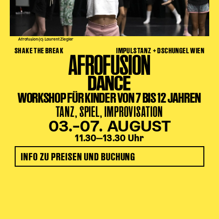
Afrofusion (c) Laurent Ziegler
SHAKE THE BREAK
IMPULSTANZ + DSCHUNGEL WIEN
AFROFUSION
DANCE
WORKSHOP FÜR KINDER VON 7 BIS 12 JAHREN
TANZ, SPIEL, IMPROVISATION
03.–07. AUGUST
11.30‒13.30 Uhr
INFO ZU PREISEN UND BUCHUNG