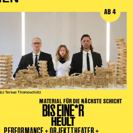
AB 4
(c) Teresa Thomaschütz
MATERIAL FÜR DIE NÄCHSTE SCHICHT
BIS EINE*R
HEULT
PERFORMANCE + OBJEKTTHEATER +