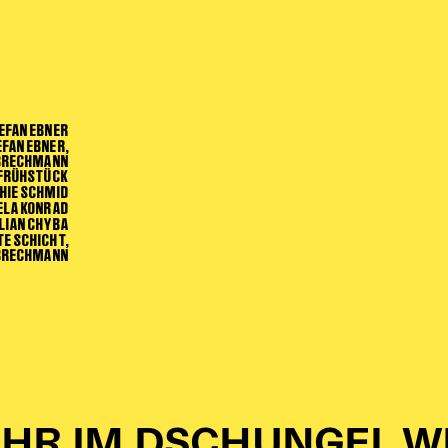
EFAN EBNER
EFAN EBNER,
-BRECHMANN
 FRÜHSTÜCK
HIE SCHMID
ELA KONRAD
LLIAN CHYBA
TE SCHICHT,
BRECHMANN
HR IM DSCHUNGEL W