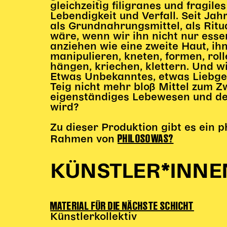
gleichzeitig filigranes und fragil
Lebendigkeit und Verfall. Seit Ja
als Grundnahrungsmittel, als Ritua
wäre, wenn wir ihn nicht nur ess
anziehen wie eine zweite Haut, ih
manipulieren, kneten, formen, rolle
hängen, kriechen, klettern. Und w
Etwas Unbekanntes, etwas Liebg
Teig nicht mehr bloß Mittel zum Z
eigenständiges Lebewesen und der
wird?
Zu dieser Produktion gibt es ein 
PHILOSOWAS?
Rahmen von
KÜNSTLER*INNE
MATERIAL FÜR DIE NÄCHSTE SCHICHT
Künstlerkollektiv