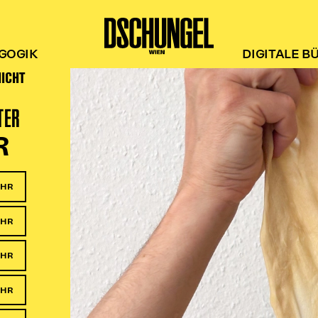
GOGIK
DIGITALE B
HICHT
TER
R
UHR
UHR
UHR
UHR