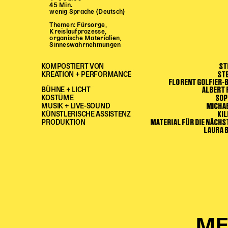
45 Min.
wenig Sprache (Deutsch)
Themen: Fürsorge,
Kreislaufprozesse,
organische Materialien,
Sinneswahrnehmungen
ST
KOMPOSTIERT VON
ST
KREATION + PERFORMANCE
FLORENT GOLFIER
ALBERT
BÜHNE + LICHT
SOP
KOSTÜME
MICHA
MUSIK + LIVE-SOUND
KI
KÜNSTLERISCHE ASSISTENZ
MATERIAL FÜR DIE NÄCHS
PRODUKTION
LAURA 
ME