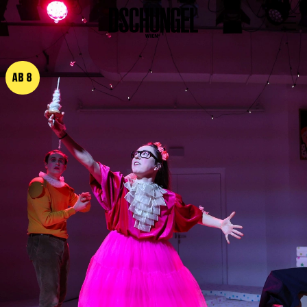
PROGRAMM
BARRIEREFREI
AB 8
Spielplan
Vorstellungen
Festivals
Wild & Schön Festival
Gastspiele
Extras
Available for Touring
Archiv
MITSPIELEN
Macht Wahn Sinn