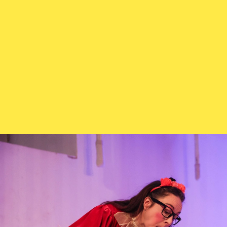
Karten + Preise
Anfahrt
Vermietung
Café
Newsletter
SPENDEN + FÖRDERN
Translate to English
Suchbegriffe
SUCHE
Suchen