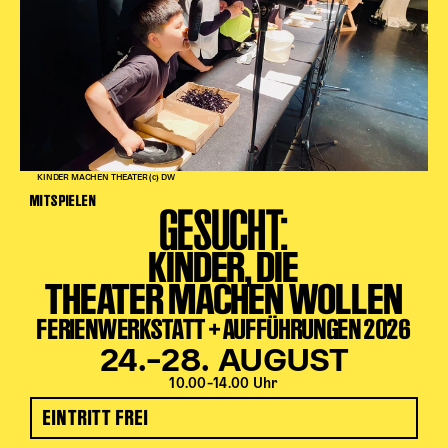
KINDER MACHEN THEATER (c) DW
MITSPIELEN
GESUCHT:
KINDER, DIE
THEATER MACHEN WOLLEN
FERIENWERKSTATT + AUFFÜHRUNGEN 2026
24.–28. AUGUST
10.00–14.00 Uhr
EINTRITT FREI