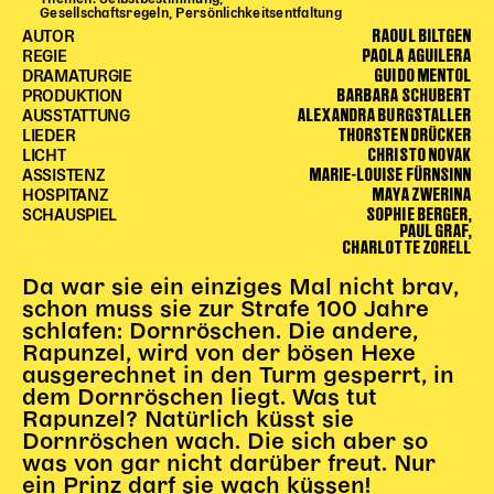
Gesellschaftsregeln, Persönlichkeitsentfaltung
Begleitmaterial
RAOUL BILTGEN
AUTOR
TheaterPaket
PAOLA AGUILERA
REGIE
GUIDO MENTOL
Partnerklasse + Partnerschule
DRAMATURGIE
BARBARA SCHUBERT
PRODUKTION
Schulabenteuernacht
ALEXANDRA BURGSTALLER
AUSSTATTUNG
THORSTEN DRÜCKER
Probenklasse
LIEDER
CHRISTO NOVAK
LICHT
Theaterklasse
MARIE-LOUISE FÜRNSINN
ASSISTENZ
MAYA ZWERINA
HOSPITANZ
Vorstellungen für pädagogische Institutionen
SOPHIE BERGER,
SCHAUSPIEL
PAUL GRAF,
CHARLOTTE ZORELL
Angebote für Pädagog*innen
PädagogikClub
Da war sie ein einziges Mal nicht brav,
schon muss sie zur Strafe 100 Jahre
Sommerfest
schlafen: Dornröschen. Die andere,
Open House
Rapunzel, wird von der bösen Hexe
ausgerechnet in den Turm gesperrt, in
Newsletter für pädagogische Institutionen
dem Dornröschen liegt. Was tut
Rapunzel? Natürlich küsst sie
Dornröschen wach. Die sich aber so
DIGITALE BÜHNE
was von gar nicht darüber freut. Nur
ein Prinz darf sie wach küssen!