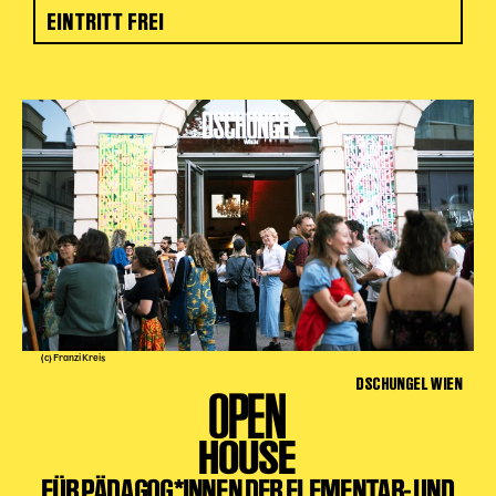
EINTRITT FREI
(c) Franzi Kreis
DSCHUNGEL WIEN
OPEN
HOUSE
FÜR PÄDAGOG*INNEN DER ELEMENTAR- UND