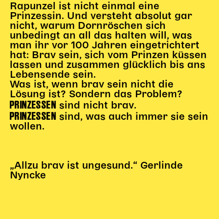
Gl!tch4
Rapunzel ist nicht einmal eine
Prinzessin. Und versteht absolut gar
Wem gehört die Bühne?
nicht, warum Dornröschen sich
House of Hybrid Rebels
unbedingt an all das halten will, was
man ihr vor 100 Jahren eingetrichtert
hat: Brav sein, sich vom Prinzen küssen
HAUS
lassen und zusammen glücklich bis ans
Lebensende sein.
Über Uns
Was ist, wenn brav sein nicht die
Unser Blog
Lösung ist? Sondern das Problem?
PRINZESSEN
sind nicht brav.
Team
PRINZESSEN
sind, was auch immer sie sein
Künstler*innen 2025/26
wollen.
Bühnen + Studios
Leitlinien
Kulturpatenschaft
„Allzu brav ist ungesund.“
Gerlinde
Partner*innen
Nyncke
20 Jahre Dschungel Wien
SERVICE