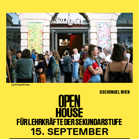
(c) Franzi Kreis
DSCHUNGEL WIEN
OPEN
HOUSE
FÜR LEHRKRÄFTE DER SEKUNDARSTUFE
15. SEPTEMBER