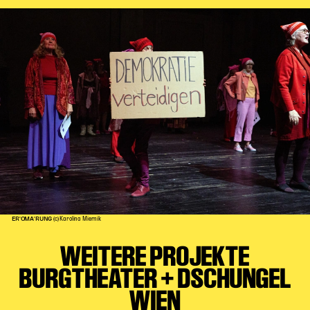
ER'OMA'RUNG
(c) Karolina Miernik
WEITERE PROJEKTE
BURGTHEATER + DSCHUNGEL
WIEN