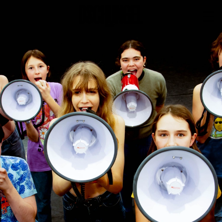
PROGRAMM
BARRIEREFREI
Spielplan
Vorstellungen
Festivals
Wild & Schön Festival
Gastspiele
Extras
Available for Touring
Archiv
MITSPIELEN
Macht Wahn Sinn