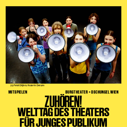
(c) Felat Diljin & Rozerin Dersim
MITSPIELEN
BURGTHEATER + DSCHUNGEL WIEN
ZUHÖREN!
WELTTAG DES THEATERS
FÜR JUNGES PUBLIKUM