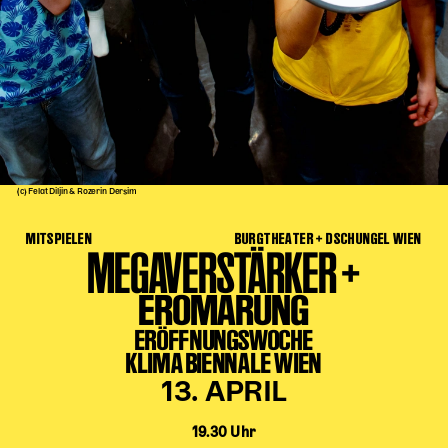
Kinder Kunst
Workshops
Abenteuernacht
Kinder-Redaktion
Junge Kunst
Next Generation
(c) Felat Diljin & Rozerin Dersim
Angewandte + DSCHUNGEL WIEN
MITSPIELEN
BURGTHEATER + DSCHUNGEL WIEN
MAGMA 25/26
MEGAVERSTÄRKER +
Dramaturgie + Stadt
EROMARUNG
Theaterwerkstätten
ERÖFFNUNGSWOCHE
KLIMA BIENNALE WIEN
PÄDAGOGIK
13. APRIL
Kunst + Wissen
19.30 Uhr
Rund um den Vorstellungsbesuch