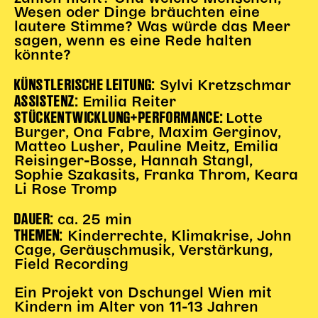
Wesen oder Dinge bräuchten eine
Karten + Preise
lautere Stimme? Was würde das Meer
Anfahrt
sagen, wenn es eine Rede halten
könnte?
Vermietung
Café
KÜNSTLERISCHE LEITUNG:
Sylvi Kretzschmar
Newsletter
ASSISTENZ:
Emilia Reiter
STÜCKENTWICKLUNG+PERFORMANCE:
Lotte
SPENDEN + FÖRDERN
Burger, Ona Fabre, Maxim Gerginov,
Matteo Lusher, Pauline Meitz, Emilia
Reisinger-Bosse, Hannah Stangl,
Translate to English
Sophie Szakasits, Franka Throm, Keara
Suchbegriffe
SUCHE
Li Rose Tromp
Suchen
DAUER:
ca. 25 min
THEMEN:
Kinderrechte, Klimakrise, John
Cage, Geräuschmusik, Verstärkung,
Field Recording
Ein Projekt von Dschungel Wien mit
Kindern im Alter von 11-13 Jahren