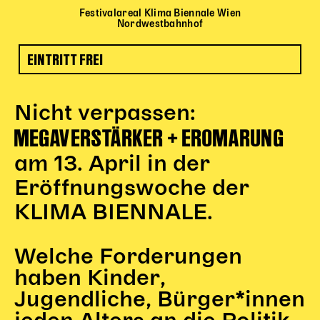
Begleitmaterial
Festivalareal Klima Biennale Wien
Nordwestbahnhof
TheaterPaket
Partnerklasse + Partnerschule
EINTRITT FREI
Schulabenteuernacht
Probenklasse
Theaterklasse
Nicht verpassen:
MEGAVERSTÄRKER + EROMARUNG
Vorstellungen für pädagogische Institutionen
am 13. April in der
Angebote für Pädagog*innen
PädagogikClub
Eröffnungswoche der
Sommerfest
KLIMA BIENNALE.
Open House
Newsletter für pädagogische Institutionen
Welche Forderungen
haben Kinder,
Jugendliche, Bürger*innen
DIGITALE BÜHNE