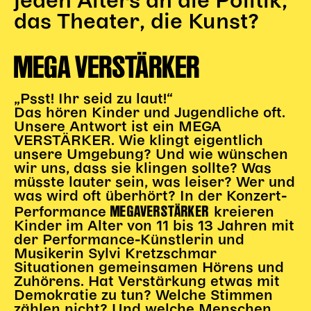
jeden Alters an die Politik,
Gl!tch4
das Theater, die Kunst?
Wem gehört die Bühne?
House of Hybrid Rebels
MEGA VERSTÄRKER
HAUS
„Psst! Ihr seid zu laut!“
Das hören Kinder und Jugendliche oft.
Über Uns
Unsere Antwort ist ein MEGA
Unser Blog
VERSTÄRKER. Wie klingt eigentlich
Team
unsere Umgebung? Und wie wünschen
wir uns, dass sie klingen sollte? Was
Künstler*innen 2025/26
müsste lauter sein, was leiser? Wer und
Bühnen + Studios
was wird oft überhört? In der Konzert-
Leitlinien
MEGAVERSTÄRKER
Performance
kreieren
Kulturpatenschaft
Kinder im Alter von 11 bis 13 Jahren mit
der Performance-Künstlerin und
Partner*innen
Musikerin Sylvi Kretzschmar
20 Jahre Dschungel Wien
Situationen gemeinsamen Hörens und
Zuhörens. Hat Verstärkung etwas mit
Demokratie zu tun? Welche Stimmen
SERVICE
zählen nicht? Und welche Menschen,