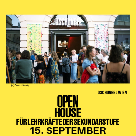
(c) Franzi Kreis
DSCHUNGEL WIEN
OPEN
HOUSE
FÜR LEHRKRÄFTE DER SEKUNDARSTUFE
15. SEPTEMBER