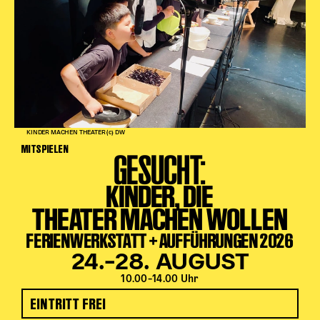
KINDER MACHEN THEATER (c) DW
MITSPIELEN
GESUCHT:
KINDER, DIE
THEATER MACHEN WOLLEN
FERIENWERKSTATT + AUFFÜHRUNGEN 2026
24.–28. AUGUST
10.00–14.00 Uhr
EINTRITT FREI